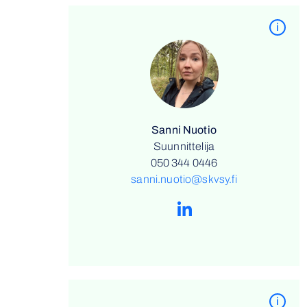
i
Sanni Nuotio
Suunnittelija
050 344 0446
sanni.nuotio@skvsy.fi
i