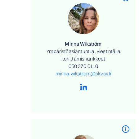
Minna Wikström
Ympäristöasiantuntija, viestintä ja
kehittämishankkeet
050 370 0116
minna.wikstrom@skvsy.fi
i