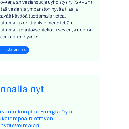
o-Karjalan Vesiensuojeluyhdistys ry (SKVSY)
stää vesien ja ympäristön hyvää tilaa ja
tävää käyttöä tuottamalla tietoa,
euttamalla kehittämistoimenpiteitä ja
kuttamalla päätöksentekoon vesien, alueensa
jäsenistönsä hyväksi.
E LISÄÄ MEISTÄ
innalla nyt
usunto Kuopion Energia Oy:n
ukolämpöä tuottavan
enydinvoimalan