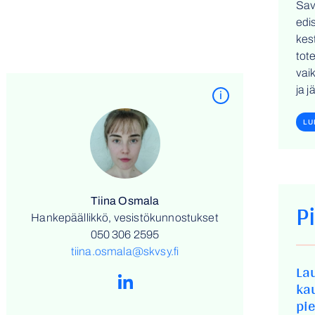
Sav
edi
kes
tot
vai
ja 
i
LU
P
Tiina Osmala
Hankepäällikkö, vesistökunnostukset
050 306 2595
tiina.osmala@skvsy.fi
La
ka
pi