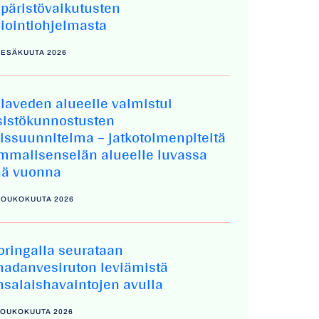
päristövaikutusten
viointiohjelmasta
KESÄKUUTA 2026
elaveden alueelle valmistui
sistökunnostusten
eissuunnitelma – jatkotoimenpiteitä
mmalisenselän alueelle luvassa
nä vuonna
 TOUKOKUUTA 2026
oringalla seurataan
nadanvesiruton leviämistä
nsalaishavaintojen avulla
 TOUKOKUUTA 2026