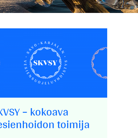
KVSY – kokoava
esienhoidon toimija