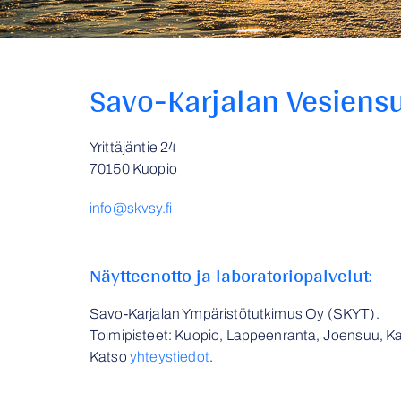
Savo-Karjalan Vesiensu
Yrittäjäntie 24
70150 Kuopio
info@skvsy.fi
Näytteenotto ja laboratoriopalvelut:
Savo-Karjalan Ympäristötutkimus Oy (SKYT).
Toimipisteet: Kuopio, Lappeenranta, Joensuu, Kaj
Katso
yhteystiedot
.