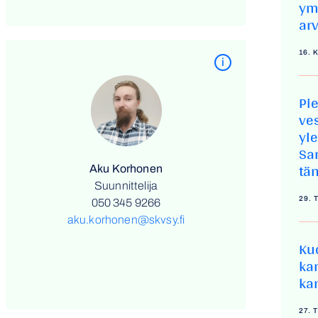
ym
ar
16. 
i
Pi
ve
yl
Sa
tä
Aku Korhonen
Suunnittelija
29.
050 345 9266
aku.korhonen@skvsy.fi
Ku
ka
ka
27.