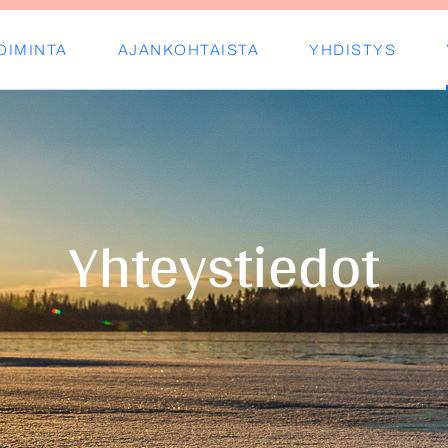
OIMINTA
AJANKOHTAISTA
YHDISTYS
s ry
Yhteystiedot