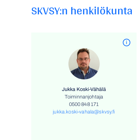
SKVSY:n henkilökunta
i
Jukka Koski-Vähälä
Toiminnanjohtaja
0500 848 171
jukka.koski-vahala@skvsy.fi