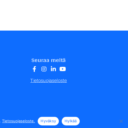
Seuraa meitä
Tietosuojaseloste
a.
Tietosuojaseloste.
Hyväksy
Hylkää