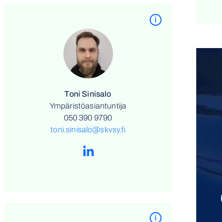
i
Toni Sinisalo
Ympäristöasiantuntija
050 390 9790
toni.sinisalo@skvsy.fi
i