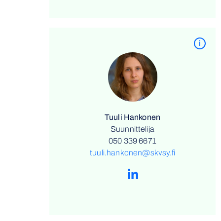
i
Tuuli Hankonen
Suunnittelija
050 339 6671
tuuli.hankonen@skvsy.fi