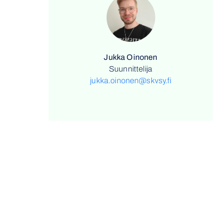
Jukka Oinonen
Suunnittelija
jukka.oinonen@skvsy.fi