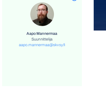
Aapo Mannermaa
Suunnittelija
aapo.mannermaa@skvsy.fi