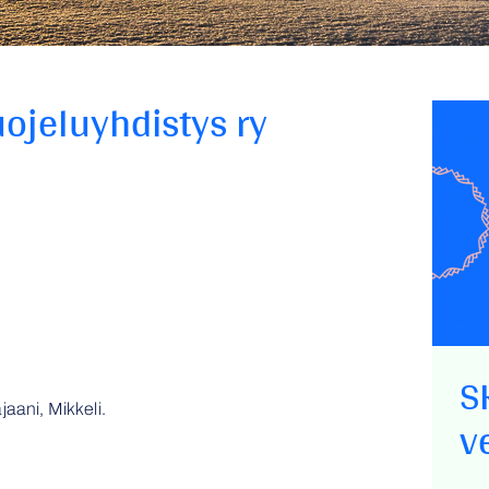
ojeluyhdistys ry
S
aani, Mikkeli.
v