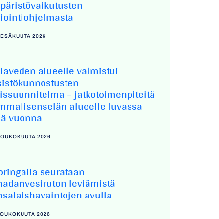
päristövaikutusten
viointiohjelmasta
KESÄKUUTA 2026
elaveden alueelle valmistui
sistökunnostusten
eissuunnitelma – jatkotoimenpiteitä
mmalisenselän alueelle luvassa
nä vuonna
 TOUKOKUUTA 2026
oringalla seurataan
nadanvesiruton leviämistä
nsalaishavaintojen avulla
 TOUKOKUUTA 2026