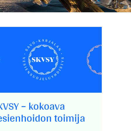
KVSY – kokoava
esienhoidon toimija