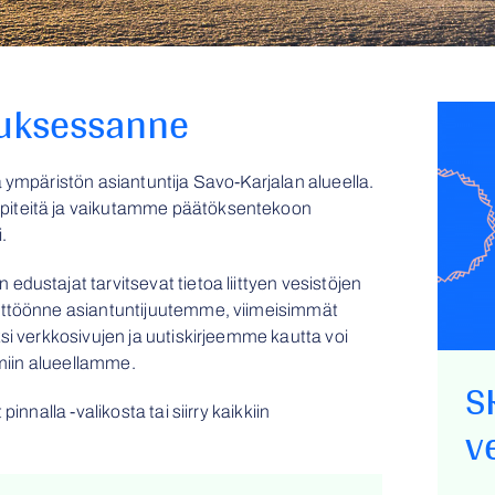
luksessanne
 ympäristön asiantuntija Savo-Karjalan alueella.
piteitä ja vaikutamme päätöksentekoon
.
dustajat tarvitsevat tietoa liittyen vesistöjen
yttöönne asiantuntijuutemme, viimeisimmät
si verkkosivujen ja uutiskirjeemme kautta voi
umiin alueellamme.
S
nnalla -valikosta tai siirry kaikkiin
v