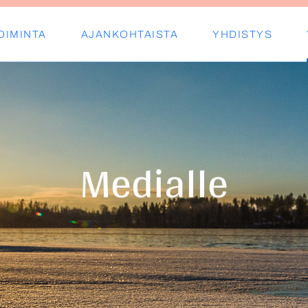
OIMINTA
AJANKOHTAISTA
YHDISTYS
s ry
Medialle