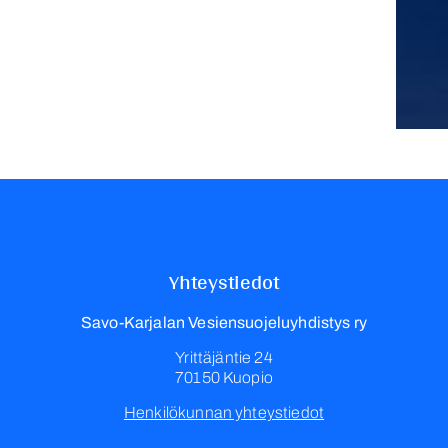
Yhteystiedot
Savo-Karjalan Vesiensuojeluyhdistys ry
Yrittäjäntie 24
70150 Kuopio
Henkilökunnan yhteystiedot