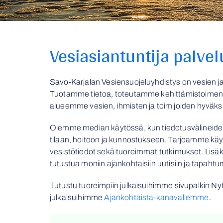
Vesiasiantuntija palve
Savo-Karjalan Vesiensuojeluyhdistys on vesien ja
Tuotamme tietoa, toteutamme kehittämistoimen
alueemme vesien, ihmisten ja toimijoiden hyväksi
Olemme median käytössä, kun tiedotusvälineiden e
tilaan, hoitoon ja kunnostukseen. Tarjoamme kä
vesistötiedot sekä tuoreimmat tutkimukset. Lisäk
tutustua moniin ajankohtaisiin uutisiin ja tapaht
Tutustu tuoreimpiin julkaisuihimme sivupalkin Nyt pi
julkaisuihimme
Ajankohtaista-kanavallemme
.