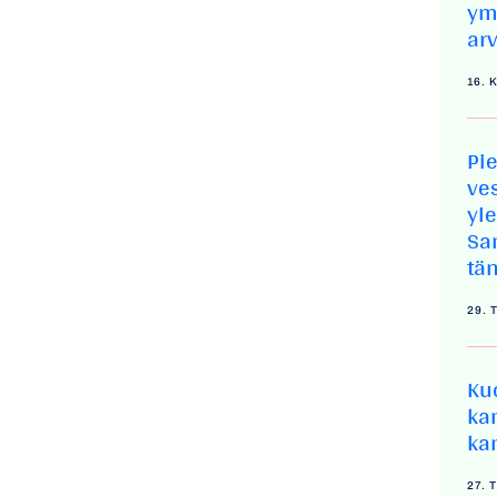
ym
ar
16. 
Pi
ve
yl
Sa
tä
29.
Ku
ka
ka
27.