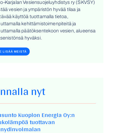
o-Karjalan Vesiensuojeluyhdistys ry (SKVSY)
stää vesien ja ympäristön hyvää tilaa ja
tävää käyttöä tuottamalla tietoa,
euttamalla kehittämistoimenpiteitä ja
kuttamalla päätöksentekoon vesien, alueensa
jäsenistönsä hyväksi.
E LISÄÄ MEISTÄ
innalla nyt
usunto Kuopion Energia Oy:n
ukolämpöä tuottavan
enydinvoimalan