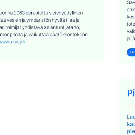
Sav
edi
uonna 1963 perustettu yleishyödyllinen
kes
stää vesien ja ympäristön hyvää tilaa ja
tot
ri toimijat yhdistävä asiantuntijataho,
vai
toimenpiteitä ja vaikuttaa päätöksentekoon
ja 
www.skvsy.fi
LU
P
La
ka
pi