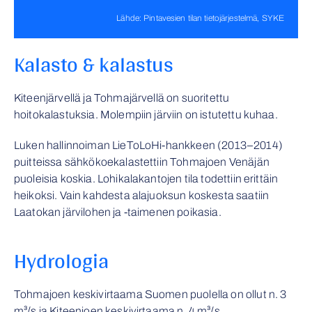
Lähde: Pintavesien tilan tietojärjestelmä, SYKE
Kalasto & kalastus
Kiteenjärvellä ja Tohmajärvellä on suoritettu
hoitokalastuksia. Molempiin järviin on istutettu kuhaa.
Luken hallinnoiman LieToLoHi-hankkeen (2013–2014)
puitteissa sähkökoekalastettiin Tohmajoen Venäjän
puoleisia koskia. Lohikalakantojen tila todettiin erittäin
heikoksi. Vain kahdesta alajuoksun koskesta saatiin
Laatokan järvilohen ja -taimenen poikasia.
Hydrologia
Tohmajoen keskivirtaama Suomen puolella on ollut n. 3
m³/s ja Kiteenjoen keskivirtaama n. 4 m³/s.