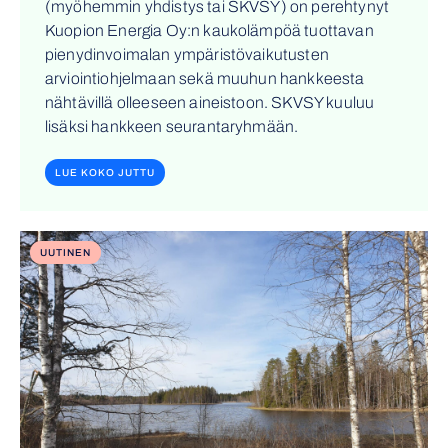
(myöhemmin yhdistys tai SKVSY) on perehtynyt
Kuopion Energia Oy:n kaukolämpöä tuottavan
pienydinvoimalan ympäristövaikutusten
arviointiohjelmaan sekä muuhun hankkeesta
nähtävillä olleeseen aineistoon. SKVSY kuuluu
lisäksi hankkeen seurantaryhmään.
LUE KOKO JUTTU
UUTINEN