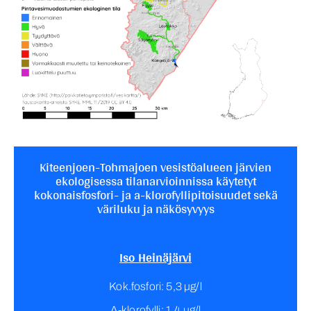
Kiteenjoen-Tohmajoen vesistöalueen järvien
ekologisessa tilanarvioinnissa käytetyt
kokonaisfosfori- ja a-klorofyllipitoisuudet sekä
väriluku ja näkösyvyys
Iso Heinäjärvi
Kok.fosfori: 5,3 µg/l
A-klorofylli: 1,4 µg/l