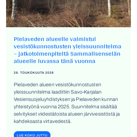
Pielaveden alueelle valmistui
vesistökunnostusten yleissuunnitelma
– jatkotoimenpiteitä Sammalisenselän
alueelle luvassa tänä vuonna
29. TOUKOKUUTA 2026
Pielaveden alueen vesistökunnostusten
yleissuunnitelma laadittiin Savo-Karjalan
Vesiensuojeluyhdistyksen ja Pielaveden kunnan
yhteistyönä vuonna 2025. Suunnitelma sisältää
selvitykset viidestätoista alueen järvivesistöstä ja
kahdeksasta virtavedestä.
LUE KOKO JUTTU