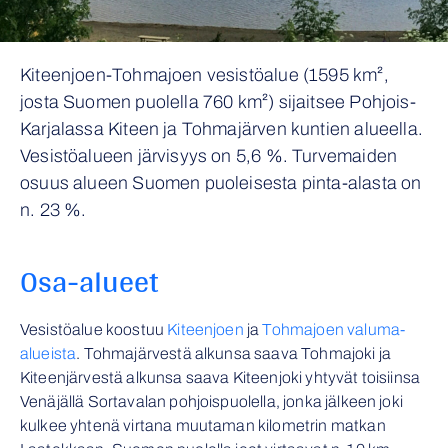
Kiteenjoen-Tohmajoen vesistöalue (1595 km²,
josta Suomen puolella 760 km²) sijaitsee Pohjois-
Karjalassa Kiteen ja Tohmajärven kuntien alueella.
Vesistöalueen järvisyys on 5,6 %. Turvemaiden
osuus alueen Suomen puoleisesta pinta-alasta on
n. 23 %.
Osa-alueet
Vesistöalue koostuu
Kiteenjoen
ja
Tohmajoen valuma-
alueista
. Tohmajärvestä alkunsa saava Tohmajoki ja
Kiteenjärvestä alkunsa saava Kiteenjoki yhtyvät toisiinsa
Venäjällä Sortavalan pohjoispuolella, jonka jälkeen joki
kulkee yhtenä virtana muutaman kilometrin matkan