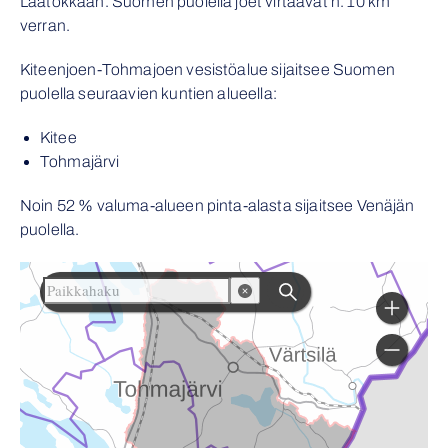
Laatokkaan. Suomen puolella joet virtaavat n. 10 km
verran.
Kiteenjoen-Tohmajoen vesistöalue sijaitsee Suomen
puolella seuraavien kuntien alueella:
Kitee
Tohmajärvi
Noin 52 % valuma-alueen pinta-alasta sijaitsee Venäjän
puolella.