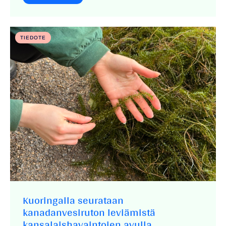
TIEDOTE
Kuoringalla seurataan
kanadanvesiruton leviämistä
kansalaishavaintojen avulla