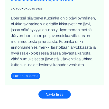
27. TOUKOKUUTA 2026
Liperissä sijaitseva Kuorinka on pitkäviipymäinen,
niukkaravinteinen ja erittäin kirkasvetinen järvi,
jossa näkösyvyys on jopa yli kymmenen metriä.
Järven luontainen pohjaversoiskasvillisuus on
monimuotoista ja runsasta. Kuorinka onkin
erinomainen esimerkki lajistoltaan arvokkaasta ja
hyvässä ekologisessa tilassa olevasta karusta
vähähumuksisesta järvestä. Järven tilaa uhkaa
kuitenkin laajalti levinnyt kanadanvesirutto.
LUE KOKO JUTTU
Näytä lisää