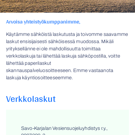
Arvoisa yhteistyökumppanimme,
Käytämme sähköistä laskutusta ja toivomme saavamme
laskut ensisijaisesti sähköisessä muodossa. Mikäli
yrityksellänne ei ole mahdollisuutta toimittaa
verkkolaskuja tai lähettää laskuja sähköpostilla, voitte
lähettää paperilaskut
skannauspalveluosoitteeseen. Emme vastaanota
laskuja käyntiosoitteeseemme.
Verkkolaskut
Savo-Karjalan Vesiensuojeluyhdistys r.y.,