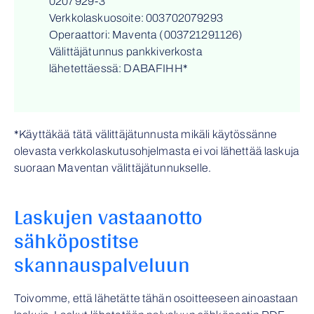
0207929-3
Verkkolaskuosoite: 003702079293
Operaattori: Maventa (003721291126)
Välittäjätunnus pankkiverkosta
lähetettäessä: DABAFIHH*
*Käyttäkää tätä välittäjätunnusta mikäli käytössänne
olevasta verkkolaskutusohjelmasta ei voi lähettää laskuja
suoraan Maventan välittäjätunnukselle.
Laskujen vastaanotto
sähköpostitse
skannauspalveluun
Toivomme, että lähetätte tähän osoitteeseen ainoastaan