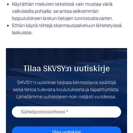
Käytäthän mieluiten tekstissä vain mustaa väriä
valkoisella pohjalla: se antaa selkeimmän
lopputuloksen laskun tietojen tunnistustavarten.
Ethän käytä niittejä skannauspalveluun lähetetyissä
laskuissa.
Tilaa SKVSY:n uutiskirje
SKVSY:n uutiskirje tarjoaa kiinnostavia sisältöjä
sekä tietoa tulevista koulutuksista ja tapahtumista.
Lähetämme uutiskirjeen noin neljästi vuodessa.