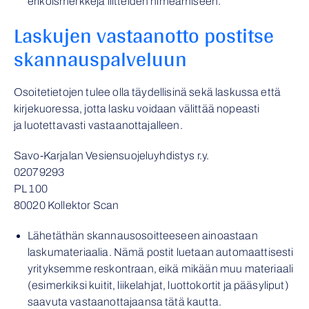
erikoismerkkejä liitteiden nimeämiseen.
Laskujen vastaanotto postitse
skannauspalveluun
Osoitetietojen tulee olla täydellisinä sekä laskussa että
kirjekuoressa, jotta lasku voidaan välittää nopeasti
ja luotettavasti vastaanottajalleen.
Savo-Karjalan Vesiensuojeluyhdistys r.y.
02079293
PL 100
80020 Kollektor Scan
Lähetäthän skannausosoitteeseen ainoastaan
laskumateriaalia. Nämä postit luetaan automaattisesti
yrityksemme reskontraan, eikä mikään muu materiaali
(esimerkiksi kuitit, liikelahjat, luottokortit ja pääsyliput)
saavuta vastaanottajaansa tätä kautta.