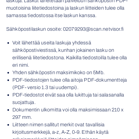
laskuja. Laskut lähetetään palveluun sähköpostin PDF-
muotoisina liitetiedostoina ja laskun liitteiden tulee olla
samassa tiedostossa itse laskun kanssa.
Sähköpostilaskun osoite: 02079293@scan.netvisor.fi
Voit lähettää useita laskuja yhdessä
sähköpostiviestissä, kunhan jokainen lasku on
erillisenä liitetiedostona. Kaikilla tiedostoilla tulee olla
eri nimi.
Yhden sähköpostin maksimikoko on 5Mb.
PDF-tiedostojen tulee olla aitoja PDF-dokumentteja
(PDF- versio 1.3 tai uudempi).
PDF-tiedostot eivät saa olla lukittuja tai salasanalla
suojattuja.
Dokumentin ulkomitta voi olla maksimissaan 210 x
297 mm.
Liitteen nimen sallitut merkit ovat tavallisia
kirjoitusmerkkejä, a-z, A-Z, 0-9. Ethän käytä