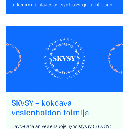
tarkemmin pintavesien
tyypittelyyn
ja
luokitteluun
.
SKVSY – kokoava
vesienhoidon toimija
Savo-Karjalan Vesiensuojeluyhdistys ry (SKVSY)