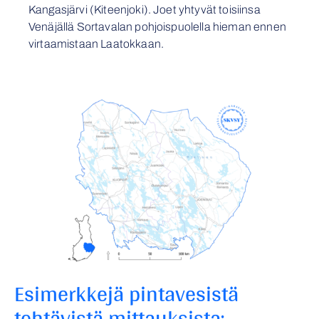
Kangasjärvi (Kiteenjoki). Joet yhtyvät toisiinsa
Venäjällä Sortavalan pohjoispuolella hieman ennen
virtaamistaan Laatokkaan.
Esimerkkejä pintavesistä
tehtävistä mittauksista: