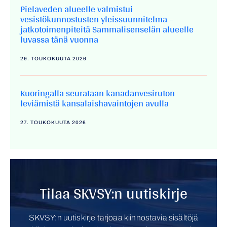
Pielaveden alueelle valmistui
vesistökunnostusten yleissuunnitelma –
jatkotoimenpiteitä Sammalisenselän alueelle
luvassa tänä vuonna
29. TOUKOKUUTA 2026
Kuoringalla seurataan kanadanvesiruton
leviämistä kansalaishavaintojen avulla
27. TOUKOKUUTA 2026
Tilaa SKVSY:n uutiskirje
SKVSY:n uutiskirje tarjoaa kiinnostavia sisältöjä