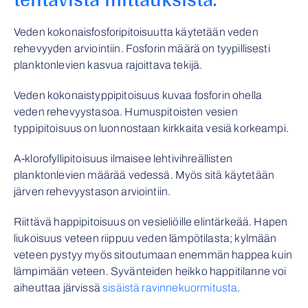
Veden kokonaisfosforipitoisuutta käytetään veden
rehevyyden arviointiin. Fosforin määrä on tyypillisesti
planktonlevien kasvua rajoittava tekijä.
Veden kokonaistyppipitoisuus kuvaa fosforin ohella
veden rehevyystasoa. Humuspitoisten vesien
typpipitoisuus on luonnostaan kirkkaita vesiä korkeampi.
A-klorofyllipitoisuus ilmaisee lehtivihreällisten
planktonlevien määrää vedessä. Myös sitä käytetään
järven rehevyystason arviointiin.
Riittävä happipitoisuus on vesieliöille elintärkeää. Hapen
liukoisuus veteen riippuu veden lämpötilasta; kylmään
veteen pystyy myös sitoutumaan enemmän happea kuin
lämpimään veteen. Syvänteiden heikko happitilanne voi
aiheuttaa järvissä
sisäistä ravinnekuormitusta
.