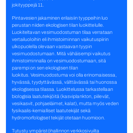
jokityyppejä 11.
Pintavesien jakaminen erilaisiin tyyppeihin luo
perustan niiden ekologisen tilan luokittelulle.
Luokiteltavan vesimuodostuman tilaa verrataan
vertailuoloihin eli ihmistoiminnan vaikutuspiirin
ulkopuolella olevaan vastaavan tyypin
vesimuodostumaan. Mitä vähäisempi vaikutus
ihmistoiminnalla on vesimuodostumaan, sitä
parempi on sen ekologisen tilan
luokitus. Vesimuodostuma voi olla erinomaisessa,
hyvässä, tyydyttävässä, välttävässä tai huonossa
ekologisessa tilassa. Luokittelussa tarkastellaan
biologisia laatutekijöitä (kasviplankton, piilevät,
vesikasvit, pohjaeläimet, kalat), mutta myös veden
fysikaalis-kemialliset laatutekijät sekä
hydromorfologiset tekijät otetaan huomioon.
Tutustu ympäristöhallinnon verkkosivuilta