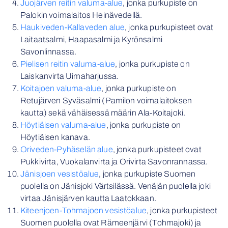
Juojärven reitin valuma-alue
, jonka purkupiste on
Palokin voimalaitos Heinävedellä.
Haukiveden-Kallaveden alue
, jonka purkupisteet ovat
Laitaatsalmi, Haapasalmi ja Kyrönsalmi
Savonlinnassa.
Pielisen reitin valuma-alue
, jonka purkupiste on
Laiskanvirta Uimaharjussa.
Koitajoen valuma-alue
, jonka purkupiste on
Retujärven Syväsalmi (Pamilon voimalaitoksen
kautta) sekä vähäisessä määrin Ala-Koitajoki.
Höytiäisen valuma-alue
, jonka purkupiste on
Höytiäisen kanava.
Oriveden-Pyhäselän alue
, jonka purkupisteet ovat
Pukkivirta, Vuokalanvirta ja Orivirta Savonrannassa.
Jänisjoen vesistöalue
, jonka purkupiste Suomen
puolella on Jänisjoki Värtsilässä. Venäjän puolella joki
virtaa Jänisjärven kautta Laatokkaan.
Kiteenjoen-Tohmajoen vesistöalue
, jonka purkupisteet
Suomen puolella ovat Rämeenjärvi (Tohmajoki) ja