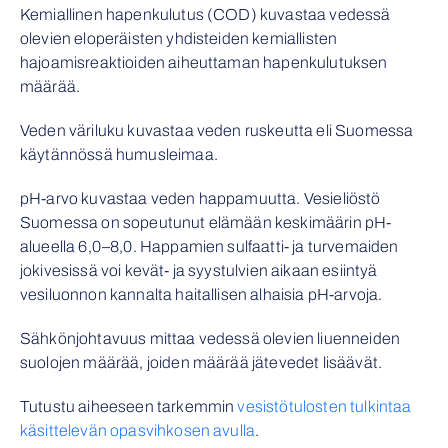
Kemiallinen hapenkulutus (COD) kuvastaa vedessä
olevien eloperäisten yhdisteiden kemiallisten
hajoamisreaktioiden aiheuttaman hapenkulutuksen
määrää.
Veden väriluku kuvastaa veden ruskeutta eli Suomessa
käytännössä humusleimaa.
pH-arvo kuvastaa veden happamuutta. Vesieliöstö
Suomessa on sopeutunut elämään keskimäärin pH-
alueella 6,0–8,0. Happamien sulfaatti- ja turvemaiden
jokivesissä voi kevät- ja syystulvien aikaan esiintyä
vesiluonnon kannalta haitallisen alhaisia pH-arvoja.
Sähkönjohtavuus mittaa vedessä olevien liuenneiden
suolojen määrää, joiden määrää jätevedet lisäävät.
Tutustu aiheeseen tarkemmin
vesistötulosten tulkintaa
käsittelevän opasvihkosen avulla
.