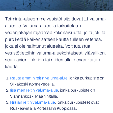
Toiminta-alueemme vesistöt sijoittuvat 11 valuma-
alueelle. Valuma-alueella tarkoitetaan
vedenjakajan rajaamaa kokonaisuutta, jolta joki tai
puro kerää kaiken sateen kautta tulleen vetensä,
joka ei ole haihtunut alueelta. Voit tutustua
vesistötietoihin valuma-aluekohtaisesti ylävalikon,
seuraavien linkkien tai niiden alla olevan kartan
kautta.
Rautalammin reitin valuma-alue
, jonka purkupiste on
Siikakoski Konnevedellä.
Iisalmen reitin valuma-alue
, jonka purkupiste on
Viannankoski Maaningalla.
Nilsiän reitin valuma-alue
, jonka purkupisteet ovat
Ruskeavirta ja Kortesalmi Kuopiossa.