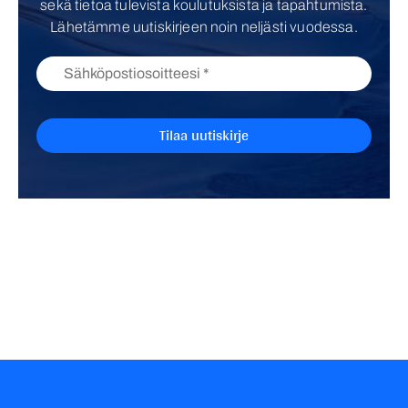
sekä tietoa tulevista koulutuksista ja tapahtumista.
Lähetämme uutiskirjeen noin neljästi vuodessa.