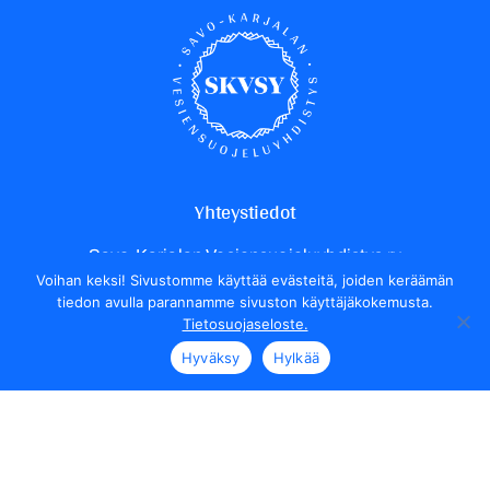
Yhteystiedot
Savo-Karjalan Vesiensuojeluyhdistys ry
Voihan keksi! Sivustomme käyttää evästeitä, joiden keräämän
Yrittäjäntie 24
tiedon avulla parannamme sivuston käyttäjäkokemusta.
70150 Kuopio
Tietosuojaseloste.
Henkilökunnan yhteystiedot
Hyväksy
Hylkää
Seuraa meitä
Tietosuojaseloste