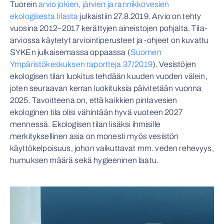
Tuorein
arvio jokien, järvien ja rannikkovesien
ekologisesta tilasta
julkaistiin 27.8.2019. Arvio on tehty
vuosina 2012–2017 kerättyjen aineistojen pohjalta. Tila-
arviossa käytetyt arviointiperusteet ja -ohjeet on kuvattu
SYKEn julkaisemassa oppaassa (
Suomen
Ympäristökeskuksen raportteja 37/2019
). Vesistöjen
ekologisen tilan luokitus tehdään kuuden vuoden välein,
joten seuraavan kerran luokituksia päivitetään vuonna
2025. Tavoitteena on, että kaikkien pintavesien
ekologinen tila olisi vähintään hyvä vuoteen 2027
mennessä. Ekologisen tilan lisäksi ihmisille
merkityksellinen asia on monesti myös vesistön
käyttökelpoisuus, johon vaikuttavat mm. veden rehevyys,
humuksen määrä sekä hygieeninen laatu.