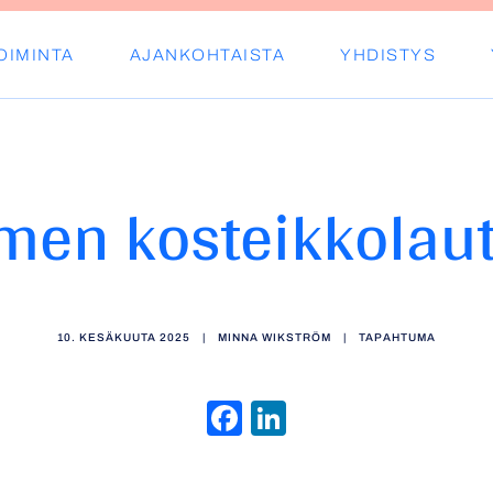
OIMINTA
AJANKOHTAISTA
YHDISTYS
s ry
men kosteikkolaut
10. KESÄKUUTA 2025
|
MINNA WIKSTRÖM
|
TAPAHTUMA
Facebook
LinkedIn