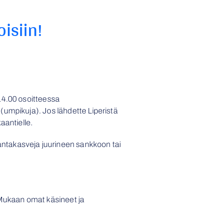
isiin!
14.00 osoitteessa
(umpikuja). Jos lähdette Liperistä
aantielle.
ntakasveja juurineen sankkoon tai
 Mukaan omat käsineet ja