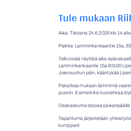
Tule mukaan Rii
Aika: Tiistaina 24.6.2025 klo 14 al
Paikka: Lamminkankaantie 15a, 83
Talkoosää näyttää aika epävakaalta
Lamminkankaantie 15a 83100 Liperi.
Joensuuhun päin, kääntykää Liperint
Pakatkaa mukaan lämmintä vaatetta
pussiin. Esimerkiksi suovehkaa löyt
Osakaskunta tarjoaa paikanpäällä 
Tapahtuma järjestetään yhteistyöss
kumpparit.