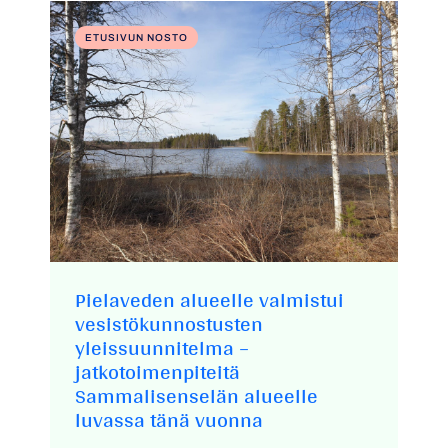
ETUSIVUN NOSTO
Pielaveden alueelle valmistui
vesistökunnostusten
yleissuunnitelma –
jatkotoimenpiteitä
Sammalisenselän alueelle
luvassa tänä vuonna