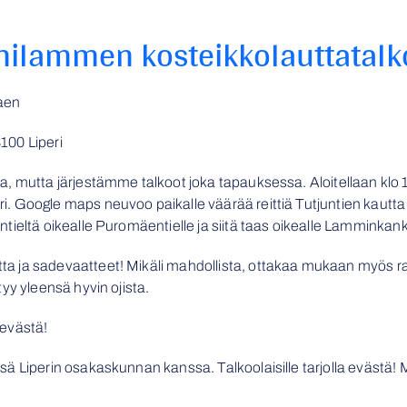
hilammen kosteikkolauttatalko
kaen
100 Liperi
, mutta järjestämme talkoot joka tapauksessa. Aloitellaan klo 
 Google maps neuvoo paikalle väärää reittiä Tutjuntien kautta 
ieltä oikealle Puromäentielle ja siitä taas oikealle Lamminkank
 ja sadevaatteet! Mikäli mahdollista, ottakaa mukaan myös ra
yy yleensä hyvin ojista.
evästä!
ä Liperin osakaskunnan kanssa. Talkoolaisille tarjolla evästä!