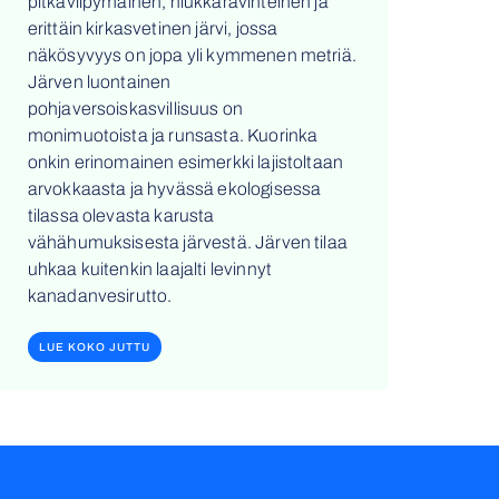
pitkäviipymäinen, niukkaravinteinen ja
erittäin kirkasvetinen järvi, jossa
näkösyvyys on jopa yli kymmenen metriä.
Järven luontainen
pohjaversoiskasvillisuus on
monimuotoista ja runsasta. Kuorinka
onkin erinomainen esimerkki lajistoltaan
arvokkaasta ja hyvässä ekologisessa
tilassa olevasta karusta
vähähumuksisesta järvestä. Järven tilaa
uhkaa kuitenkin laajalti levinnyt
kanadanvesirutto.
LUE KOKO JUTTU