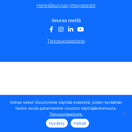
Henkilökunnan yhteystiedot
Seuraa meitä
Tietosuojaseloste
Voihan keksi! Sivustomme käyttää evästeitä, joiden keräämän
tiedon avulla parannamme sivuston käyttäjäkokemusta.
Tietosuojaseloste.
Hyväksy
Hylkää