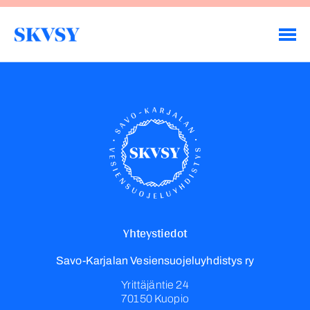
Hyppää
sisältöön
Savo-Karjalan Vesiensuojeluyhdistys ry
Yhteystiedot
Savo-Karjalan Vesiensuojeluyhdistys ry
Yrittäjäntie 24
70150 Kuopio