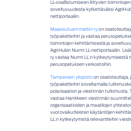
LL-osallistumiseen liittyvien toimintoje
soveltuvuudesta kytkettäväksi AgriHub
nettiportaaliin.
Maaseutuammattiin ry
on osatoteuttaja
työpaketteihin ja vastaa perusopetuksee
toimintojen kehittämisestä ja soveltuv
AgriHubin Nurmi LL-nettiportaaliin. Li
ry vastaa Nurmi LL:n kytkeytymisestä m
perusopetuksen verkostoihin.
Tampereen yliopisto
on osatoteuttaja, j
työpaketteihin soveltamalla tutkimusk
polarisaation ja viestinnän tutkimusta.
vastaa Hankkeen viestinnän suunnitte
organisaatioiden ja maatilojen yhteistoi
vuorovaikutteisten käytäntöjen kehitt
LL:n kytkeytymistä relevantteihin viestin