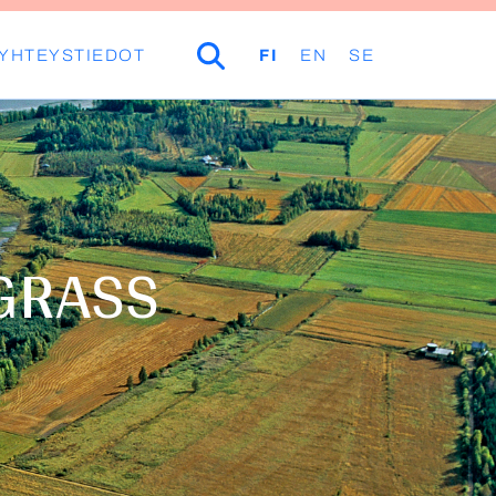
YHTEYSTIEDOT
HAKU
FI
EN
SE
SGRASS