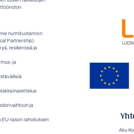
yttöönoton.
kenne nurmituotannon
cal Partnership).
ä, resilienssiä ja
kimus- ja
stävällisiä
stakkainasettelua
iedonvaihtoon ja
Yht
ja EU-tason rahoituksen
Aku Ko