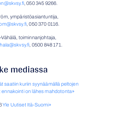
en@skvsy.fi
, 050 345 9266.
öm, ympäristöasiantuntija,
rom@skvsy.fi
, 050 370 0116.
-Vähälä, t
oiminnanjohtaja,
ahala@skvsy.fi
, 0500 848 171.
ke mediassa
ät saatiin kuriin syynäämällä peltojen
t ennakointi on lähes mahdotonta»
6
Yle Uutiset Itä-Suomi»