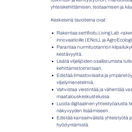
yhteiskehittämisen, testaamisen ja kä
Keskeisinä tavoiteina ovat:
Rakentaa sertifioitu Living Lab -ra
innovaatioille (ENoLL ja AgroEcologi
Parantaa nurmituotannon kilpailukyky
kestävyyttä.
Lisätä viljelijöiden osallistumista tut
kehittämistoimintaan.
Edistää ilmastoviisaita ja ympäristöy
viljelymenetelmiä.
Vahvistaa viestintää ja vähentää va
maatalouskeskustelussa.
Luoda digitaalinen yhteistyöalusta t
näkyvyyden lisäämiseen.
Edistää kansainvälistä yhteistyötä 
hyödyntämistä.