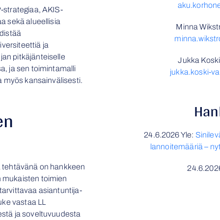
aku.korhon
-strategiaa, AKIS-
a sekä alueellisia
Minna Wikstr
distää
minna.wikst
versiteettiä ja
n pitkäjänteiselle
Jukka Koski
, ja sen toimintamalli
jukka.koski-v
a myös kansainvälisesti.
Han
en
24.6.2026 Yle:
Sinilev
lannoitemääriä – ny
a tehtävänä on hankkeen
24.6.202
 mukaisten toimien
rvittavaa asiantuntija-
Luke vastaa LL
estä ja soveltuvuudesta