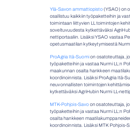
Ylä-Savon ammattiopisto
(YSAO) on os
osallistuu kaikkiin työpaketteihin ja v
toimintaan liittyvien LL toimintojen keh
soveltuvuudesta kytkettäväksi AgriHub
nettiportaaliin. Lisäksi YSAO vastaa P
opetusmaatilan kytkeytymisestä Nurmi
ProAgria Itä-Suomi
on osatoteuttaja, jo
työpaketteihin ja vastaa Nurmi LL:n Po
maakunnan osalta hankkeen maatila
koordinoinnista. Lisäksi ProAgria Itä-
neuvonnallisten toimintojen kehittämi
kytkettäväksi AgriHubin Nurmi LL-nettip
MTK-Pohjois-Savo
on osatoteuttaja, jo
työpaketteihin ja vastaa Nurmi LL:n 
osalta hankkeen maatilakumppaneide
koordinoinnista. Lisäksi MTK Pohjois-