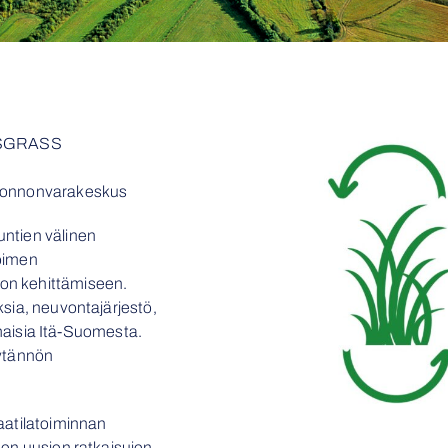
SUSGRASS
uonnonvarakeskus
ntien välinen
voimen
on kehittämiseen.
ksia, neuvontajärjestö,
nomaisia Itä-Suomesta.
äytännön
aatilatoiminnan
aen uusien ratkaisujen