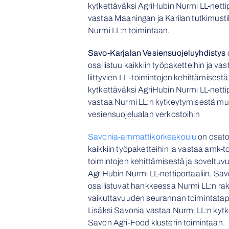
kytkettäväksi AgriHubin Nurmi LL-nettip
vastaa Maaningan ja Karilan tutkimusti
Nurmi LL:n toimintaan.
Savo-Karjalan Vesiensuojeluyhdistys
osallistuu kaikkiin työpaketteihin ja v
liittyvien LL -toimintojen kehittämisest
kytkettäväksi AgriHubin Nurmi LL-netti
vastaa Nurmi LL:n kytkeytymisestä mui
vesiensuojelualan verkostoihin
Savonia-ammattikorkeakoulu
on osatot
kaikkiin työpaketteihin ja vastaa amk-to
toimintojen kehittämisestä ja soveltuv
AgriHubin Nurmi LL-nettiportaaliin. Sav
osallistuvat hankkeessa Nurmi LL:n r
vaikuttavuuden seurannan toimintata
Lisäksi Savonia vastaa Nurmi LL:n kyt
Savon Agri-Food klusterin toimintaan.