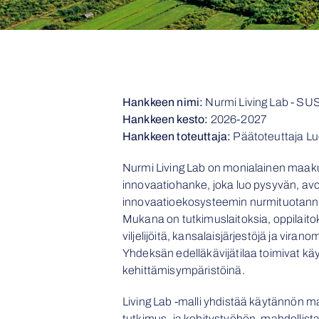
Hankkeen nimi:
Nurmi Living Lab - 
Hankkeen kesto:
2026-2027
Hankkeen toteuttaja:
Päätoteuttaja L
Nurmi Living Lab on monialainen maaku
innovaatiohanke, joka luo pysyvän, a
innovaatioekosysteemin nurmituotann
Mukana on tutkimuslaitoksia, oppilaito
viljelijöitä, kansalaisjärjestöjä ja vira
Yhdeksän edelläkävijätilaa toimivat k
kehittämisympäristöinä.
Living Lab -malli yhdistää käytännön m
tutkimus- ja kehitystyöhön, mahdollist