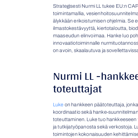
Strategisesti Nurmi LL tukee EU:n CAP
toimintamallia, vesienhoitosuunnitelma
älykkään erikoistumisen ohjelmia. Se e
ilmastokestävyyttä, kiertotaloutta, biodi
maaseudun elinvoimaa. Hanke luo pohja
innovaatiotoiminnalle nurmituotannossa
on avoin, skaalautuva ja sovellettaviss
Nurmi LL -hankke
toteuttajat
Luke
on hankkeen päätoteuttaja, jonk
koordinaatio sekä hanke-suunnitelman
toteuttaminen. Luke tuo hankkeeseen ta
ja tutkijatyöpanosta sekä verkostoja. 
toimintojen kokonaisuuden kehittämis