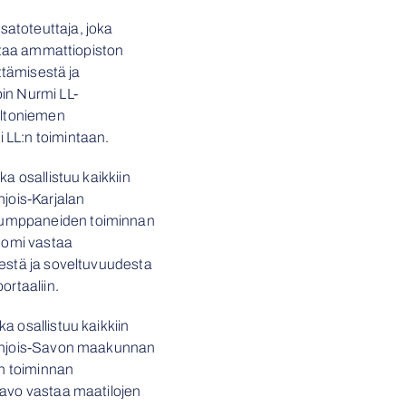
atoteuttaja, joka
astaa ammattiopiston
ittämisestä ja
in Nurmi LL-
eltoniemen
 LL:n toimintaan.
ka osallistuu kaikkiin
hjois-Karjalan
kumppaneiden toiminnan
Suomi vastaa
sestä ja soveltuvuudesta
ortaaliin.
ka osallistuu kaikkiin
Pohjois-Savon maakunnan
n toiminnan
Savo vastaa maatilojen