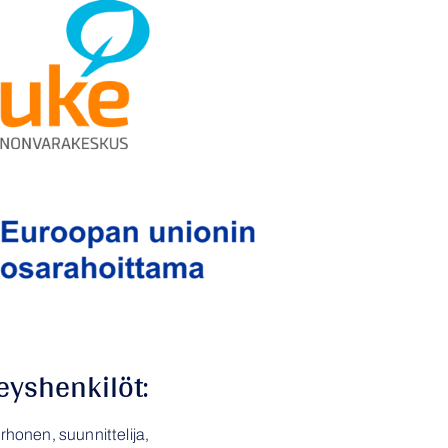
eyshenkilöt:
rhonen, s
uunnittelija,