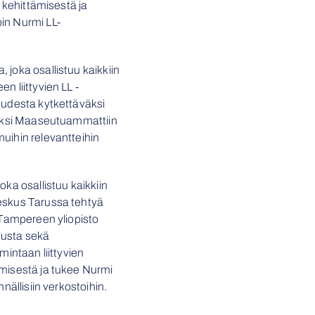
n kehittämisestä ja
in Nurmi LL-
, joka osallistuu kaikkiin
n liittyvien LL -
uudesta kytkettäväksi
säksi Maaseutuammattiin
uihin relevantteihin
oka osallistuu kaikkiin
eskus Tarussa tehtyä
 Tampereen yliopisto
lusta sekä
mintaan liittyvien
ämisestä ja tukee Nurmi
nällisiin verkostoihin.