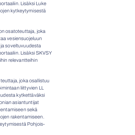
ortaaliin. Lisäksi Luke
lojen kytkeytymisestä
on osatoteuttaja, joka
astaa vesiensuojeluun
ä ja soveltuvuudesta
portaaliin. Lisäksi SKVSY
hin relevantteihin
euttaja, joka osallistuu
imintaan liittyvien LL
uudesta kytkettäväksi
onian asiantuntijat
akentamiseen sekä
pojen rakentamiseen.
keytymisestä Pohjois-