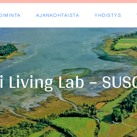
OIMINTA
AJANKOHTAISTA
YHDISTYS
s ry
 Living Lab – SU