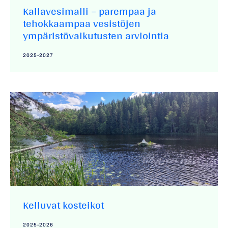
Kallavesimalli – parempaa ja
tehokkaampaa vesistöjen
ympäristövaikutusten arviointia
2025-2027
Kelluvat kosteikot
2025-2026