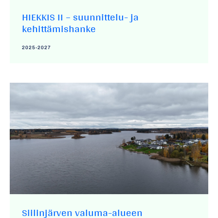
HIEKKIS II – suunnittelu- ja
kehittämishanke
2025-2027
Siilinjärven valuma-alueen