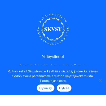
Yhteystiedot
Savo-Karjalan Vesiensuojeluyhdistys ry
Voihan keksi! Sivustomme käyttää evästeitä, joiden keräämän
Yrittäjäntie 24
tiedon avulla parannamme sivuston käyttäjäkokemusta.
70150 Kuopio
Tietosuojaseloste.
Henkilökunnan yhteystiedot
Hyväksy
Hylkää
Seuraa meitä