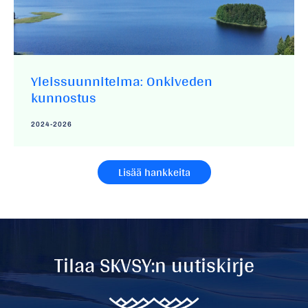
Yleissuunnitelma: Onkiveden
kunnostus
2024-2026
Lisää hankkeita
Tilaa SKVSY:n uutiskirje