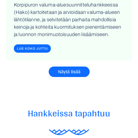
Korpipuron valuma-aluesuunnitteluhankkeessa
(Hako) kartoitetaan ja arvioidaan valuma-alueen
lähtötilanne, ja selvitetään parhaita mahdollisia
keinoja ja kohteita kuormituksen pienentämiseen
ja luonnon monimuotoisuuden lisäämiseen.
LUE KOKO JUTTU
Näytä lisää
Hankkeissa tapahtuu