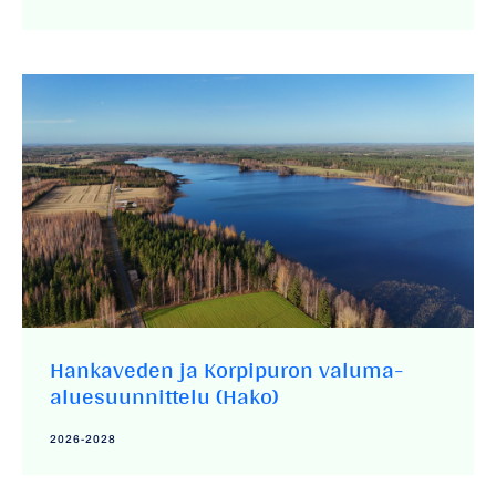
Hankaveden ja Korpipuron valuma-
aluesuunnittelu (Hako)
2026-2028