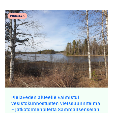
PINNALLA
Pielaveden alueelle valmistui
vesistökunnostusten yleissuunnitelma
– jatkotoimenpiteitä Sammalisenselän