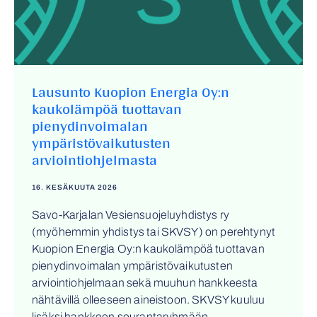
Lausunto Kuopion Energia Oy:n
kaukolämpöä tuottavan
pienydinvoimalan
ympäristövaikutusten
arviointiohjelmasta
16. KESÄKUUTA 2026
Savo-Karjalan Vesiensuojeluyhdistys ry
(myöhemmin yhdistys tai SKVSY) on perehtynyt
Kuopion Energia Oy:n kaukolämpöä tuottavan
pienydinvoimalan ympäristövaikutusten
arviointiohjelmaan sekä muuhun hankkeesta
nähtävillä olleeseen aineistoon. SKVSY kuuluu
lisäksi hankkeen seurantaryhmään.