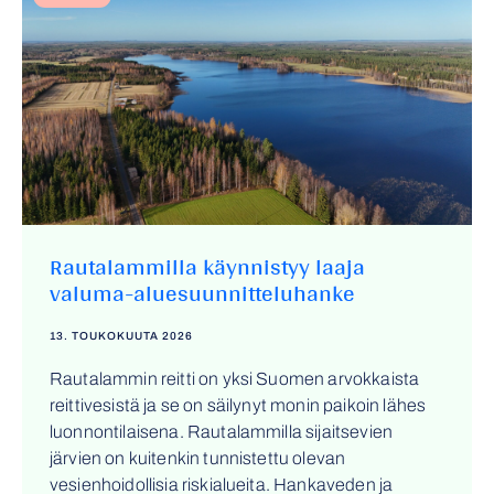
Rautalammilla käynnistyy laaja
valuma-aluesuunnitteluhanke
13. TOUKOKUUTA 2026
Rautalammin reitti on yksi Suomen arvokkaista
reittivesistä ja se on säilynyt monin paikoin lähes
luonnontilaisena. Rautalammilla sijaitsevien
järvien on kuitenkin tunnistettu olevan
vesienhoidollisia riskialueita. Hankaveden ja