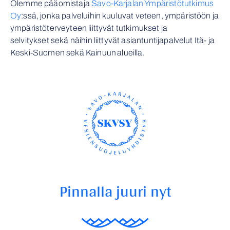
Olemme pääomistaja
Savo-Karjalan Ympäristötutkimus
Oy
:ssä, jonka
palveluihin kuuluvat veteen, ympäristöön
ja
ympäristöterveyteen liittyvät tutkimukset ja
selvitykset
sekä näihin liittyvät asiantuntijapalvelut
Itä- ja
Keski-Suomen
s
ekä
Kainuun alueilla.
Pinnalla juuri nyt