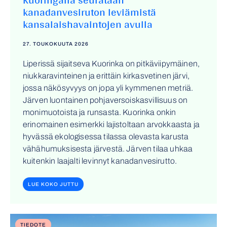
kanadanvesiruton leviämistä
kansalaishavaintojen avulla
27. TOUKOKUUTA 2026
Liperissä sijaitseva Kuorinka on pitkäviipymäinen,
niukkaravinteinen ja erittäin kirkasvetinen järvi,
jossa näkösyvyys on jopa yli kymmenen metriä.
Järven luontainen pohjaversoiskasvillisuus on
monimuotoista ja runsasta. Kuorinka onkin
erinomainen esimerkki lajistoltaan arvokkaasta ja
hyvässä ekologisessa tilassa olevasta karusta
vähähumuksisesta järvestä. Järven tilaa uhkaa
kuitenkin laajalti levinnyt kanadanvesirutto.
LUE KOKO JUTTU
TIEDOTE