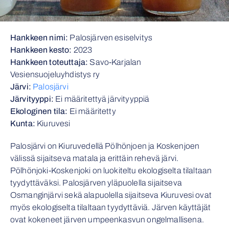
Hankkeen nimi:
Palosjärven esiselvitys
Hankkeen kesto:
2023
Hankkeen toteuttaja:
Savo-Karjalan
Vesiensuojeluyhdistys ry
Järvi:
Palosjärvi
Järvityyppi:
Ei määritettyä järvityyppiä
Ekologinen tila:
Ei määritetty
Kunta:
Kiuruvesi
Palosjärvi on Kiuruvedellä Pölhönjoen ja Koskenjoen
välissä sijaitseva matala ja erittäin rehevä järvi.
Pölhönjoki-Koskenjoki on luokiteltu ekologiselta tilaltaan
tyydyttäväksi. Palosjärven yläpuolella sijaitseva
Osmanginjärvi sekä alapuolella sijaitseva Kiuruvesi ovat
myös ekologiselta tilaltaan tyydyttäviä. Järven käyttäjät
ovat kokeneet järven umpeenkasvun ongelmallisena.