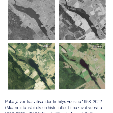
Palosjärven kasvillisuuden kehitys vuosina 1953-2022
(Maanmittauslaitoksen historialliset ilmakuvat vuosilta