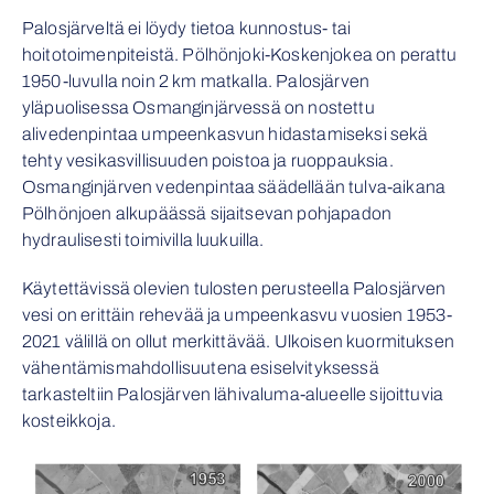
Palosjärveltä ei löydy tietoa kunnostus- tai
hoitotoimenpiteistä. Pölhönjoki-Koskenjokea on perattu
1950-luvulla noin 2 km matkalla. Palosjärven
yläpuolisessa Osmanginjärvessä on nostettu
alivedenpintaa umpeenkasvun hidastamiseksi sekä
tehty vesikasvillisuuden poistoa ja ruoppauksia.
Osmanginjärven vedenpintaa säädellään tulva-aikana
Pölhönjoen alkupäässä sijaitsevan pohjapadon
hydraulisesti toimivilla luukuilla.
Käytettävissä olevien tulosten perusteella Palosjärven
vesi on erittäin rehevää ja umpeenkasvu vuosien 1953-
2021 välillä on ollut merkittävää. Ulkoisen kuormituksen
vähentämismahdollisuutena esiselvityksessä
tarkasteltiin Palosjärven lähivaluma-alueelle sijoittuvia
kosteikkoja.