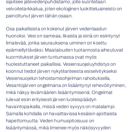
sijaitsee jätevedenpuhdistamo, jolle suoritetaan
velvoitetarkkailua, joten ekologinen luokitteluaineisto on
painottunut järven tähän osaan.
Osa paikallisista on kokenut järven vedenlaadun
huonoksi. Vesi on sameaa, likaista ja siinä on esiintynyt
limalevää, jonka seurauksena uiminen on koettu
epämiellyttäväksi. Maatalouden tuotannosta aiheutuvat
kuormitukset järven tuntumassa ovat myös
huolestuttaneet paikallisia. V
esiensuojeluyhdistys on
koonnut tiedot järven nykytilanteesta esiselvitykseksi
Vesiensuojelun tehostamisohjelman rahoituksella.
Vesantojärven ongelmana on lisääntynyt rehevöityminen,
mikä näkyy levämäärien lisääntymisenä. Ongelmat
tulevat esiin erityisesti järven luoteispäädyn
havaintopaikalla, missä veden syvyys on matalampi.
Samalla kohdalla on havaittavissa kesäisin ajoittaista
hapettomuutta. Veden humuspitoisuus on
lisääntymässä, mikä ilmenee myös näkösyvyyden