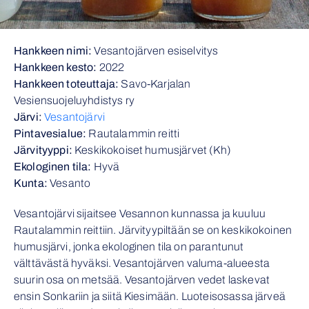
Hankkeen nimi:
Vesantojärven esiselvitys
Hankkeen kesto:
2022
Hankkeen toteuttaja:
Savo-Karjalan
Vesiensuojeluyhdistys ry
Järvi:
Vesantojärvi
Pintavesialue:
Rautalammin reitti
Järvityyppi:
Keskikokoiset humusjärvet (Kh)
Ekologinen tila:
Hyvä
Kunta:
Vesanto
Vesantojärvi sijaitsee Vesannon kunnassa ja kuuluu
Rautalammin reittiin. Järvityypiltään se on keskikokoinen
humusjärvi, jonka ekologinen tila on parantunut
välttävästä hyväksi. Vesantojärven valuma-alueesta
suurin osa on metsää. Vesantojärven vedet laskevat
ensin Sonkariin ja siitä Kiesimään. Luoteisosassa järveä