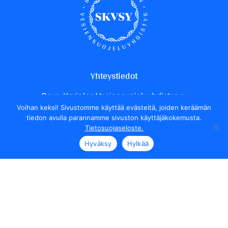
Yhteystiedot
Savo-Karjalan Vesiensuojeluyhdistys ry
Voihan keksi! Sivustomme käyttää evästeitä, joiden keräämän
Yrittäjäntie 24
tiedon avulla parannamme sivuston käyttäjäkokemusta.
70150 Kuopio
Tietosuojaseloste.
Henkilökunnan yhteystiedot
Hyväksy
Hylkää
Seuraa meitä
Tietosuojaseloste