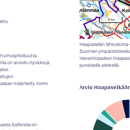
ettu.
Haapaselän lähivaluma-a
Suomen ympäristökeskus
ä humuspitoisuutta
Havaintopaikan Haapaselk
ila on arvioitu hyväksi ja
punaisella pisteellä.
aksi.
ttujen
kalaan määritetty normi
Arvio Haapaselkään
asta fosforista on