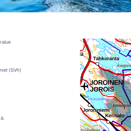
 alue
rvet (SVh)
tä.