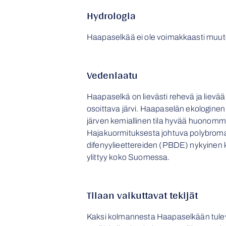
Hydrologia
Haapaselkää ei ole voimakkaasti muut
Vedenlaatu
Haapaselkä on lievästi rehevä ja lievä
osoittava järvi. Haapaselän ekologinen t
järven kemiallinen tila hyvää huonomm
Hajakuormituksesta johtuva polybroma
difenyylieettereiden (PBDE) nykyinen 
ylittyy koko Suomessa.
Tilaan vaikuttavat tekijät
Kaksi kolmannesta Haapaselkään tulev