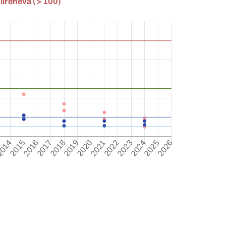
lirehevä (> 100)