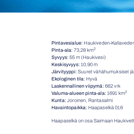
Pintavesialue:
Haukiveden-Kallaveden
2
Pinta-ala:
73,28 km
Syvyys:
55 m (Haukivesi)
Keskisyvyys:
10,90 m
Järvityyppi:
Suuret vähähumuksiset jä
Ekologinen tila:
Hyvä
Laskennallinen viipymä:
662 vrk
2
Valuma-alueen pinta-ala:
1691 km
Kunta:
Joroinen, Rantasalmi
Havaintopaikka:
Haapaselkä 016
Haapaselkä on osa Saimaan Haukivet