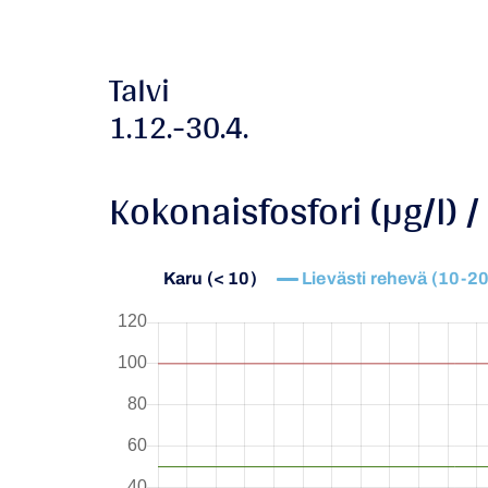
Talvi
1.12.-30.4.
Kokonaisfosfori (µg/l) 
Karu (< 10)
Lievästi rehevä (10-20