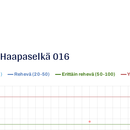
/ Haapaselkä 016
)
Rehevä (20-50)
Erittäin rehevä (50-100)
Y