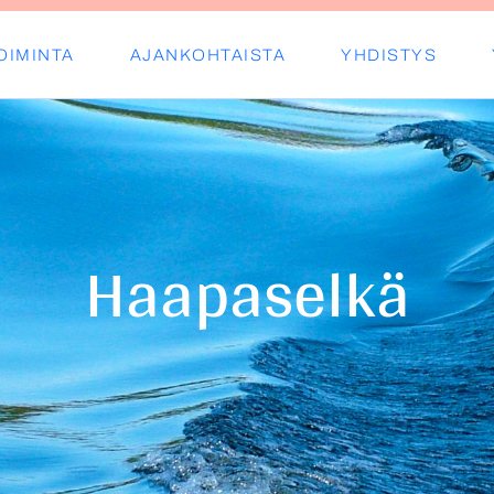
OIMINTA
AJANKOHTAISTA
YHDISTYS
s ry
Haapaselkä