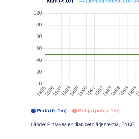
Karu (< 10)
Lievästi rehevä (10-20
Pinta (0-1m)
Pohja (pohja-1m)
Lähde: Pintavesien tilan tietojärjestelmä, SYKE