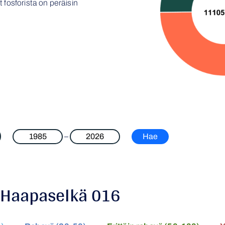
 fosforista on peräisin
–
/ Haapaselkä 016