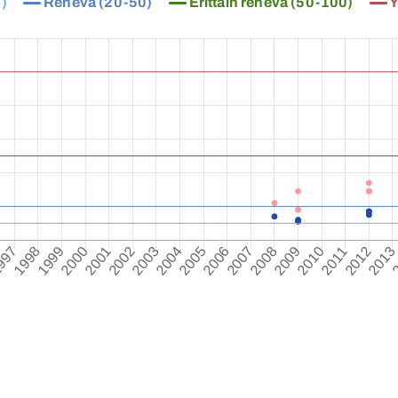
)
Rehevä (20-50)
Erittäin rehevä (50-100)
Y