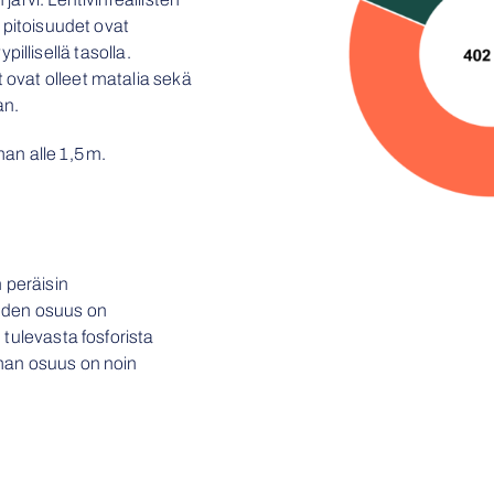
 pitoisuudet ovat
yypillisellä tasolla.
ovat olleet matalia sekä
an
.
an alle
1,5
m.
 peräisin
uden osuus on
 tulevasta fosforista
man osuus on noin