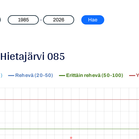
–
 Hietajärvi 085
)
Rehevä (20-50)
Erittäin rehevä (50-100)
Y