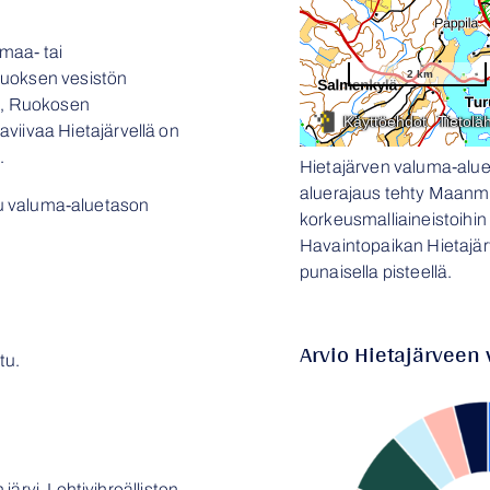
maa- tai
Vuoksen vesistön
en, Ruokosen
viivaa Hietajärvellä on
.
Hietajärven valuma-alue
aluerajaus tehty Maanmi
ttu valuma-aluetason
korkeusmalliaineistoihin 
Havaintopaikan Hietajärvi
punaisella pisteellä.
Arvio Hietajärveen 
tu.
ärvi. Lehtivihreällisten