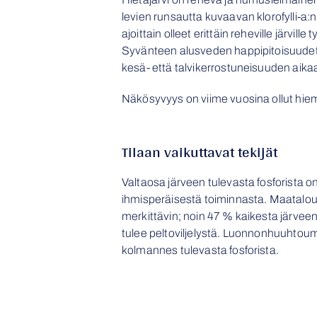
levien runsautta kuvaavan klorofylli-a:n
ajoittain olleet erittäin reheville järville t
Syvänteen alusveden happipitoisuudet 
kesä- että talvikerrostuneisuuden aika
N
äkösyvyys on viime vuosina ollut
hiem
Tilaan vaikuttavat tekijät
Valtaosa järveen tulevasta fosforista on
ihmisperäisestä toiminnasta. Maatalo
merkittävin; noin 47 % kaikesta järveen
tulee peltoviljelystä. Luonnonhuuhtou
kolmannes tulevasta fosforista.