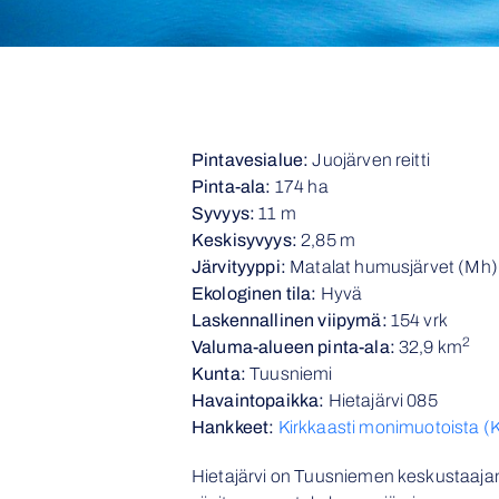
Pintavesialue:
Juojärven reitti
Pinta-ala:
174 ha
Syvyys:
11 m
Keskisyvyys:
2,85 m
Järvityyppi:
Matalat humusjärvet (Mh)
Ekologinen tila:
Hyvä
Laskennallinen viipymä:
154 vrk
2
Valuma-alueen pinta-ala:
32,9 km
Kunta:
Tuusniemi
Havaintopaikka:
Hietajärvi 085
Hankkeet:
Kirkkaasti monimuotoista (
Hietajärvi on Tuusniemen keskustaaja