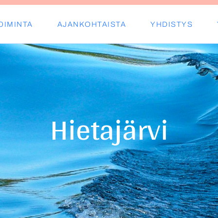
OIMINTA
AJANKOHTAISTA
YHDISTYS
s ry
Hietajärvi