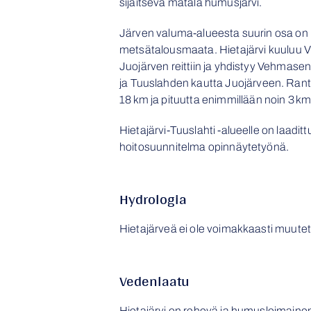
sijaitseva matala humusjärvi.
Järven v
aluma-alueesta suurin osa on 
metsätalousmaata.
Hietajärv
i
kuuluu 
Juojärven reittiin ja yhdistyy Vehmas
ja
Tuuslahden
kautta Juojärveen. Ranta
18
km ja pituutta enimmillään noin 3
km
Hietajärvi-Tuuslahti -alueelle on laadi
hoitosuunnitelma opinnäytetyönä.
Hydrologia
Hietajärveä ei ole voimakkaasti muutet
Vedenlaatu
Hietajärvi on rehevä ja humusleimainen j