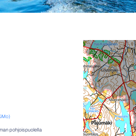
KiMo)
man pohjoispuolella