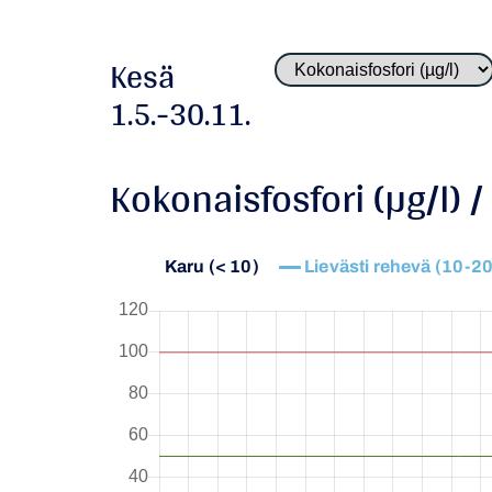
Kesä
1.5.-30.11.
Kokonaisfosfori (µg/l) /
Karu (< 10)
Lievästi rehevä (10-20