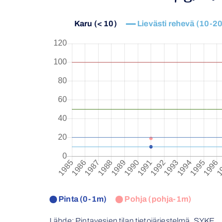
Karu (< 10)
Lievästi rehevä (10-20
Pinta (0-1m)
Pohja (pohja-1m)
Lähde: Pintavesien tilan tietojärjestelmä, SYKE