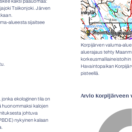
laskee kaksi pääuomaa:
ajoki Tsiikonjoki. Järven
kkaan.
uma-alueesta sijaitsee
Korpijärven valuma-alue 
aluerajaus tehty Maanmi
korkeusmalliaineistoihin 
tu.
Havaintopaikan Korpijärvi
pisteellä.
Arvio Korpijärveen 
, jonka ekologinen tila on
yvää huonommaksi kalojen
mituksesta johtuva
 (PBDE) nykyinen kalaan
a.