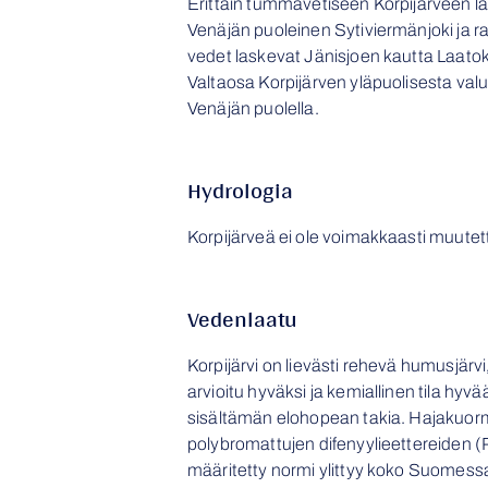
Erittäin tummavetiseen Korpijärveen 
Venäjän puoleinen Sytiviermänjoki ja raj
vedet laskevat Jänisjoen kautta Laato
Valtaosa Korpijärven yläpuolisesta val
Venäjän puolella.
Hydrologia
Korpijärveä ei ole voimakkaasti muutet
Vedenlaatu
Korpijärvi on lievästi rehevä humusjärvi
arvioitu hyväksi ja kemiallinen tila h
sisältämän elohopean takia. Hajakuor
polybromattujen difenyylieettereiden
määritetty normi ylittyy koko Suomess