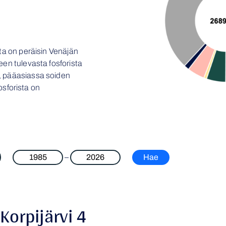
sta on peräisin Venäjän
een tulevasta fosforista
, pääasiassa soiden
fosforista on
–
 Korpijärvi 4