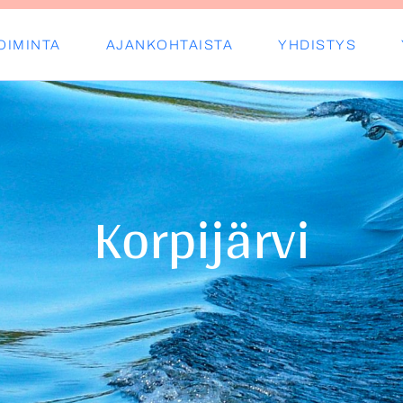
OIMINTA
AJANKOHTAISTA
YHDISTYS
s ry
Korpijärvi