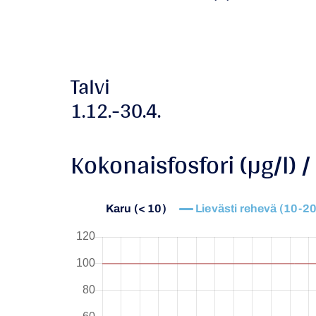
Talvi
1.12.-30.4.
Kokonaisfosfori (µg/l) /
Karu (< 10)
Lievästi rehevä (10-20