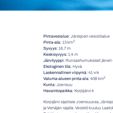
Pintavesialue:
Jänisjoen vesistöalue
2
Pinta-ala:
13 km
Syvyys:
16,7 m
Keskisyvyys:
1,4 m
Järvityyppi:
Runsashumuksiset järvet 
Ekologinen tila:
Hyvä
Laskennallinen viipymä:
41 vrk
2
Valuma-alueen pinta-ala:
408 km
Kunta:
Joensuu
Havaintopaikka:
Korpijärvi 4
Korpijärvi sijaitsee Joensuussa, Jäni
ja Venäjän rajalla. Vesistö kuuluu Laa