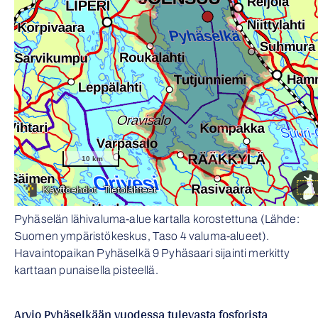
Pyhäselän lähivaluma-alue kartalla korostettuna (Lähde:
Suomen ympäristökeskus, Taso 4 valuma-alueet).
Havaintopaikan Pyhäselkä 9 Pyhäsaari sijainti merkitty
karttaan punaisella pisteellä.
Arvio Pyhäselkään vuodessa tulevasta fosforista