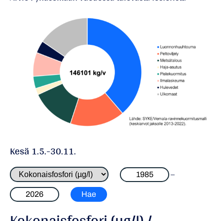
Kesä 1.5.-30.11.
–
Kokonaisfosfori (µg/l) /