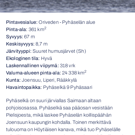
Pintavesialue:
Oriveden - Pyhäselän alue
2
Pinta-ala:
361 km
Syvyys:
67 m
Keskisyvyys:
8,7 m
Järvityyppi:
Suuret humusjärvet (Sh)
Ekologinen tila:
Hyvä
Laskennallinen viipymä:
318 vrk
2
Valuma-alueen pinta-ala:
24 338 km
Kunta:
Joensuu, Liperi, Rääkkylä
Havaintopaikka:
Pyhäselkä 9 Pyhäsaari
Pyhäselkä on suuri järviallas Saimaan altaan
pohjoisosassa. Pyhäselkä saa pääosan vesistään
Pielisjoesta, mikä laskee Pyhäselän koillispäähän
Joensuun kaupungin kohdalla. Toinen merkittävä
tulouoma on Höytiäisen kanava, mikä tuo Pyhäselälle