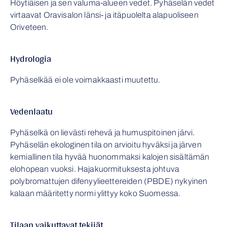
Höytiäisen ja sen valuma-alueen vedet. Pyhäselän vedet
virtaavat Oravisalon länsi- ja itäpuolelta alapuoliseen
Oriveteen.
Hydrologia
Pyhäselkää ei ole voimakkaasti muutettu.
Vedenlaatu
Pyhäselkä on lievästi rehevä ja humuspitoinen järvi.
Pyhäselän ekologinen tila on arvioitu hyväksi ja järven
kemiallinen tila hyvää huonommaksi kalojen sisältämän
elohopean vuoksi. Hajakuormituksesta johtuva
polybromattujen difenyylieettereiden (PBDE) nykyinen
kalaan määritetty normi ylittyy koko Suomessa.
Tilaan vaikuttavat tekijät