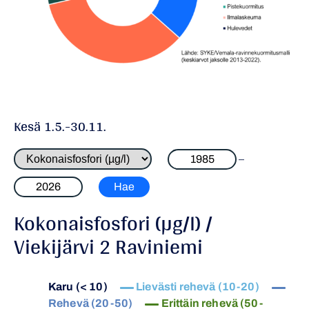
Kesä 1.5.-30.11.
–
Kokonaisfosfori (µg/l) /
Viekijärvi 2 Raviniemi
Karu (< 10)
Lievästi rehevä (10-20)
Rehevä (20-50)
Erittäin rehevä (50-