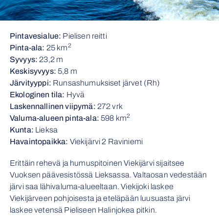
Pintavesialue:
Pielisen reitti
2
Pinta-ala:
25 km
Syvyys:
23,2 m
Keskisyvyys:
5,8 m
Järvityyppi:
Runsashumuksiset järvet (Rh)
Ekologinen tila:
Hyvä
Laskennallinen viipymä:
272 vrk
2
Valuma-alueen pinta-ala:
598 km
Kunta:
Lieksa
Havaintopaikka:
Viekijärvi 2 Raviniemi
Erittäin rehevä ja humuspitoinen Viekijärvi sijaitsee
Vuoksen päävesistössä Lieksassa. Valtaosan vedestään
järvi saa lähivaluma-alueeltaan. Viekijoki laskee
Viekijärveen pohjoisesta ja eteläpään luusuasta järvi
laskee vetensä Pieliseen Halinjokea pitkin.