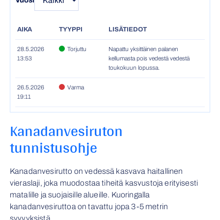
Vuosi
AIKA
TYYPPI
LISÄTIEDOT
28.5.2026
Torjuttu
Napattu yksittäinen palanen
13:53
kellumasta pois vedestä vedestä
toukokuun lopussa.
26.5.2026
Varma
19:11
Kanadanvesiruton
tunnistusohje
Kanadanvesirutto on vedessä kasvava haitallinen
vieraslaji, joka muodostaa tiheitä kasvustoja erityisesti
matalille ja suojaisille alueille. Kuoringalla
kanadanvesiruttoa on tavattu jopa 3-5 metrin
syvyyksistä.