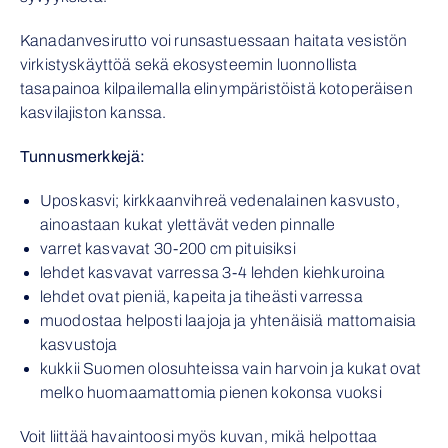
Kanadanvesirutto voi runsastuessaan haitata vesistön
virkistyskäyttöä sekä ekosysteemin luonnollista
tasapainoa kilpailemalla elinympäristöistä kotoperäisen
kasvilajiston kanssa.
Tunnusmerkkejä:
Uposkasvi; kirkkaanvihreä vedenalainen kasvusto,
ainoastaan kukat ylettävät veden pinnalle
varret kasvavat 30-200 cm pituisiksi
lehdet kasvavat varressa 3-4 lehden kiehkuroina
lehdet ovat pieniä, kapeita ja tiheästi varressa
muodostaa helposti laajoja ja yhtenäisiä mattomaisia
kasvustoja
kukkii Suomen olosuhteissa vain harvoin ja kukat ovat
melko huomaamattomia pienen kokonsa vuoksi
Voit liittää havaintoosi myös kuvan, mikä helpottaa