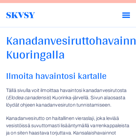
Hyppää
sisältöön
Savo-Karjalan Vesiensuojeluyhdistys ry
Kanadanvesiruttohavainn
Kuoringalla
Ilmoita havaintosi kartalle
Tällä sivulla voit ilmoittaa havaintosi kanadanvesirutosta
(
Elodea canadensis
) Kuorinka-järvellä. Sivun alaosasta
löydät ohjeen kanadanvesiruton tunnistamiseen.
Kanadanvesirutto on haitallinen vieraslaji, joka leviää
vesistöissä suvuttomasti lisääntymällä varrenkappaleista
ja on siten haastava torjuttava. Kansalaishavainnot