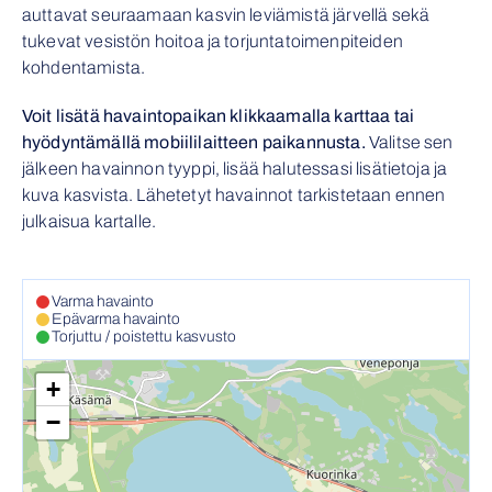
auttavat seuraamaan kasvin leviämistä järvellä sekä
tukevat vesistön hoitoa ja torjuntatoimenpiteiden
kohdentamista.
Voit lisätä havaintopaikan klikkaamalla karttaa tai
hyödyntämällä mobiililaitteen paikannusta.
Valitse sen
jälkeen havainnon tyyppi, lisää halutessasi lisätietoja ja
kuva kasvista. Lähetetyt havainnot tarkistetaan ennen
julkaisua kartalle.
Varma havainto
Epävarma havainto
Torjuttu / poistettu kasvusto
+
−