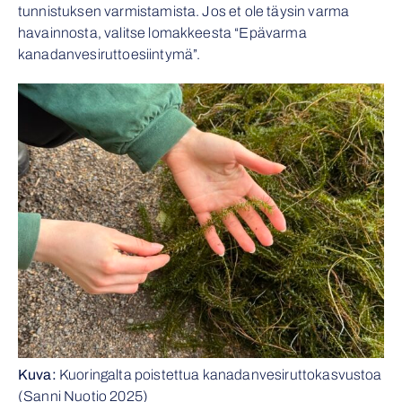
tunnistuksen varmistamista. Jos et ole täysin varma
havainnosta, valitse lomakkeesta “Epävarma
kanadanvesiruttoesiintymä”.
Kuva:
Kuoringalta poistettua kanadanvesiruttokasvustoa
(Sanni Nuotio 2025)