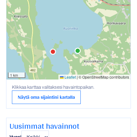
1 km
Leaflet
|
© OpenStreetMap contributors
Klikkaa karttaa valitaksesi havaintopaikan.
Näytä oma sijaintini kartalla
Uusimmat havainnot