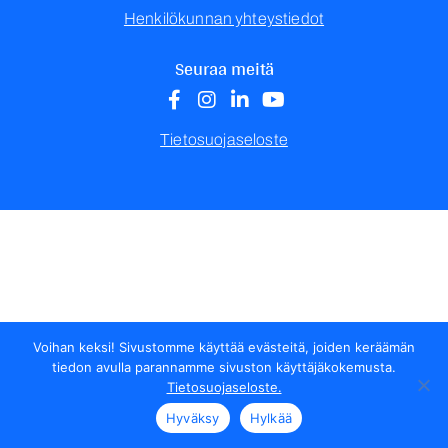
Henkilökunnan yhteystiedot
Seuraa meitä
Tietosuojaseloste
Voihan keksi! Sivustomme käyttää evästeitä, joiden keräämän
tiedon avulla parannamme sivuston käyttäjäkokemusta.
Tietosuojaseloste.
Hyväksy
Hylkää