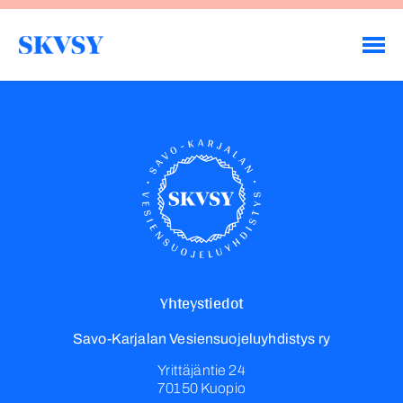
Hyppää
sisältöön
Savo-Karjalan Vesiensuojeluyhdistys ry
Yhteystiedot
Savo-Karjalan Vesiensuojeluyhdistys ry
Yrittäjäntie 24
70150 Kuopio