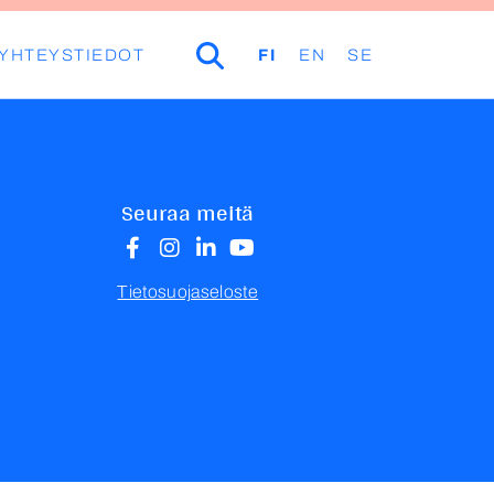
YHTEYSTIEDOT
HAKU
FI
EN
SE
Seuraa meitä
Tietosuojaseloste