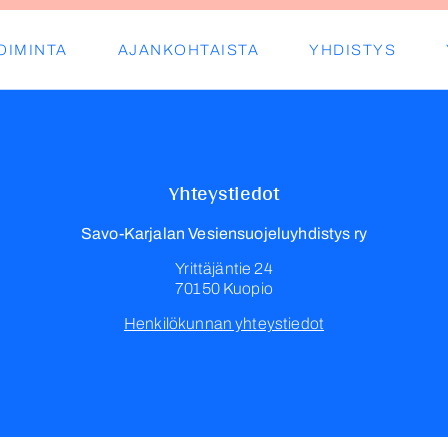
OIMINTA
AJANKOHTAISTA
YHDISTYS
s ry
Yhteystiedot
Savo-Karjalan Vesiensuojeluyhdistys ry
Yrittäjäntie 24
70150 Kuopio
Henkilökunnan yhteystiedot