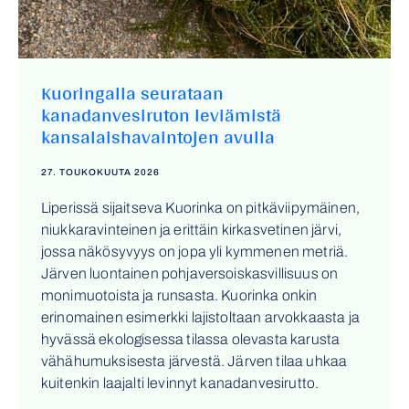
Kuoringalla seurataan
kanadanvesiruton leviämistä
kansalaishavaintojen avulla
27. TOUKOKUUTA 2026
Liperissä sijaitseva Kuorinka on pitkäviipymäinen,
niukkaravinteinen ja erittäin kirkasvetinen järvi,
jossa näkösyvyys on jopa yli kymmenen metriä.
Järven luontainen pohjaversoiskasvillisuus on
monimuotoista ja runsasta. Kuorinka onkin
erinomainen esimerkki lajistoltaan arvokkaasta ja
hyvässä ekologisessa tilassa olevasta karusta
vähähumuksisesta järvestä. Järven tilaa uhkaa
kuitenkin laajalti levinnyt kanadanvesirutto.