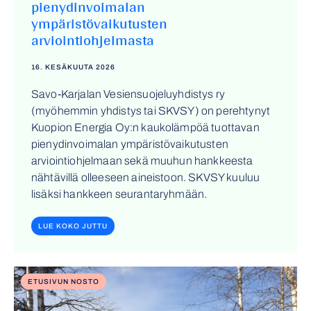
pienydinvoimalan
ympäristövaikutusten
arviointiohjelmasta
16. KESÄKUUTA 2026
Savo-Karjalan Vesiensuojeluyhdistys ry
(myöhemmin yhdistys tai SKVSY) on perehtynyt
Kuopion Energia Oy:n kaukolämpöä tuottavan
pienydinvoimalan ympäristövaikutusten
arviointiohjelmaan sekä muuhun hankkeesta
nähtävillä olleeseen aineistoon. SKVSY kuuluu
lisäksi hankkeen seurantaryhmään.
LUE KOKO JUTTU
ETUSIVUN NOSTO