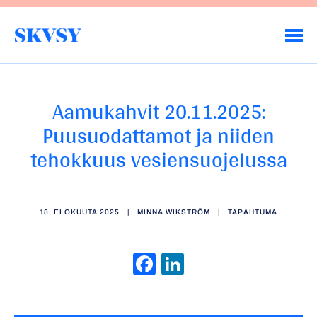
Hyppää
sisältöön
Savo-Karjalan Vesiensuojeluyhdistys ry
Aamukahvit 20.11.2025:
Puusuodattamot ja niiden
tehokkuus vesiensuojelussa
18. ELOKUUTA 2025
|
MINNA WIKSTRÖM
|
TAPAHTUMA
Facebook
LinkedIn