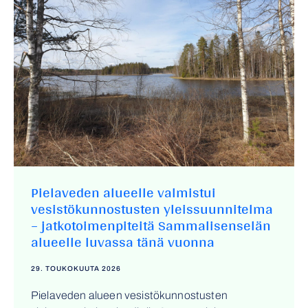
Pielaveden alueelle valmistui
vesistökunnostusten yleissuunnitelma
– jatkotoimenpiteitä Sammalisenselän
alueelle luvassa tänä vuonna
29. TOUKOKUUTA 2026
Pielaveden alueen vesistökunnostusten