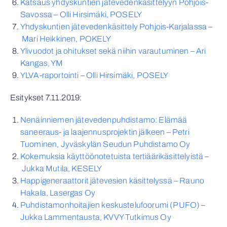
Katsaus yhdyskuntien jätevedenkäsittelyyn Pohjois-
Savossa – Olli Hirsimäki, POSELY
Yhdyskuntien jätevedenkäsittely Pohjois-Karjalassa –
Mari Heikkinen, POKELY
Ylivuodot ja ohitukset sekä niihin varautuminen – Ari
Kangas, YM
YLVA-raportointi – Olli Hirsimäki, POSELY
Esitykset 7.11.2019:
Nenäinniemen jätevedenpuhdistamo: Elämää
saneeraus- ja laajennusprojektin jälkeen – Petri
Tuominen, Jyväskylän Seudun Puhdistamo Oy
Kokemuksia käyttöönotetuista tertiäärikäsittelyistä –
Jukka Mutila, KESELY
Happigeneraattorit jätevesien käsittelyssä – Rauno
Hakala, Lasergas Oy
Puhdistamonhoitajien keskustelufoorumi (PUFO) –
Jukka Lammentausta, KVVY Tutkimus Oy