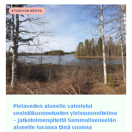
ETUSIVUN NOSTO
Pielaveden alueelle valmistui
vesistökunnostusten yleissuunnitelma
– jatkotoimenpiteitä Sammalisenselän
alueelle luvassa tänä vuonna