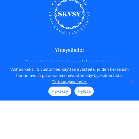
Yhteystiedot
Savo-Karjalan Vesiensuojeluyhdistys ry
Voihan keksi! Sivustomme käyttää evästeitä, joiden keräämän
Yrittäjäntie 24
tiedon avulla parannamme sivuston käyttäjäkokemusta.
70150 Kuopio
Tietosuojaseloste.
Henkilökunnan yhteystiedot
Hyväksy
Hylkää
Seuraa meitä
Tietosuojaseloste