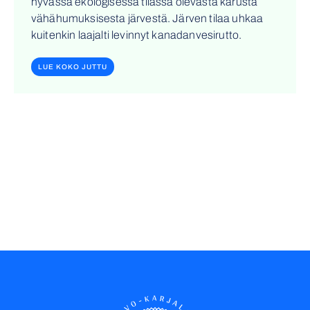
hyvässä ekologisessa tilassa olevasta karusta
vähähumuksisesta järvestä. Järven tilaa uhkaa
kuitenkin laajalti levinnyt kanadanvesirutto.
LUE KOKO JUTTU