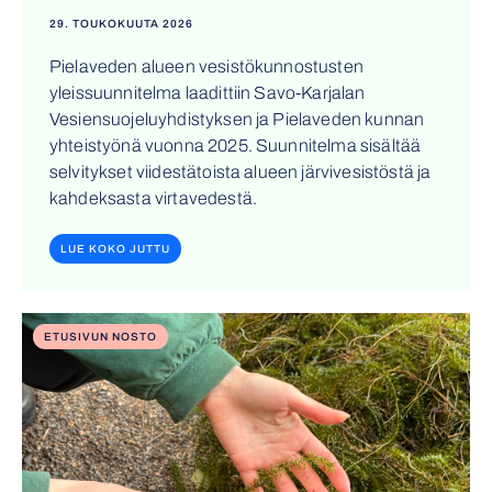
29. TOUKOKUUTA 2026
Pielaveden alueen vesistökunnostusten
yleissuunnitelma laadittiin Savo-Karjalan
Vesiensuojeluyhdistyksen ja Pielaveden kunnan
yhteistyönä vuonna 2025. Suunnitelma sisältää
selvitykset viidestätoista alueen järvivesistöstä ja
kahdeksasta virtavedestä.
LUE KOKO JUTTU
ETUSIVUN NOSTO