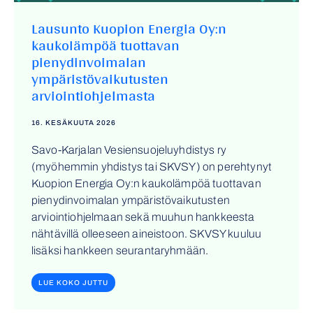
Lausunto Kuopion Energia Oy:n
kaukolämpöä tuottavan
pienydinvoimalan
ympäristövaikutusten
arviointiohjelmasta
16. KESÄKUUTA 2026
Savo-Karjalan Vesiensuojeluyhdistys ry
(myöhemmin yhdistys tai SKVSY) on perehtynyt
Kuopion Energia Oy:n kaukolämpöä tuottavan
pienydinvoimalan ympäristövaikutusten
arviointiohjelmaan sekä muuhun hankkeesta
nähtävillä olleeseen aineistoon. SKVSY kuuluu
lisäksi hankkeen seurantaryhmään.
LUE KOKO JUTTU