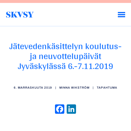
Hyppää
sisältöön
Savo-Karjalan Vesiensuojeluyhdistys ry
Jätevedenkäsittelyn koulutus-
ja neuvottelupäivät
Jyväskylässä 6.-7.11.2019
6. MARRASKUUTA 2019
|
MINNA WIKSTRÖM
|
TAPAHTUMA
Facebook
LinkedIn