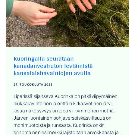
Kuoringalla seurataan
kanadanvesiruton leviämistä
kansalaishavaintojen avulla
27. TOUKOKUUTA 2026
Liperissä sijaitseva Kuorinka on pitkäviipymäinen,
niukkaravinteinen ja erittäin kirkasvetinen järvi,
jossa näkösyvyys on jopa yli kymmenen metriä.
Järven luontainen pohjaversoiskasvillisuus on
monimuotoista ja runsasta. Kuorinka onkin
erinomainen esimerkki lajistoltaan arvokkaasta ja