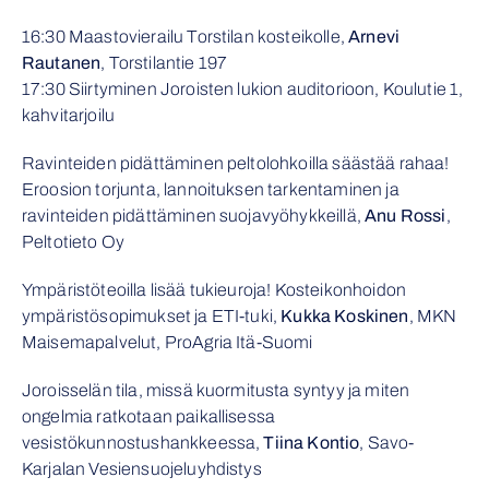
16:30 Maastovierailu Torstilan kosteikolle,
Arnevi
Rautanen
, Torstilantie 197
17:30 Siirtyminen
Joroisten lukion auditorioon, Koulutie 1
,
kahvitarjoilu
Ravinteiden pidättäminen peltolohkoilla säästää rahaa!
Eroosion torjunta, lannoituksen tarkentaminen ja
ravinteiden pidättäminen suojavyöhykkeillä,
Anu Rossi
,
Peltotieto Oy
Ympäristöteoilla lisää tukieuroja! Kosteikonhoidon
ympäristösopimukset ja ETI-tuki,
Kukka Koskinen
, MKN
Maisemapalvelut, ProAgria Itä-Suomi
Joroisselän tila, missä kuormitusta syntyy ja miten
ongelmia ratkotaan paikallisessa
vesistökunnostushankkeessa,
Tiina Kontio
, Savo-
Karjalan Vesiensuojeluyhdistys