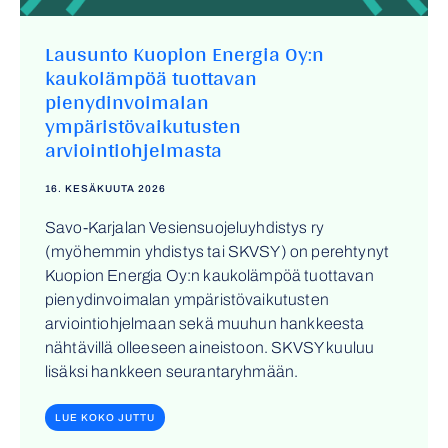
Lausunto Kuopion Energia Oy:n
kaukolämpöä tuottavan
pienydinvoimalan
ympäristövaikutusten
arviointiohjelmasta
16. KESÄKUUTA 2026
Savo-Karjalan Vesiensuojeluyhdistys ry
(myöhemmin yhdistys tai SKVSY) on perehtynyt
Kuopion Energia Oy:n kaukolämpöä tuottavan
pienydinvoimalan ympäristövaikutusten
arviointiohjelmaan sekä muuhun hankkeesta
nähtävillä olleeseen aineistoon. SKVSY kuuluu
lisäksi hankkeen seurantaryhmään.
LUE KOKO JUTTU