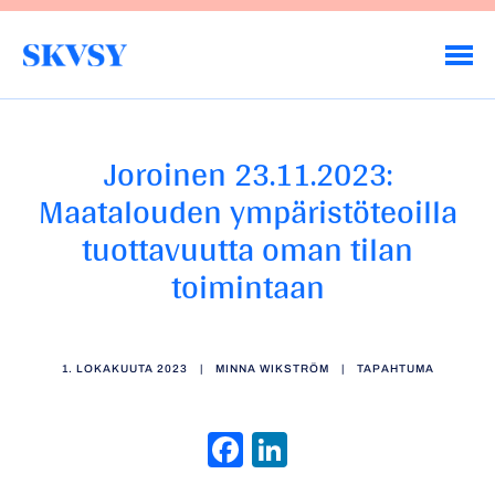
Hyppää
sisältöön
Savo-Karjalan Vesiensuojeluyhdistys ry
Joroinen 23.11.2023:
Maatalouden ympäristöteoilla
tuottavuutta oman tilan
toimintaan
1. LOKAKUUTA 2023
|
MINNA WIKSTRÖM
|
TAPAHTUMA
Facebook
LinkedIn