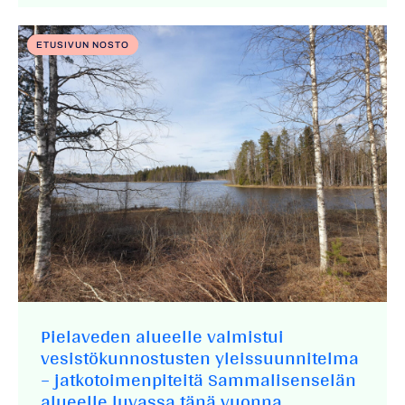
ETUSIVUN NOSTO
Pielaveden alueelle valmistui
vesistökunnostusten yleissuunnitelma
– jatkotoimenpiteitä Sammalisenselän
alueelle luvassa tänä vuonna