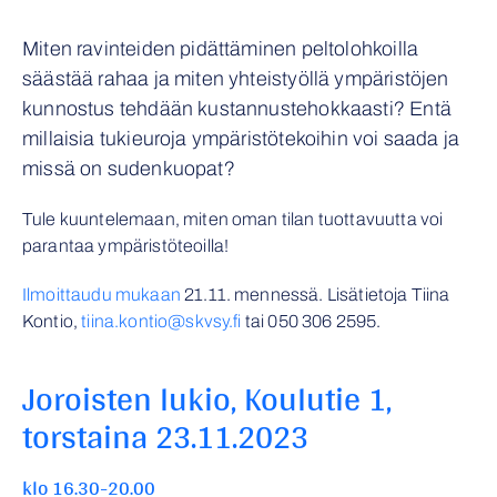
Miten ravinteiden pidättäminen peltolohkoilla
säästää rahaa ja miten yhteistyöllä ympäristöjen
kunnostus tehdään kustannustehokkaasti? Entä
millaisia tukieuroja ympäristötekoihin voi saada ja
missä on sudenkuopat?
Tule kuuntelemaan, miten oman tilan tuottavuutta voi
parantaa ympäristöteoilla!
Ilmoittaudu mukaan
21.11. mennessä. Lisätietoja Tiina
Kontio,
tiina.kontio@skvsy.fi
tai
050 306 2595
.
Joroisten lukio, Koulutie 1,
torstaina 23.11.2023
klo 16.30-20.00