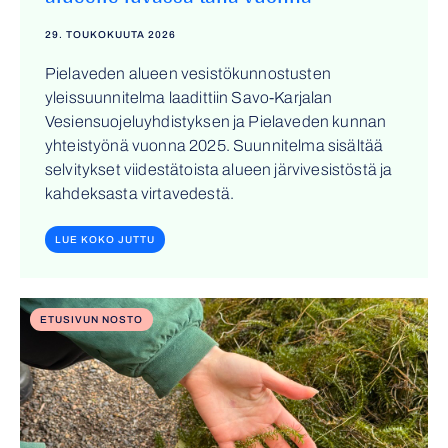
29. TOUKOKUUTA 2026
Pielaveden alueen vesistökunnostusten
yleissuunnitelma laadittiin Savo-Karjalan
Vesiensuojeluyhdistyksen ja Pielaveden kunnan
yhteistyönä vuonna 2025. Suunnitelma sisältää
selvitykset viidestätoista alueen järvivesistöstä ja
kahdeksasta virtavedestä.
LUE KOKO JUTTU
ETUSIVUN NOSTO