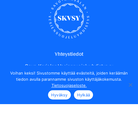
Yhteystiedot
Savo-Karjalan Vesiensuojeluyhdistys ry
Voihan keksi! Sivustomme käyttää evästeitä, joiden keräämän
Yrittäjäntie 24
tiedon avulla parannamme sivuston käyttäjäkokemusta.
70150 Kuopio
Tietosuojaseloste.
Henkilökunnan yhteystiedot
Hyväksy
Hylkää
Seuraa meitä
Tietosuojaseloste