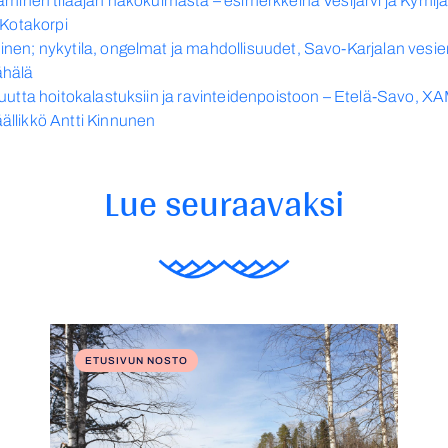
täminen tilaajan näkökulmasta – esimerkkeinä Vesijärvi ja Kymij
 Kotakorpi
nen; nykytila, ongelmat ja mahdollisuudet, Savo-Karjalan vesie
ähälä
uvuutta hoitokalastuksiin ja ravinteidenpoistoon – Etelä-Savo
ällikkö Antti Kinnunen
Lue seuraavaksi
ETUSIVUN NOSTO