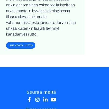
onkin erinomainen esimerkki lajistoltaan
arvokkaasta ja hyvässä ekologisessa
tilassa olevasta karusta
vähähumuksisesta järvestä. Järven tilaa
uhkaa kuitenkin laajalti levinnyt
kanadanvesirutto.
LUE KOKO JUTTU
Seuraa meitä