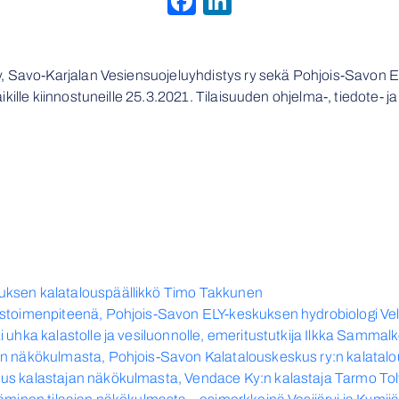
Facebook
LinkedIn
, Savo-Karjalan Vesiensuojeluyhdistys ry sekä Pohjois-Savon EL
ikille kiinnostuneille 25.3.2021. Tilaisuuden ohjelma-, tiedote- ja e
uksen kalatalouspäällikkö Timo Takkunen
stoimenpiteenä, Pohjois-Savon ELY-keskuksen hydrobiologi Veli-
 uhka kalastolle ja vesiluonnolle, emeritustutkija Ilkka Sammalk
en näkökulmasta, Pohjois-Savon Kalatalouskeskus ry:n kalata
us kalastajan näkökulmasta, Vendace Ky:n kalastaja Tarmo To