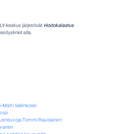
Y-keskus järjestivät
Hoitokalastus
sityslinkit alla.
Matti Vallinkoski
orpi
lousneuvoja Tommi Rautiainen
lvanen