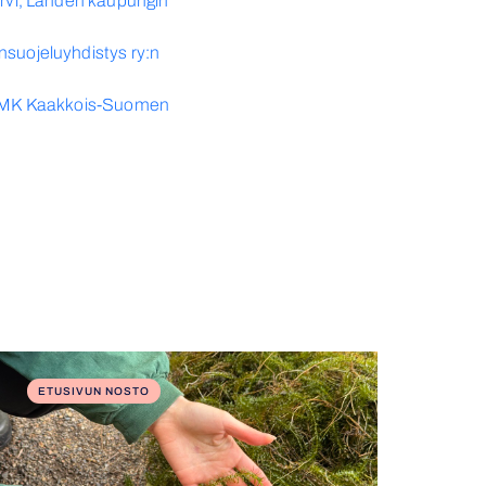
ärvi, Lahden kaupungin
nsuojeluyhdistys ry:n
, XAMK Kaakkois-Suomen
ETUSIVUN NOSTO