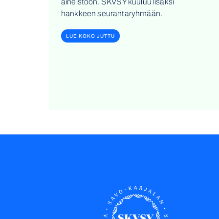
aineistoon. SKVSY kuuluu lisäksi
hankkeen seurantaryhmään.
LUE KOKO JUTTU