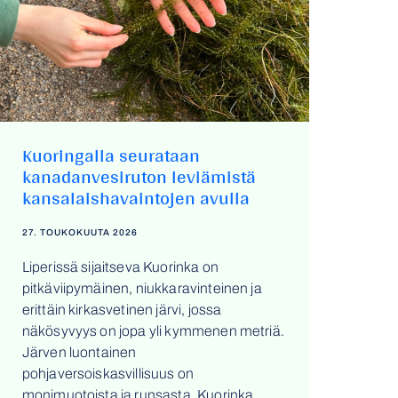
Kuoringalla seurataan
kanadanvesiruton leviämistä
kansalaishavaintojen avulla
27. TOUKOKUUTA 2026
Liperissä sijaitseva Kuorinka on
pitkäviipymäinen, niukkaravinteinen ja
erittäin kirkasvetinen järvi, jossa
näkösyvyys on jopa yli kymmenen metriä.
Järven luontainen
pohjaversoiskasvillisuus on
monimuotoista ja runsasta. Kuorinka