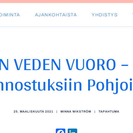
OIMINTA
AJANKOHTAISTA
YHDISTYS
s ry
N VEDEN VUORO –
nnostuksiin Pohjo
25. MAALISKUUTA 2021
|
MINNA WIKSTRÖM
|
TAPAHTUMA