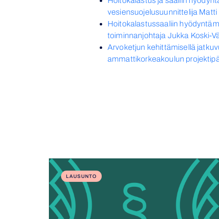
Hoitokalastus ja saaliin hyödyn
vesiensuojelusuunnittelija Matti
Hoitokalastussaaliin hyödyntämi
toiminnanjohtaja Jukka Koski-V
Arvoketjun kehittämisellä jatk
ammattikorkeakoulun projektipä
LAUSUNTO