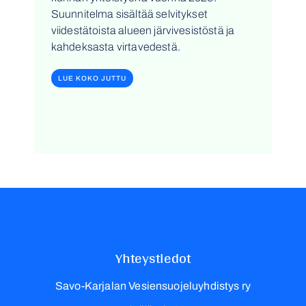
Suunnitelma sisältää selvitykset
viidestätoista alueen järvivesistöstä ja
kahdeksasta virtavedestä.
LUE KOKO JUTTU
Yhteystiedot
Savo-Karjalan Vesiensuojeluyhdistys ry