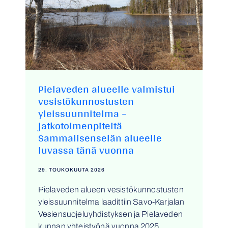
Pielaveden alueelle valmistui
vesistökunnostusten
yleissuunnitelma –
jatkotoimenpiteitä
Sammalisenselän alueelle
luvassa tänä vuonna
29. TOUKOKUUTA 2026
Pielaveden alueen vesistökunnostusten
yleissuunnitelma laadittiin Savo-Karjalan
Vesiensuojeluyhdistyksen ja Pielaveden
kunnan yhteistyönä vuonna 2025.