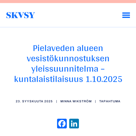
Hyppää
sisältöön
Savo-Karjalan Vesiensuojeluyhdistys ry
Pielaveden alueen
vesistökunnostuksen
yleissuunnitelma –
kuntalaistilaisuus 1.10.2025
23. SYYSKUUTA 2025
|
MINNA WIKSTRÖM
|
TAPAHTUMA
Facebook
LinkedIn