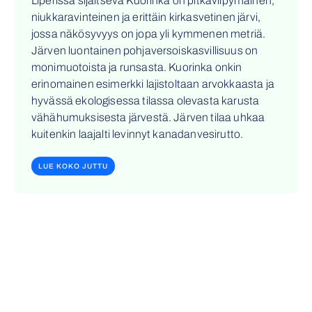
Liperissä sijaitseva Kuorinka on pitkäviipymäinen,
niukkaravinteinen ja erittäin kirkasvetinen järvi,
jossa näkösyvyys on jopa yli kymmenen metriä.
Järven luontainen pohjaversoiskasvillisuus on
monimuotoista ja runsasta. Kuorinka onkin
erinomainen esimerkki lajistoltaan arvokkaasta ja
hyvässä ekologisessa tilassa olevasta karusta
vähähumuksisesta järvestä. Järven tilaa uhkaa
kuitenkin laajalti levinnyt kanadanvesirutto.
LUE KOKO JUTTU