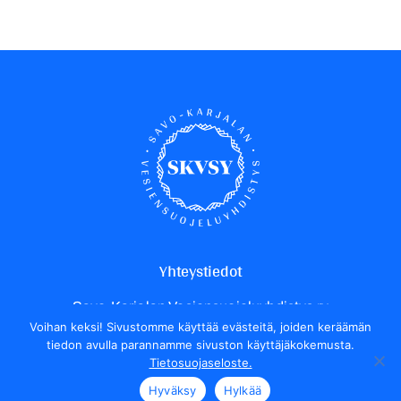
Yhteystiedot
Savo-Karjalan Vesiensuojeluyhdistys ry
Voihan keksi! Sivustomme käyttää evästeitä, joiden keräämän
Yrittäjäntie 24
tiedon avulla parannamme sivuston käyttäjäkokemusta.
70150 Kuopio
Tietosuojaseloste.
Henkilökunnan yhteystiedot
Hyväksy
Hylkää