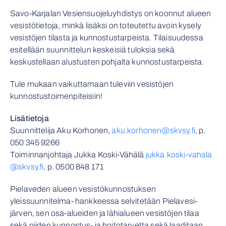
Savo-Karjalan Vesiensuojeluyhdistys on koonnut alueen
vesistötietoja, minkä lisäksi on toteutettu avoin kysely
vesistöjen tilasta ja kunnostustarpeista. Tilaisuudessa
esitellään suunnittelun keskeisiä tuloksia sekä
keskustellaan alustusten pohjalta kunnostustarpeista.
Tule mukaan vaikuttamaan tuleviin vesistöjen
kunnostustoimenpiteisiin!
Lisätietoja
Suunnittelija Aku Korhonen,
aku.korhonen@skvsy.fi
, p.
050 345 9266
Toiminnanjohtaja Jukka Koski-Vähälä
jukka.koski-vahala
@skvsy.fi
, p. 0500 848 171
Pielaveden alueen vesistökunnostuksen
yleissuunnitelma- hankkeessa selvitetään Pielavesi-
järven, sen osa-alueiden ja lähialueen vesistöjen tilaa
sekä niiden kunnostus- ja hoitotarvetta sekä laaditaan