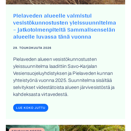
Pielaveden alueelle valmistui
vesistökunnostusten yleissuunnitelma
– jatkotoimenpiteitä Sammalisenselän
alueelle luvassa tänä vuonna
29. TOUKOKUUTA 2026
Pielaveden alueen vesistökunnostusten
yleissuunnitelma laadittiin Savo-Karjalan
Vesiensuojeluyhdistyksen ja Pielaveden kunnan
yhteistyönä vuonna 2025. Suunnitelma sisältää
selvitykset viidestätoista alueen järvivesistöstä ja
kahdeksasta virtavedestä.
LUE KOKO JUTTU