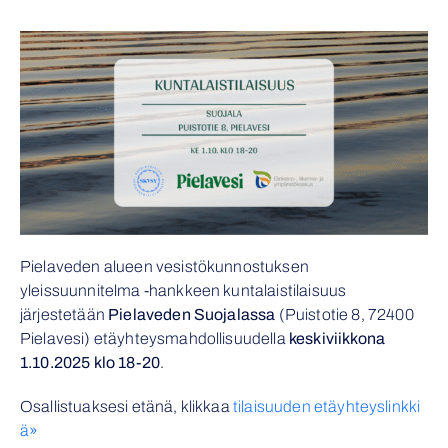
Pielaveden alueen vesistökunnostuksen
yleissuunnitelma -hankkeen kuntalaistilaisuus
järjestetään
Pielaveden Suojalassa
(Puistotie 8, 72400
Pielavesi) etäyhteysmahdollisuudella
keskiviikkona
1.10.2025 klo 18-20
.
Osallistuaksesi etänä, klikkaa
tilaisuuden etäyhteyslinkki
ä»