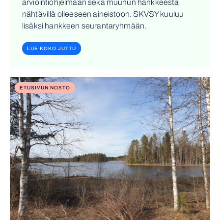
arviointiohjelmaan sekä muuhun hankkeesta
nähtävillä olleeseen aineistoon. SKVSY kuuluu
lisäksi hankkeen seurantaryhmään.
LUE KOKO JUTTU
ETUSIVUN NOSTO