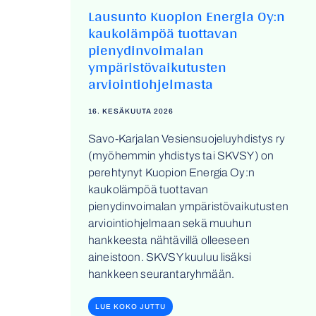
Lausunto Kuopion Energia Oy:n
kaukolämpöä tuottavan
pienydinvoimalan
ympäristövaikutusten
arviointiohjelmasta
16. KESÄKUUTA 2026
Savo-Karjalan Vesiensuojeluyhdistys ry
(myöhemmin yhdistys tai SKVSY) on
perehtynyt Kuopion Energia Oy:n
kaukolämpöä tuottavan
pienydinvoimalan ympäristövaikutusten
arviointiohjelmaan sekä muuhun
hankkeesta nähtävillä olleeseen
aineistoon. SKVSY kuuluu lisäksi
hankkeen seurantaryhmään.
LUE KOKO JUTTU