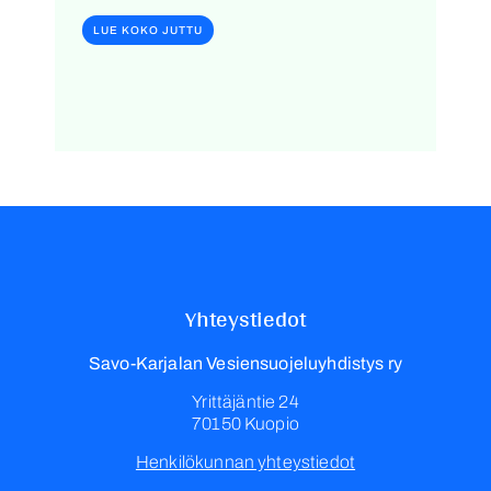
LUE KOKO JUTTU
Yhteystiedot
Savo-Karjalan Vesiensuojeluyhdistys ry
Yrittäjäntie 24
70150 Kuopio
Henkilökunnan yhteystiedot