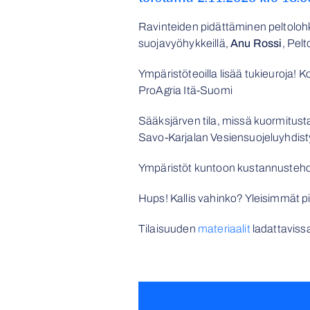
Ravinteiden pidättäminen peltolohk
suojavyöhykkeillä,
Anu Rossi
, Pel
Ympäristöteoilla lisää tukieuroja!
ProAgria Itä-Suomi
Sääksjärven tila, missä kuormitus
Savo-Karjalan Vesiensuojeluyhdist
Ympäristöt kuntoon kustannustehok
Hups! Kallis vahinko? Yleisimmät p
Tilaisuuden
materiaalit
ladattaviss