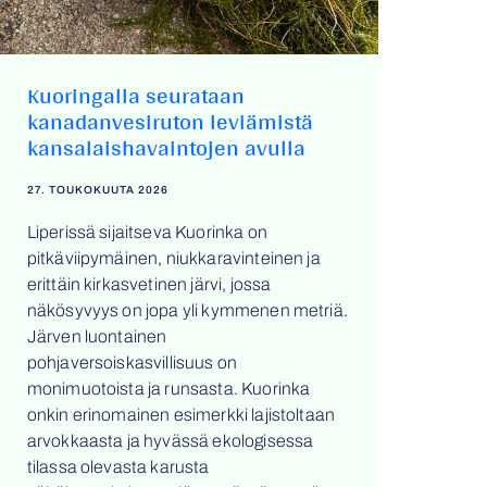
Kuoringalla seurataan
kanadanvesiruton leviämistä
kansalaishavaintojen avulla
27. TOUKOKUUTA 2026
Liperissä sijaitseva Kuorinka on
pitkäviipymäinen, niukkaravinteinen ja
erittäin kirkasvetinen järvi, jossa
näkösyvyys on jopa yli kymmenen metriä.
Järven luontainen
pohjaversoiskasvillisuus on
monimuotoista ja runsasta. Kuorinka
onkin erinomainen esimerkki lajistoltaan
arvokkaasta ja hyvässä ekologisessa
tilassa olevasta karusta