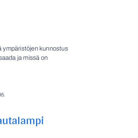
llä ympäristöjen kunnostus
 saada ja missä on
95
.
Rautalampi