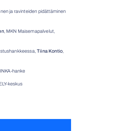
inen ja ravinteiden pidättäminen
en
, MKN Maisemapalvelut,
nnostushankkeessa,
Tiina Kontio
,
, INKA-hanke
 ELY-keskus