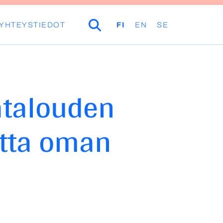
YHTEYSTIEDOT
HAKU
FI
EN
SE
atalouden
utta oman