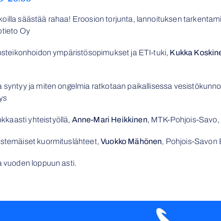
oilla säästää rahaa! Eroosion torjunta, lannoituksen tarkentam
totieto Oy
 Kosteikonhoidon ympäristösopimukset ja ETI-tuki,
Kukka Koskin
ta syntyy ja miten ongelmia ratkotaan paikallisessa vesistöku
ys
kaasti yhteistyöllä,
Anne-Mari Heikkinen
, MTK-Pohjois-Savo
istemäiset kuormituslähteet,
Vuokko Mähönen
, Pohjois-Savon
a vuoden loppuun asti.