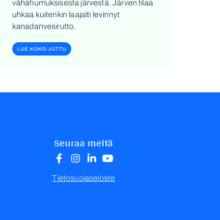
vähähumuksisesta järvestä. Järven tilaa
uhkaa kuitenkin laajalti levinnyt
kanadanvesirutto.
LUE KOKO JUTTU
Seuraa meitä
Tietosuojaseloste