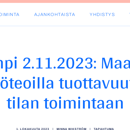
OIMINTA
AJANKOHTAISTA
YHDISTYS
s ry
pi 2.11.2023: Ma
öteoilla tuottavu
tilan toimintaan
1. LOKAKUUTA 2023
|
MINNA WIKSTRÖM
|
TAPAHTUMA