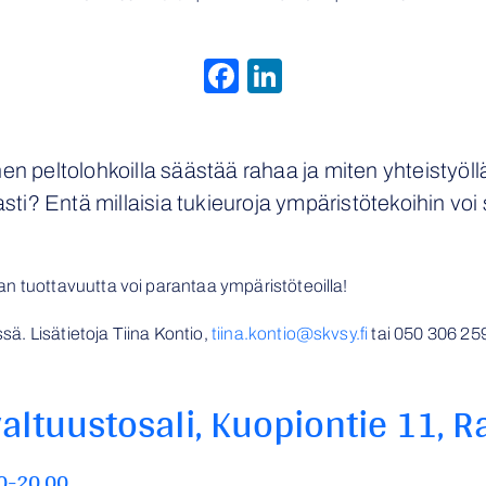
Facebook
LinkedIn
en peltolohkoilla säästää rahaa ja miten yhteistyö
i? Entä millaisia tukieuroja ympäristötekoihin voi
n tuottavuutta voi parantaa ympäristöteoilla!
ä. Lisätietoja Tiina Kontio,
tiina.kontio@skvsy.fi
tai
050 306 25
altuustosali, Kuopiontie 11, 
00-20.00