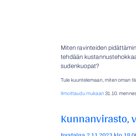
Miten ravinteiden pidättämin
tehdään kustannustehokkaast
sudenkuopat?
Tule kuuntelemaan, miten oman tila
Ilmoittaudu mukaan
31.10. menness
Kunnanvirasto, v
torstaina 2.11.2023 klo 18.