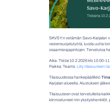
SKVSY:n vetämän Savo-Karjalan ved
vesiensuojelutyötä, luoda uutta toi
osaamisrajapintojen. Tervetuloa h
Aika: Tiistai 10.2.2026 klo 10.00-11
Paikka:
Teams.
Liity tilaisuuteen t
Tilaisuudessa hankepäällikkö
Tiin
Karjalan alueella. Alustuksen jälke
Tilaisuuteen ovat tervetulleita kaik
kiinnostuneet niin yksityishenkilöt,