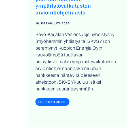
ympäristövaikutusten
arviointiohjelmasta
16. KESÄKUUTA 2026
Savo-Karjalan Vesiensuojeluyhdistys ry
(myöhemmin yhdistys tai SKVSY) on
perehtynyt Kuopion Energia Oy:n
kaukolämpöä tuottavan
pienydinvoimalan ympäristövaikutusten
arviointiohjelmaan sekä muuhun
hankkeesta nähtävillä olleeseen
aineistoon. SKVSY kuuluu lisäksi
hankkeen seurantaryhmään.
LUE KOKO JUTTU