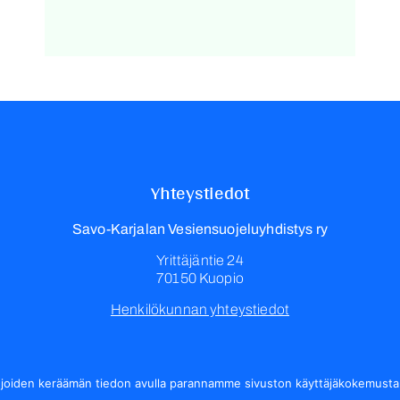
Yhteystiedot
Savo-Karjalan Vesiensuojeluyhdistys ry
Yrittäjäntie 24
70150 Kuopio
Henkilökunnan yhteystiedot
, joiden keräämän tiedon avulla parannamme sivuston käyttäjäkokemust