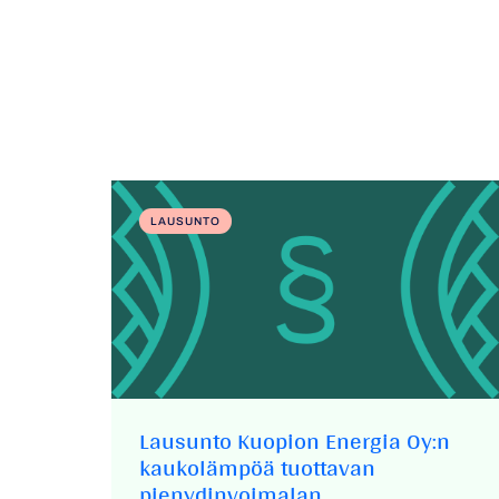
LAUSUNTO
Lausunto Kuopion Energia Oy:n
kaukolämpöä tuottavan
pienydinvoimalan