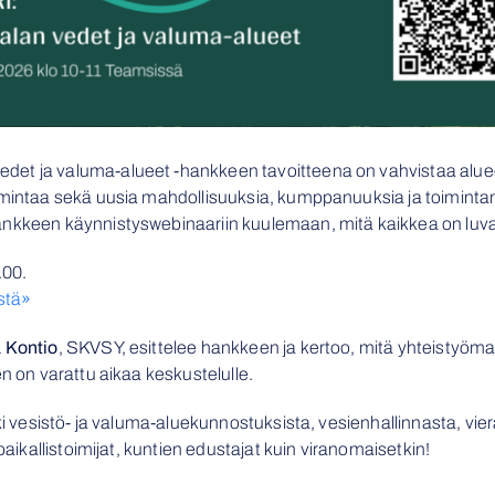
et ja valuma-alueet -hankkeen tavoitteena on vahvistaa aluee
mintaa sekä uusia mahdollisuuksia, kumppanuuksia ja toimintamall
ankkeen käynnistyswebinaariin kuulemaan, mitä kaikkea on luv
.00.
ästä»
a Kontio
, SKVSY, esittelee hankkeen ja kertoo, mitä yhteistyöm
en on varattu aikaa keskustelulle.
ki vesistö- ja valuma-aluekunnostuksista, vesienhallinnasta, vier
 paikallistoimijat, kuntien edustajat kuin viranomaisetkin!