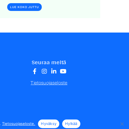
LUE KOKO JUTTU
Seuraa meitä
Tietosuojaseloste
a.
Tietosuojaseloste.
Hyväksy
Hylkää