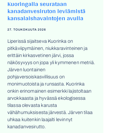
Kuoringalla seurataan
kanadanvesiruton leviämistä
kansalaishavaintojen avulla
27. TOUKOKUUTA 2026
Liperissä sijaitseva Kuorinka on
pitkäviipymäinen, niukkaravinteinen ja
erittäin kirkasvetinen järvi, jossa
näkösyvyys on jopa yli kymmenen metriä.
Järven luontainen
pohjaversoiskasvillisuus on
monimuotoista ja runsasta. Kuorinka
onkin erinomainen esimerkki lajistoltaan
arvokkaasta ja hyvässä ekologisessa
tilassa olevasta karusta
vähähumuksisesta järvestä. Järven tilaa
uhkaa kuitenkin laajalti levinnyt
kanadanvesirutto.