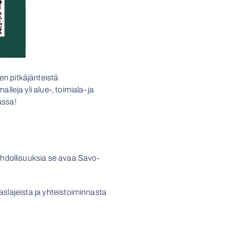
n pitkäjänteistä
eja yli alue-, toimiala- ja
assa!
ahdollisuuksia se avaa Savo-
aslajeista ja yhteistoiminnasta