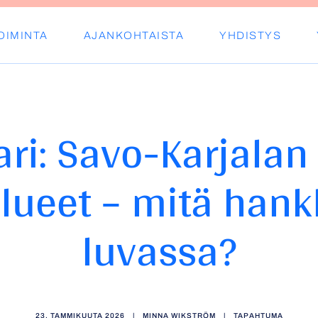
OIMINTA
AJANKOHTAISTA
YHDISTYS
s ry
ri: Savo-Karjalan 
lueet – mitä hank
luvassa?
23. TAMMIKUUTA 2026
|
MINNA WIKSTRÖM
|
TAPAHTUMA