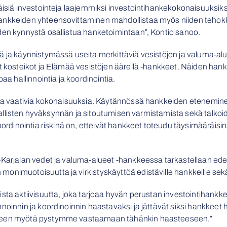
äisiä investointeja laajemmiksi investointihankekokonaisuuksiksi
ankkeiden yhteensovittaminen mahdollistaa myös niiden tehokka
den kynnystä osallistua hanketoimintaan”, Kontio sanoo.
ä ja käynnistymässä useita merkittäviä vesistöjen ja valuma-alu
t kosteikot ja Elämää vesistöjen äärellä -hankkeet. Näiden hank
aa hallinnointia ja koordinointia.
 ja vaativia kokonaisuuksia. Käytännössä hankkeiden eteneminen
aikallisten hyväksynnän ja sitoutumisen varmistamista sekä talkoi
oordinointia riskinä on, etteivät hankkeet toteudu täysimääräisin
-Karjalan vedet ja valuma-alueet -hankkeessa tarkastellaan edell
nimuotoisuutta ja virkistyskäyttöä edistäville hankkeille sekä ak
sta aktiivisuutta, joka tarjoaa hyvän perustan investointihankke
noinnin ja koordinoinnin haastavaksi ja jättävät siksi hankkeet
kkeen myötä pystymme vastaamaan tähänkin haasteeseen.”