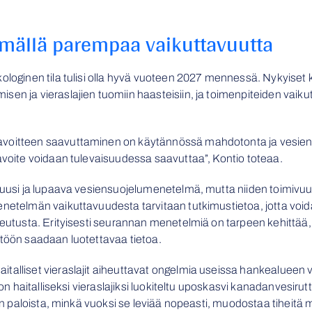
mällä parempaa vaikuttavuutta
loginen tila tulisi olla hyvä vuoteen 2027 mennessä. Nykyiset käy
en ja vieraslajien tuomiin haasteisiin, ja toimenpiteiden vaikut
avoitteen saavuttaminen on käytännössä mahdotonta ja vesiens
tavoite voidaan tulevaisuudessa saavuttaa”, Kontio toteaa.
t uusi ja lupaava vesiensuojelumenetelmä, mutta niiden toimivuu
enetelmän vaikuttavuudesta tarvitaan tutkimustietoa, jotta void
teutusta. Erityisesti seurannan menetelmiä on tarpeen kehittää, 
stöön saadaan luotettavaa tietoa.
alliset vieraslajit aiheuttavat ongelmia useissa hankealueen ve
 on haitalliseksi vieraslajiksi luokiteltu uposkasvi kanadanvesirut
rson paloista, minkä vuoksi se leviää nopeasti, muodostaa tiheit