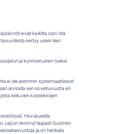
tännöt eivät kaikilta osin riitä
tavuudesta kertyy usein liian
uojelun ja kunnostusten tueksi
tta ei ole aiemmin systemaattisesti
aan arvioida sen soveltuvuutta eri
jotta kelluvien kosteikkojen
sistöissä. Yksi alueella
to. Laji on levinnyt laajasti Suomen
ä massakasvustoja ja on hankala