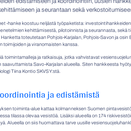
eiden edistämiseen ja koordinointiin, uusien hankkei
hittämiseen ja seurantaan sekä verkostoitumiseen
et -hanke koostuu neljästä työpaketista: investointihankkeiden
enetelmien kehittämisestä, pilotoinnista ja seurannasta, sekä t
. Hanketta toteutetaan Pohjois-Karjalan, Pohjois-Savon ja osin
en toimijoiden ja viranomaisten kanssa.
toimintamalleja ja ratkaisuja, jotka vahvistavat vesiensuojelun
n saavuttamista Savo-Karjalan alueella. Siten hankkeesta hyötyv
biologi Tiina Kontio SKVSY:stä.
oordinointia ja edistämistä
yksen toiminta-alue kattaa kolmanneksen Suomen pintavesistöist
tilassa olevaa vesistöä. Lisäksi alueella on 174 riskivesistöiks
yä. Alueella on siis huomattava tarve uusille vesiensuojeluhankk