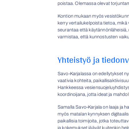
poistaa. Olemassa olevat torjuntame
Kontion mukaan myös vesistökunnost
kerry vertailukelpoista tietoa, mik
seurantaa että käytännönläheisiä, 
varmistaa, että kunnostusten vaiku
Yhteistyö ja tiedon
Savo-Karjalassa on edellytykset n
vaativia kohteita, paikallisaktiivis
Hankkeessa vesiensuojeluyhdistys
koordinoijana, jotta ideat ja mahd
Samalla Savo-Karjala on laaja ja ha
myös matalan kynnyksen digitaalisia
paikallisia toimijoita, jotka toteu
ja kokemukset jäävät kuitenkin helpo