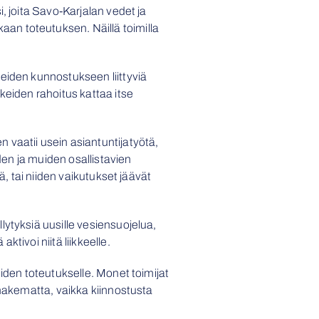
, joita Savo-Karjalan vedet ja
an toteutuksen. Näillä toimilla
eiden kunnostukseen liittyviä
keiden rahoitus kattaa itse
 vaatii usein asiantuntijatyötä,
den ja muiden osallistavien
ä, tai niiden vaikutukset jäävät
ytyksiä uusille vesiensuojelua,
tivoi niitä liikkeelle.
iden toteutukselle. Monet toimijat
 hakematta, vaikka kiinnostusta