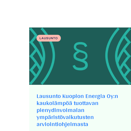
LAUSUNTO
Lausunto Kuopion Energia Oy:n
kaukolämpöä tuottavan
pienydinvoimalan
ympäristövaikutusten
arviointiohjelmasta