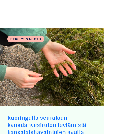
ETUSIVUN NOSTO
Kuoringalla seurataan
kanadanvesiruton leviämistä
kansalaishavaintojen avulla