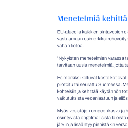
Menetelmiä kehittä
EU-alueella kaikkien pintavesien eko
vastaamaan esimerkiksi rehevöitymis
vähän tietoa.
”Nykyisten menetelmien varassa t
tarvitaan uusia menetelmiä, jotta 
Esimerkiksi kelluvat kosteikot ova
pilotoitu tai seurattu Suomessa. M
kohteisiin ja kehittää käytännön to
vaikutuksista vedenlaatuun ja eliö
Myös vesistöjen umpeenkasvu ja hait
esiintyvistä ongelmallisista lajeista
järviin ja lisääntyy pienistäkin ve