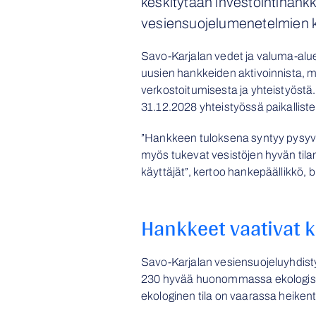
keskitytään investointihankk
vesiensuojelumenetelmien ke
Savo-Karjalan vedet ja valuma-alue
uusien hankkeiden aktivoinnista, m
verkostoitumisesta ja yhteistyöstä
31.12.2028 yhteistyössä paikallist
”Hankkeen tuloksena syntyy pysyviä 
myös tukevat vesistöjen hyvän tila
käyttäjät”, kertoo hankepäällikkö, 
Hankkeet vaativat k
Savo-Karjalan vesiensuojeluyhdist
230 hyvää huonommassa ekologisessa 
ekologinen tila on vaarassa heikent