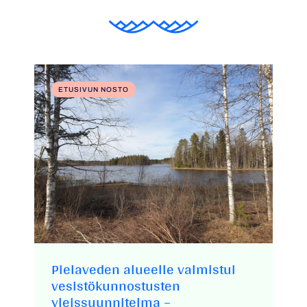
ETUSIVUN NOSTO
Pielaveden alueelle valmistui
vesistökunnostusten
yleissuunnitelma –