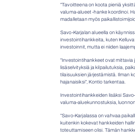
”Tavoitteena on koota pieniä yksitt
valuma-alueet -hanke koordinoi. H
madalletaan myös paikallistoimijoi
Savo-Karjalan alueella on käynniss
investointihankkeita, kuten Kelluva
investoinnit, mutta ei niiden laajemp
”Investointihankkeet ovat mittavia
lisäselvityksiä ja kilpailutuksia, p
tilaisuuksien järjestämistä. Ilman k
hajanaisiksi”, Kontio tarkentaa.
Investointihankkeiden lisäksi Savo
valuma-aluekunnostuksia, luonnon mo
”Savo-Karjalassa on vahvaa paikalli
kuitenkin kokevat hankkeiden hallin
toteuttamiseen olisi. Tämän han