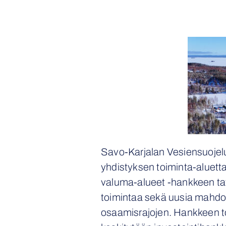
Savo-Karjalan Vesiensuojel
yhdistyksen toiminta-aluet
valuma-alueet -hankkeen tav
toimintaa sekä uusia mahdoll
osaamisrajojen. Hankkeen to