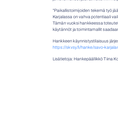
”Paikallistoimijoiden tekemä työ jä
Karjalassa on vahva potentiaali vaik
Tämän vuoksi hankkeessa toteutetaan
käytännöt ja toimintamallit saada
Hankkeen käynnistystilaisuus järj
https://skvsy.fi/hanke/savo-karjal
Lisätietoja: Hankepäällikkö Tiina 