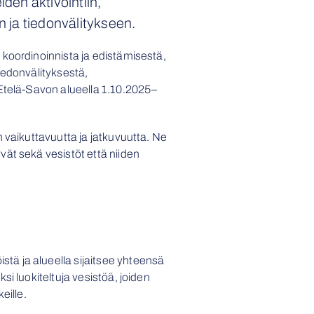
den aktivointiin,
 ja tiedonvälitykseen.
 koordinoinnista ja edistämisestä,
iedonvälityksestä,
 Etelä-Savon alueella 1.10.2025–
 vaikuttavuutta ja jatkuvuutta. Ne
ät sekä vesistöt että niiden
ä ja alueella sijaitsee yhteensä
i luokiteltuja vesistöä, joiden
eille.