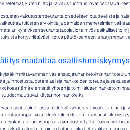
netelmät, kuten niitto ja raivausnuottaus, ovat osoittautuneet 
usten vaikutusten seuranta on edelleen puutteellista ja hajana
ä vaikeuttaa tulosten arviointia ja parhaiden menetelmien valinta
matalan kynnyksen seurantatapoja, joita myös paikalliset toimij
tuksista kertyy riittävästi tietoa päätöksenteon ja laajemman v
välitys madaltaa osallistumiskynnys
ykyistäkin mittavamman vesiensuojeluhanketoiminnan toteutumi
uutta ja innostusta, potentiaalisia hankkeiden toteuttajia sekä saa
 kokoaa nämä elementit yhteen ja toimii alueen hanketoiminna
ollisuudet muuttuvat käytännön hankkeiksi.
rvaan asuttu alue, jossa tiedonvälityksen, verkostoitumisen ja 
 kohtaamispaikkoja. Hankealueella toimii runsaasti aktiivisia y
ttavat arvokasta vesiensuojelu- ja kunnostustyötä. Toiminnan ha
sti yksittäisten toimijoiden tietoon, eikä tieto välity eteenpäin.