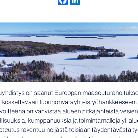
Facebook
LinkedIn
uyhdistys on saanut Euroopan maaseuturahoitukse
ta koskettavaan luonnonvarayhteistyöhankkeeseen. 
oitteena on vahvistaa alueen pitkäjänteistä vesien
isuuksia, kumppanuuksia ja toimintamalleja yli alue-
teutus rakentuu neljästä toisiaan täydentävästä työ