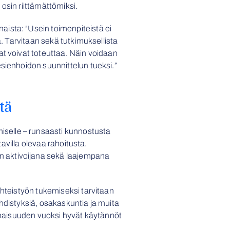
osin riittämättömiksi.
ista: ”Usein toimenpiteistä ei
a. Tarvitaan sekä tutkimuksellista
at voivat toteuttaa. Näin voidaan
esienhoidon suunnittelun tueksi.”
tä
selle – runsaasti kunnostusta
tavilla olevaa rahoitusta.
n aktivoijana sekä laajempana
yhteistyön tukemiseksi tarvitaan
hdistyksiä, osakaskuntia ja muita
janaisuuden vuoksi hyvät käytännöt