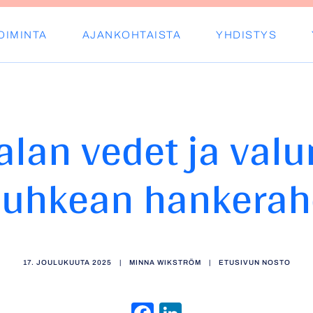
OIMINTA
AJANKOHTAISTA
YHDISTYS
s ry
alan vedet ja val
muhkean hankerah
17. JOULUKUUTA 2025
|
MINNA WIKSTRÖM
|
ETUSIVUN NOSTO