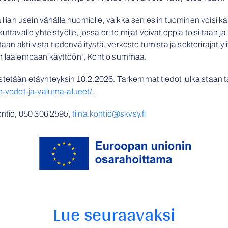
ä liian usein vähälle huomiolle, vaikka sen esiin tuominen voisi
uttavalle yhteistyölle, jossa eri toimijat voivat oppia toisiltaa
 aktiivista tiedonvälitystä, verkostoitumista ja sektorirajat yli
an laajempaan käyttöön”, Kontio summaa.
estetään etäyhteyksin 10.2.2026. Tarkemmat tiedot julkaistaan
an-vedet-ja-valuma-alueet/
.
Kontio, 050 306 2595,
tiina.kontio@skvsy.fi
Lue seuraavaksi