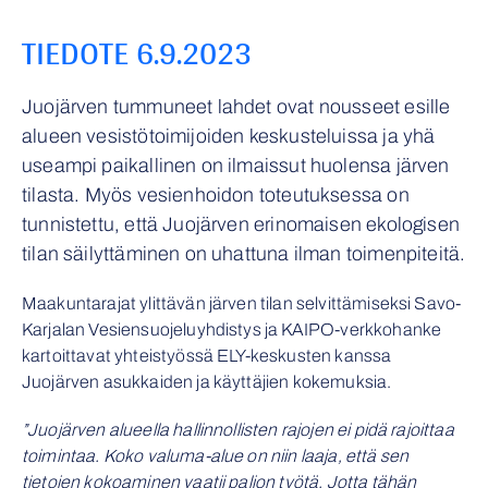
TIEDOTE 6.9.2023
Juojärven tummuneet lahdet ovat nousseet esille
alueen vesistötoimijoiden keskusteluissa ja yhä
useampi paikallinen on ilmaissut huolensa järven
tilasta. Myös vesienhoidon toteutuksessa on
tunnistettu, että Juojärven erinomaisen ekologisen
tilan säilyttäminen on uhattuna ilman toimenpiteitä.
Maakuntarajat ylittävän järven tilan selvittämiseksi Savo-
Karjalan Vesiensuojeluyhdistys ja KAIPO-verkkohanke
kartoittavat yhteistyössä ELY-keskusten kanssa
Juojärven asukkaiden ja käyttäjien kokemuksia.
”Juojärven alueella hallinnollisten rajojen ei pidä rajoittaa
toimintaa. Koko valuma-alue on niin laaja, että sen
tietojen kokoaminen vaatii paljon työtä. Jotta tähän