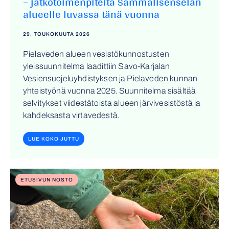
– jatkotoimenpiteitä Sammalisenselän
alueelle luvassa tänä vuonna
29. TOUKOKUUTA 2026
Pielaveden alueen vesistökunnostusten
yleissuunnitelma laadittiin Savo-Karjalan
Vesiensuojeluyhdistyksen ja Pielaveden kunnan
yhteistyönä vuonna 2025. Suunnitelma sisältää
selvitykset viidestätoista alueen järvivesistöstä ja
kahdeksasta virtavedestä.
LUE KOKO JUTTU
ETUSIVUN NOSTO