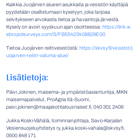
Kaikkia Juojärven alueen asukkaita ja vesistön käyttäjiä
pyydetään osallistumaan kyselyyn, joka tarjoaa
selvitykseen arvokasta tietoa ja havaintoja järvestä.
Kysely on avoin syyskuun ajan osoitteessa:
https://link.w
ebropolsurveys.com/S/FB55423408829E00
Tietoa Juojärven reittivesistöstä:
https://skvsy.fi/vesistot/j
uojarven-reitin-valuma-alue/
Lisätietoja:
Päivi Jokinen, maisema- ja ympäristöasiantuntija, MKN
maisemapalvelut, ProAgria Itä-Suomi,
paivi.jokinen@maajakotitalousnaiset.fi, 040 301 2409
Jukka Koski-Vähälä, toiminnanjohtaja, Savo-Karjalan
Vesiensuojeluyhdistys ry, jukka.koski-vahala@skvsy.fi,
0500 848 171