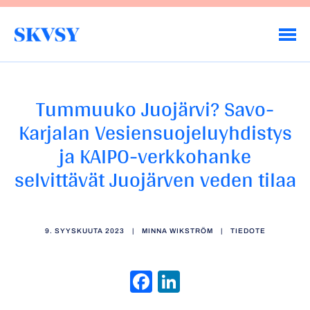
Hyppää
sisältöön
Savo-Karjalan Vesiensuojeluyhdistys ry
Tummuuko Juojärvi? Savo-
Karjalan Vesiensuojeluyhdistys
ja KAIPO-verkkohanke
selvittävät Juojärven veden tilaa
9. SYYSKUUTA 2023
|
MINNA WIKSTRÖM
|
TIEDOTE
Facebook
LinkedIn