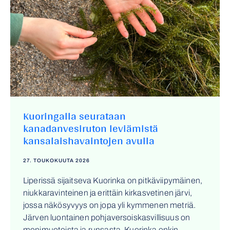
Kuoringalla seurataan
kanadanvesiruton leviämistä
kansalaishavaintojen avulla
27. TOUKOKUUTA 2026
Liperissä sijaitseva Kuorinka on pitkäviipymäinen,
niukkaravinteinen ja erittäin kirkasvetinen järvi,
jossa näkösyvyys on jopa yli kymmenen metriä.
Järven luontainen pohjaversoiskasvillisuus on
monimuotoista ja runsasta. Kuorinka onkin