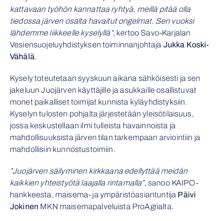
kattavaan työhön kannattaa ryhtyä, meillä pitää olla
tiedossa järven osalta havaitut ongelmat. Sen vuoksi
lähdemme liikkeelle kyselyllä”
, kertoo Savo-Karjalan
Vesiensuojeluyhdistyksen toiminnanjohtaja
Jukka Koski-
Vähälä
.
Kysely toteutetaan syyskuun aikana sähköisesti ja sen
jakeluun Juojärven käyttäjille ja asukkaille osallistuvat
monet paikalliset toimijat kunnista kyläyhdistyksiin.
Kyselyn tulosten pohjalta järjestetään yleisötilaisuus,
jossa keskustellaan ilmi tulleista havainnoista ja
mahdollisuuksista järven tilan tarkempaan arviointiin ja
mahdollisiin kunnostustoimiin.
”Juojärven säilyminen kirkkaana edellyttää meidän
kaikkien yhteistyötä laajalla rintamalla”
, sanoo KAIPO-
hankkeesta, maisema- ja ympäristöasiantuntija
Päivi
Jokinen
MKN maisemapalveluista ProAgrialta.