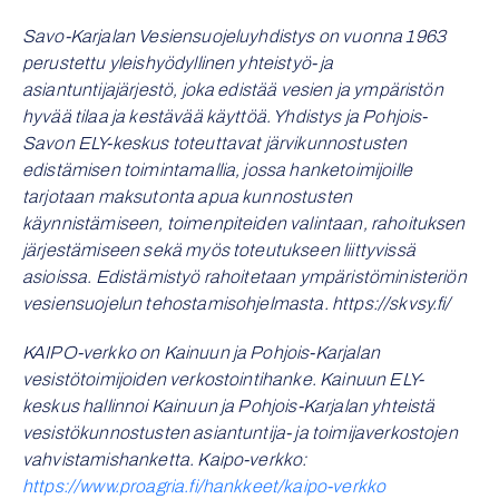
Savo-Karjalan Vesiensuojeluyhdistys on vuonna 1963
perustettu yleishyödyllinen yhteistyö- ja
asiantuntijajärjestö, joka edistää vesien ja ympäristön
hyvää tilaa ja kestävää käyttöä. Yhdistys ja Pohjois-
Savon ELY-keskus toteuttavat järvikunnostusten
edistämisen toimintamallia, jossa hanketoimijoille
tarjotaan maksutonta apua kunnostusten
käynnistämiseen, toimenpiteiden valintaan, rahoituksen
järjestämiseen sekä myös toteutukseen liittyvissä
asioissa. Edistämistyö rahoitetaan ympäristöministeriön
vesiensuojelun tehostamisohjelmasta. https://skvsy.fi/
KAIPO-verkko on Kainuun ja Pohjois-Karjalan
vesistötoimijoiden verkostointihanke. Kainuun ELY-
keskus hallinnoi Kainuun ja Pohjois-Karjalan yhteistä
vesistökunnostusten asiantuntija- ja toimijaverkostojen
vahvistamishanketta. Kaipo-verkko:
https://www.proagria.fi/hankkeet/kaipo-verkko