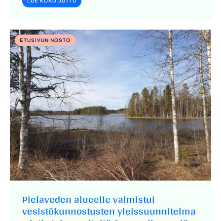
LUE KOKO JUTTU
ETUSIVUN NOSTO
Pielaveden alueelle valmistui
vesistökunnostusten yleissuunnitelma