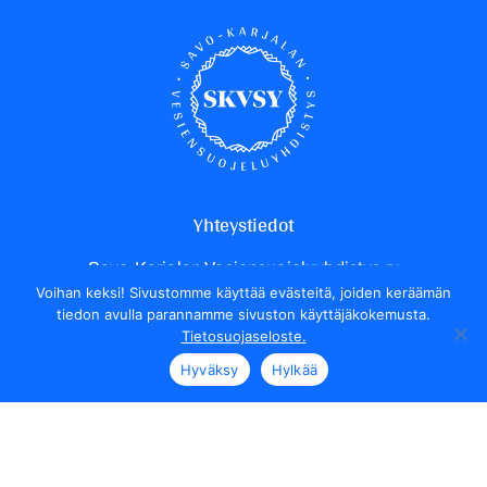
Yhteystiedot
Savo-Karjalan Vesiensuojeluyhdistys ry
Voihan keksi! Sivustomme käyttää evästeitä, joiden keräämän
Yrittäjäntie 24
tiedon avulla parannamme sivuston käyttäjäkokemusta.
70150 Kuopio
Tietosuojaseloste.
Henkilökunnan yhteystiedot
Hyväksy
Hylkää
Seuraa meitä