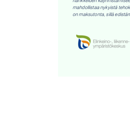
hankkeiden käynnistämiseen,
mahdollistaa nykyistä teho
on maksutonta, sillä edistä