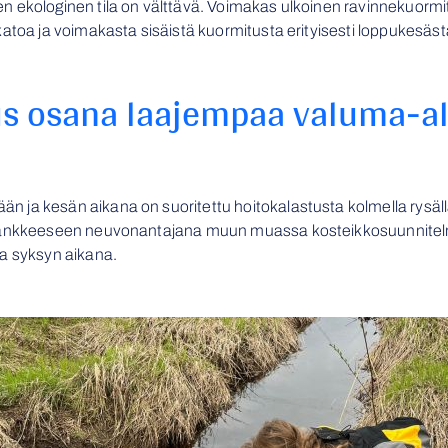
 ekologinen tila on välttävä. Voimakas ulkoinen ravinnekuormitu
atoa ja voimakasta sisäistä kuormitusta erityisesti loppukesästä
us osana laajempaa valuma-a
 ja kesän aikana on suoritettu hoitokalastusta kolmella rysäll
 hankkeeseen neuvonantajana muun muassa kosteikkosuunnitelm
ja syksyn aikana.