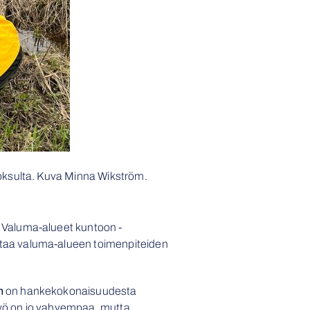
uoksulta. Kuva Minna Wikström.
 Valuma-alueet kuntoon -
taa valuma-alueen toimenpiteiden
n
on hankekokonaisuudesta
styö on jo vahvempaa, mutta