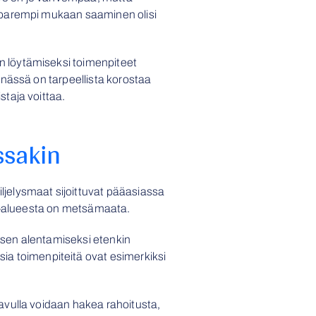
 parempi mukaan saaminen olisi
 löytämiseksi toimenpiteet
nässä on tarpeellista korostaa
taja voittaa.
ssakin
jelysmaat sijoittuvat pääasiassa
ma-alueesta on metsämaata.
sen alentamiseksi etenkin
isia toimenpiteitä ovat esimerkiksi
avulla voidaan hakea rahoitusta,