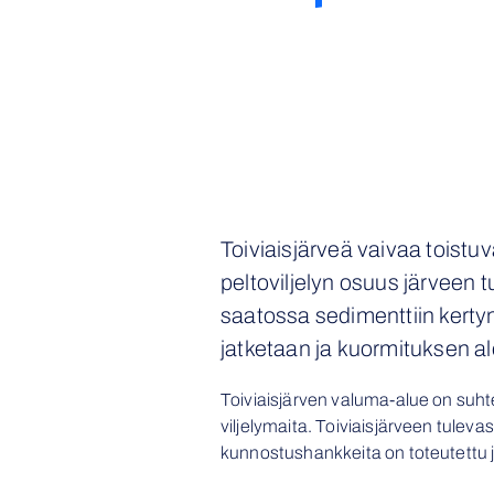
Toiviaisjärveä vaivaa toistuv
peltoviljelyn osuus järveen
saatossa sedimenttiin kerty
jatketaan ja kuormituksen al
Toiviaisjärven valuma-alue on suhte
viljelymaita. Toiviaisjärveen tuleva
kunnostushankkeita on toteutettu jo