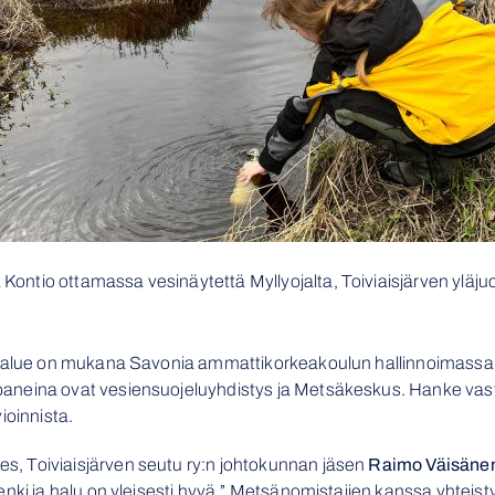
Kontio ottamassa vesinäytettä Myllyojalta, Toiviaisjärven yläj
ma-alue on mukana Savonia ammattikorkeakoulun hallinnoimassa
aneina ovat vesiensuojeluyhdistys ja Metsäkeskus. Hanke vas
ioinnista.
, Toiviaisjärven seutu ry:n johtokunnan jäsen
Raimo Väisäne
enki ja halu on yleisesti hyvä.” Metsänomistajien kanssa yhtei