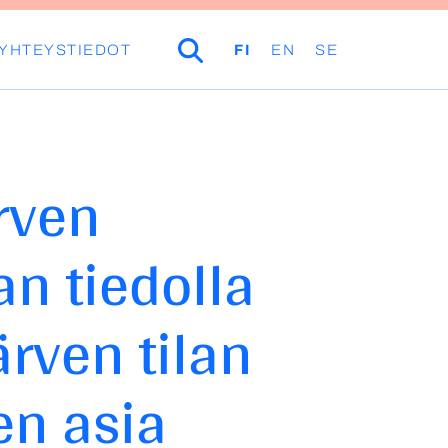
YHTEYSTIEDOT
HAKU
FI
EN
SE
rven
n tiedolla
ärven tilan
en asia