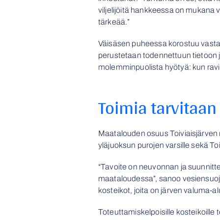
viljelijöitä hankkeessa on mukana
tärkeää.”
Väisäsen puheessa korostuu vastak
perustetaan todennettuun tietoon j
molemminpuolista hyötyä: kun ravin
Toimia tarvitaa
Maatalouden osuus Toiviaisjärven 
yläjuoksun purojen varsille sekä T
“Tavoite on neuvonnan ja suunnitt
maataloudessa”, sanoo vesiensuoj
kosteikot, joita on järven valuma-a
Toteuttamiskelpoisille kosteikoill