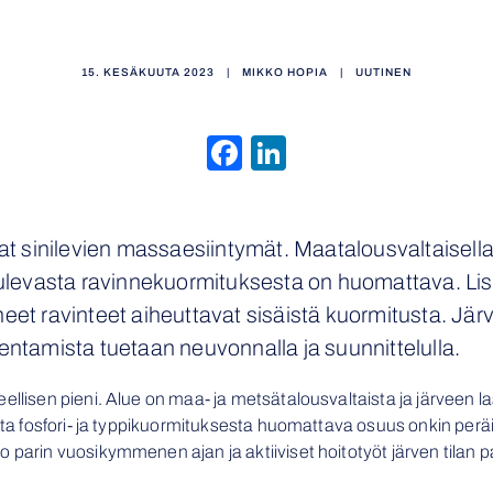
15. KESÄKUUTA 2023
|
MIKKO HOPIA
|
UUTINEN
Facebook
LinkedIn
at sinilevien massaesiintymät. Maatalousvaltaisella a
 tulevasta ravinnekuormituksesta on huomattava. 
neet ravinteet aiheuttavat sisäistä kuormitusta. Jä
entamista tuetaan neuvonnalla ja suunnittelulla.
ellisen pieni. Alue on maa- ja metsätalousvaltaista ja järveen l
sta fosfori- ja typpikuormituksesta huomattava osuus onkin peräisi
 parin vuosikymmenen ajan ja aktiiviset hoitotyöt järven tilan 