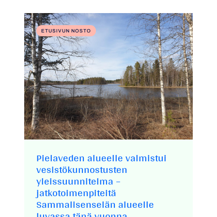
ETUSIVUN NOSTO
Pielaveden alueelle valmistui
vesistökunnostusten
yleissuunnitelma –
jatkotoimenpiteitä
Sammalisenselän alueelle
luvassa tänä vuonna