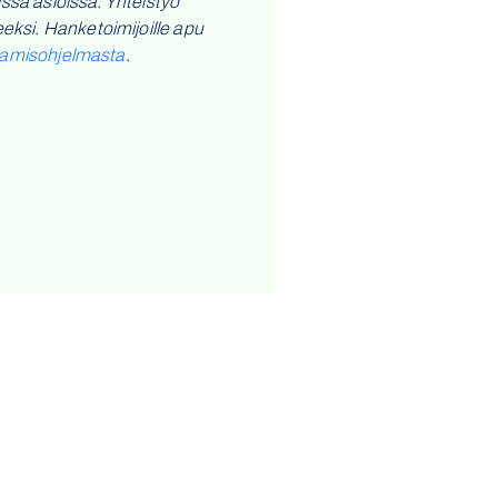
ssä asioissa. Yhteistyö
ksi. Hanketoimijoille apu
tamisohjelmasta
.