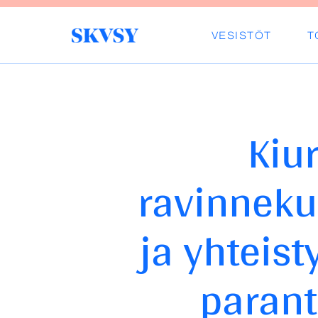
Hyppää
sisältöön
VESISTÖT
T
Savo-Karjalan Vesiensuojeluyhdisty
Kiu
ravinneku
ja yhteist
parant