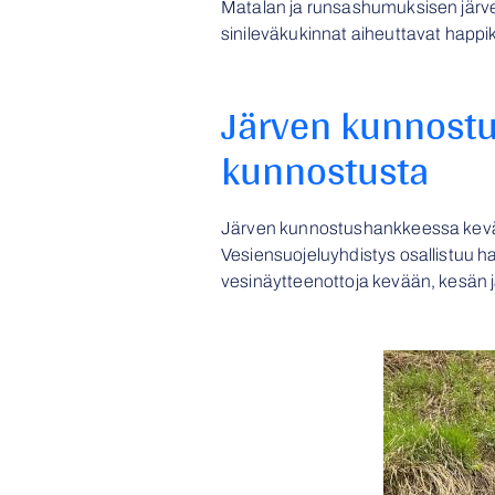
Matalan ja runsashumuksisen järven
sinileväkukinnat aiheuttavat happik
Järven kunnost
kunnostusta
Järven kunnostushankkeessa kevään
Vesiensuojeluyhdistys osallistuu
vesinäytteenottoja kevään, kesän 