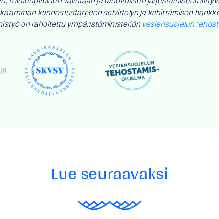
 toimenpiteiden valintaan ja rahoituksen järjestämiseen liittyvi
kkaamman kunnostustarpeen selvittelyn ja kehittämisen hankkee
mistyö on rahoitettu ympäristöministeriön
vesiensuojelun tehos
Lue seuraavaksi