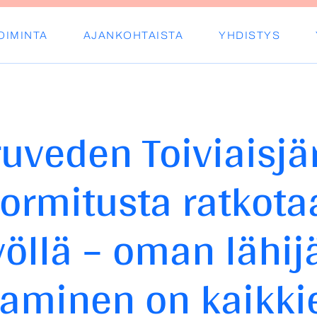
OIMINTA
AJANKOHTAISTA
YHDISTYS
s ry
ruveden Toiviaisjä
ormitusta ratkotaa
yöllä – oman lähij
aminen on kaikki