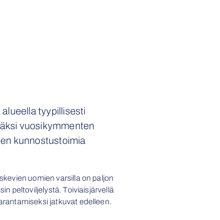
lueella tyypillisesti
Lisäksi vuosikymmenten
rven kunnostustoimia
askevien uomien varsilla on paljon
n peltoviljelystä. Toiviaisjärvellä
parantamiseksi jatkuvat edelleen.