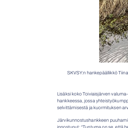
SKVSY:n hankepäällikkö Tiina 
Lisäksi koko Toiviaisjärven valu
hankkeessa, jossa yhteistyökumpp
selvittämisestä ja kuormituksen arv
Järvikunnostushankkeen puuhamies
innostunut: “Tuntuma on se, että h