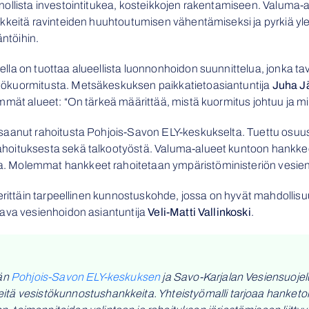
llista investointitukea, kosteikkojen rakentamiseen. Valuma-alu
kkeitä ravinteiden huuhtoutumisen vähentämiseksi ja pyrkiä yle
äntöihin.
la on tuottaa alueellista luonnonhoidon suunnittelua, jonka t
ökuormitusta. Metsäkeskuksen paikkatietoasiantuntija
Juha 
mät alueet: “On tärkeä määrittää, mistä kuormitus johtuu ja mit
saanut rahoitusta Pohjois-Savon ELY-keskukselta. Tuettu osuu
oituksesta sekä talkootyöstä. Valuma-alueet kuntoon hankkeen
 Molemmat hankkeet rahoitetaan ympäristöministeriön vesien
 erittäin tarpeellinen kunnostuskohde, jossa on hyvät mahdollis
tava vesienhoidon asiantuntija
Veli-Matti Vallinkoski
.
ään
Pohjois-Savon ELY-keskuksen
ja Savo-Karjalan Vesiensuojel
itä vesistökunnostushankkeita. Yhteistyömalli tarjoaa hanket