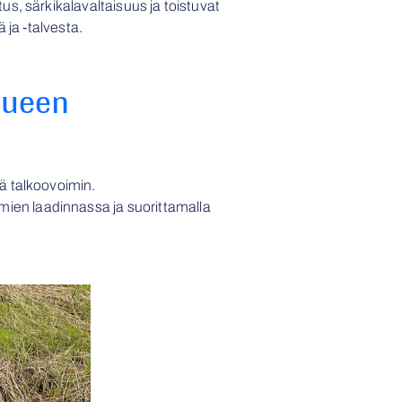
s, särkikalavaltaisuus ja toistuvat
 ja -talvesta.
lueen
ä talkoovoimin.
ien laadinnassa ja suorittamalla