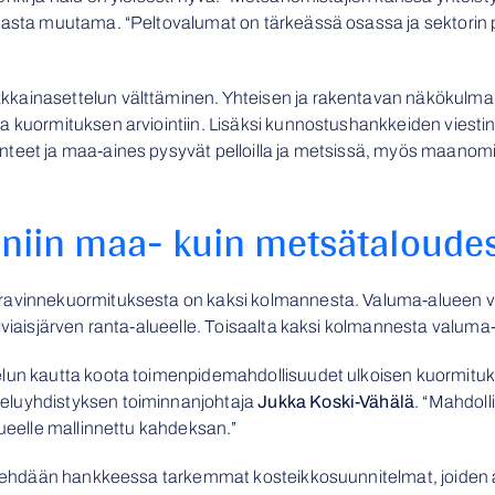
 vasta muutama. “Peltovalumat on tärkeässä osassa ja sektorin
kainasettelun välttäminen. Yhteisen ja rakentavan näkökulman
a kuormituksen arviointiin. Lisäksi kunnostushankkeiden viestin
teet ja maa-aines pysyvät pelloilla ja metsissä, myös maanomis
n niin maa- kuin metsätaloude
ravinnekuormituksesta on kaksi kolmannesta. Valuma-alueen vil
oiviaisjärven ranta-alueelle. Toisaalta kaksi kolmannesta valu
elun kautta koota toimenpidemahdollisuudet ulkoisen kuormituk
eluyhdistyksen toiminnanjohtaja
Jukka Koski-Vähälä
. “Mahdoll
lueelle mallinnettu kahdeksan.”
e tehdään hankkeessa tarkemmat kosteikkosuunnitelmat, joiden 