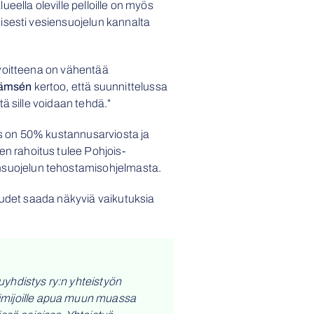
eella oleville pelloille on myös
isesti vesiensuojelun kannalta
avoitteena on vähentää
Jämsén
kertoo, että suunnittelussa
ä sille voidaan tehdä.”
s on 50% kustannusarviosta ja
 rahoitus tulee Pohjois-
suojelun tehostamisohjelmasta.
uudet saada näkyviä vaikutuksia
uyhdistys ry:n yhteistyön
oimijoille apua muun muassa