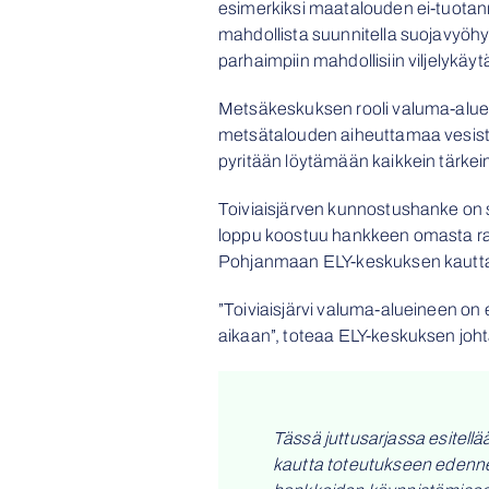
esimerkiksi maatalouden ei-tuotanno
mahdollista suunnitella suojavyöhy
parhaimpiin mahdollisiin viljelykäyt
Metsäkeskuksen rooli valuma-alueel
metsätalouden aiheuttamaa vesist
pyritään löytämään kaikkein tärkeim
Toiviaisjärven kunnostushanke on 
loppu koostuu hankkeen omasta rah
Pohjanmaan ELY-keskuksen kautta.
”Toiviaisjärvi valuma-alueineen on
aikaan”, toteaa ELY-keskuksen joh
Tässä juttusarjassa esitell
kautta toteutukseen edenne