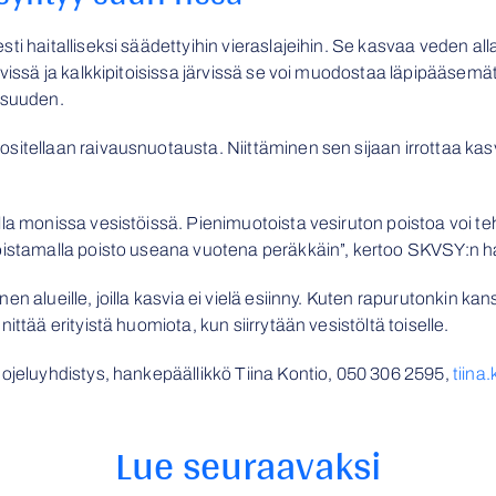
i haitalliseksi säädettyihin vieraslajeihin. Se kasvaa veden alla
evissä ja kalkkipitoisissa järvissä se voi muodostaa läpipääsemä
isuuden.
sitellaan raivausnuotausta. Niittäminen sen sijaan irrottaa kasv
lla monissa vesistöissä. Pienimuotoista vesiruton poistoa voi 
oistamalla poisto useana vuotena peräkkäin”, kertoo SKVSY:n ha
n alueille, joilla kasvia ei vielä esiinny. Kuten rapurutonkin ka
ittää erityistä huomiota, kun siirrytään vesistöltä toiselle.
ojeluyhdistys, hankepäällikkö Tiina Kontio,
050 306 2595,
tiina
Lue seuraavaksi