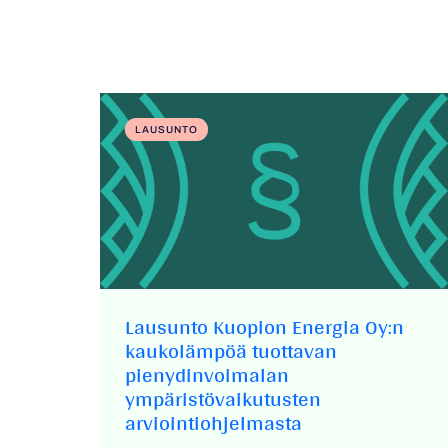
LAUSUNTO
Lausunto Kuopion Energia Oy:n
kaukolämpöä tuottavan
pienydinvoimalan
ympäristövaikutusten
arviointiohjelmasta