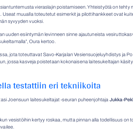
 asiantuntemusta vieraslajin poistamiseen. Yhteistyötä on tehty
 Useat muualla toteutetut esimerkit ja pilottihankkeet ovat kui
män syvyyden vuoksi.
nnan uuden esiintymän levinneen sinne ajautuneista vesiruttokas
sukeltamalla”, Oura kertoo.
sa, jota toteuttavat Savo-Karjalan Vesiensuojeluyhdistys ja Poh
uun, jossa kasveja poistetaan kokonaisena laitesukeltajan käsit
la testattiin eri tekniikoita
tasi Joensuun laitesukeltajat -seuran puheenjohtaja
Jukka-Pek
 kun vesistöihin kertyy roskaa, mutta pinnan alla todellisuus on t
vailee.