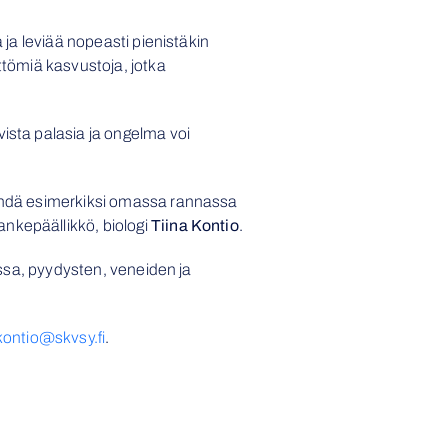
 ja leviää nopeasti pienistäkin
ttömiä kasvustoja, jotka
ista palasia ja ongelma voi
tehdä esimerkiksi omassa rannassa
nkepäällikkö, biologi
Tiina Kontio
.
nssa, pyydysten, veneiden ja
.kontio@skvsy.fi
.