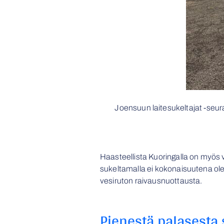
Joensuun laitesukeltajat -seu
Haasteellista Kuoringalla on myös v
sukeltamalla ei kokonaisuutena ole 
vesiruton raivausnuottausta.
Pienestä palasesta 