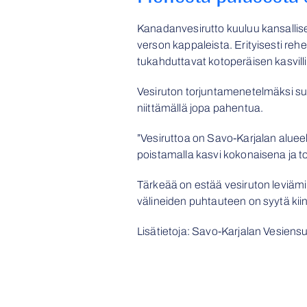
Kanadanvesirutto kuuluu kansallisest
verson kappaleista. Erityisesti reh
tukahduttavat kotoperäisen kasvill
Vesiruton torjuntamenetelmäksi suo
niittämällä jopa pahentua.
”Vesiruttoa on Savo-Karjalan aluee
poistamalla kasvi kokonaisena ja t
Tärkeää on estää vesiruton leviämine
välineiden puhtauteen on syytä kiinn
Lisätietoja: Savo-Karjalan Vesiensu