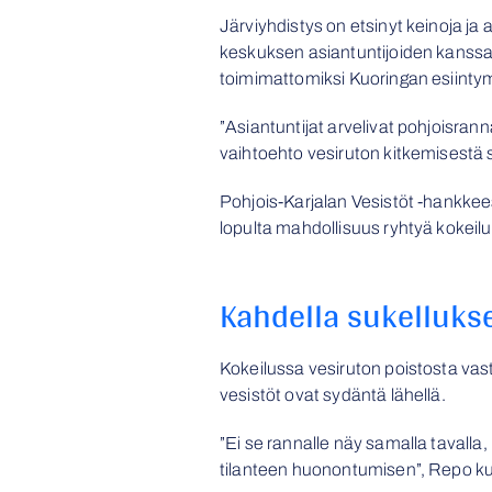
Järviyhdistys on etsinyt keinoja ja
keskuksen asiantuntijoiden kanssa.
toimimattomiksi Kuoringan esiinty
”Asiantuntijat arvelivat pohjoisra
vaihtoehto vesiruton kitkemisestä 
Pohjois-Karjalan Vesistöt -hankkees
lopulta mahdollisuus ryhtyä kokeil
Kahdella sukelluksel
Kokeilussa vesiruton poistosta vas
vesistöt ovat sydäntä lähellä.
”Ei se rannalle näy samalla tavalla,
tilanteen huonontumisen”, Repo ku