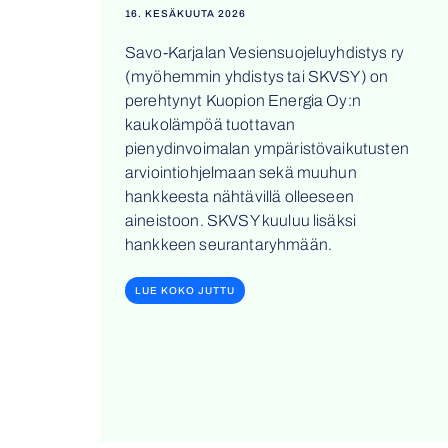
16. KESÄKUUTA 2026
Savo-Karjalan Vesiensuojeluyhdistys ry
(myöhemmin yhdistys tai SKVSY) on
perehtynyt Kuopion Energia Oy:n
kaukolämpöä tuottavan
pienydinvoimalan ympäristövaikutusten
arviointiohjelmaan sekä muuhun
hankkeesta nähtävillä olleeseen
aineistoon. SKVSY kuuluu lisäksi
hankkeen seurantaryhmään.
LUE KOKO JUTTU