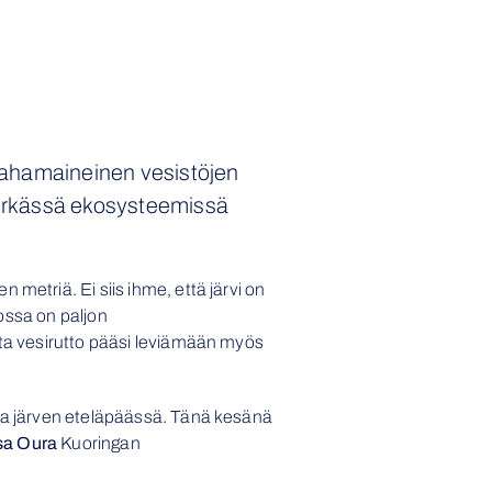
 Pahamaineinen vesistöjen
 herkässä ekosysteemissä
metriä. Ei siis ihme, että järvi on
jossa on paljon
tta vesirutto pääsi leviämään myös
ssa järven eteläpäässä. Tänä kesänä
sa Oura
Kuoringan