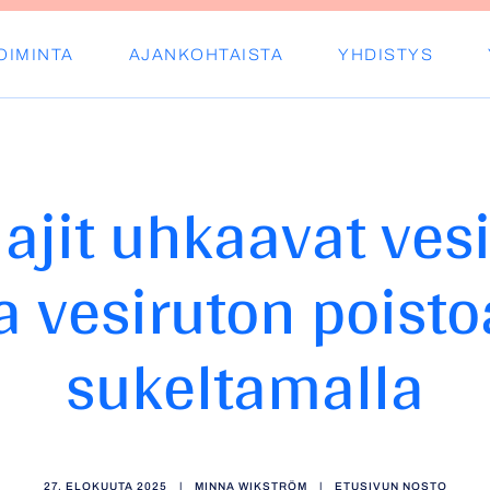
OIMINTA
AJANKOHTAISTA
YHDISTYS
s ry
lajit uhkaavat vesi
a vesiruton poistoa
sukeltamalla
27. ELOKUUTA 2025
|
MINNA WIKSTRÖM
|
ETUSIVUN NOSTO