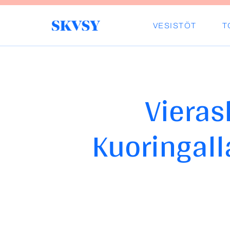
Hyppää
sisältöön
VESISTÖT
T
Savo-Karjalan Vesiensuojeluyhdisty
Vieras
Kuoringall