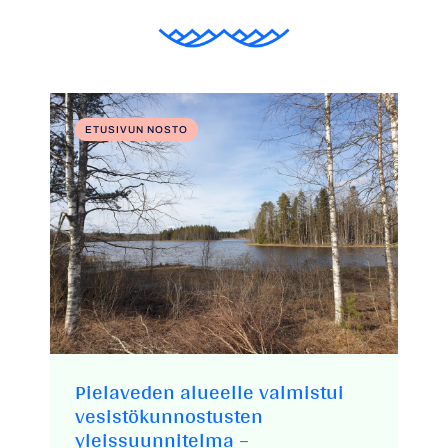
ETUSIVUN NOSTO
Pielaveden alueelle valmistui
vesistökunnostusten
yleissuunnitelma –