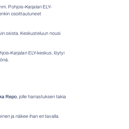
 mm. Pohjois-Karjalan ELY-
tenkin osoittautuneet
vin osista. Keskusteluun nousi
jois-Karjalan ELY-keskus, löytyi
yönä.
ka Repo
, jolle harrastuksen takia
oinen ja näkee ihan eri tavalla