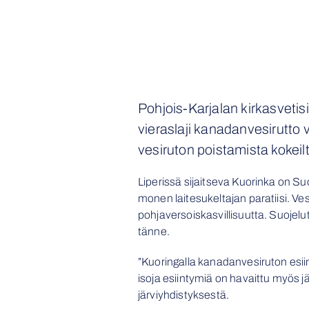
Pohjois-Karjalan kirkasveti
vieraslaji kanadanvesirutto
vesiruton poistamista kokeilt
Liperissä sijaitseva Kuorinka on Su
monen laitesukeltajan paratiisi. Ves
pohjaversoiskasvillisuutta. Suojel
tänne.
”Kuoringalla kanadanvesiruton esii
isoja esiintymiä on havaittu myös j
järviyhdistyksestä.