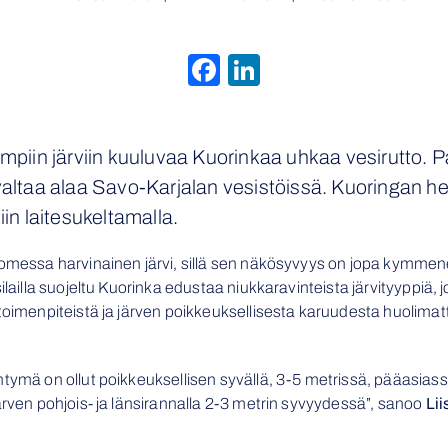
Facebook
LinkedIn
simpiin järviin kuuluvaa Kuorinkaa uhkaa vesirutto.
 valtaa alaa Savo-Karjalan vesistöissä. Kuoringan
iin laitesukeltamalla.
omessa harvinainen järvi, sillä sen näkösyvyys on jopa kymmenen 
ilailla suojeltu Kuorinka edustaa niukkaravinteista järvityyppiä, 
utoimenpiteistä ja järven poikkeuksellisesta karuudesta huolima
ntymä on ollut poikkeuksellisen syvällä, 3-5 metrissä, pääasia
ärven pohjois- ja länsirannalla 2-3 metrin syvyydessä”, sanoo
Lii