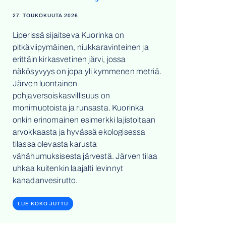
27. TOUKOKUUTA 2026
Liperissä sijaitseva Kuorinka on
pitkäviipymäinen, niukkaravinteinen ja
erittäin kirkasvetinen järvi, jossa
näkösyvyys on jopa yli kymmenen metriä.
Järven luontainen
pohjaversoiskasvillisuus on
monimuotoista ja runsasta. Kuorinka
onkin erinomainen esimerkki lajistoltaan
arvokkaasta ja hyvässä ekologisessa
tilassa olevasta karusta
vähähumuksisesta järvestä. Järven tilaa
uhkaa kuitenkin laajalti levinnyt
kanadanvesirutto.
LUE KOKO JUTTU