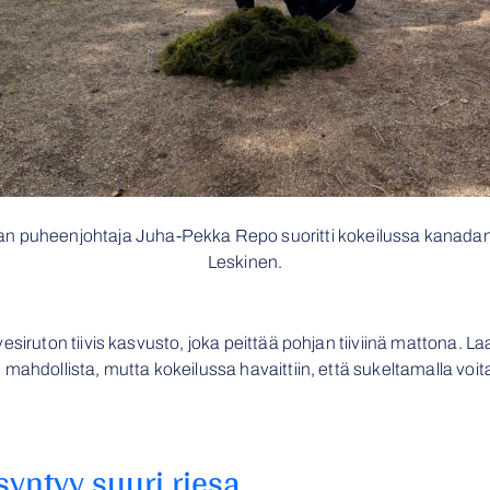
ran puheenjohtaja Juha-Pekka Repo suoritti kokeilussa kanadan
Leskinen.
esiruton tiivis kasvusto, joka peittää pohjan tiiviinä mattona. L
mahdollista, mutta kokeilussa havaittiin, että sukeltamalla voit
syntyy suuri riesa