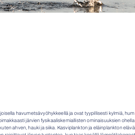
hjoisella havumetsävyöhykkeellä ja ovat tyypillisesti kylmiä, humus
akkaasti järvien fysikaaliskemiallisten ominaisuuksien ohella ni
t kuten ahven, hauki ja siika. Kasviplankton ja eläinplankton el
neen rajoittavat järven tuotantoa, kun taas kesällä lämpötilakerr