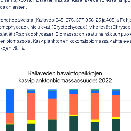
onien lajikoostumusta tai määrää. Kesällä veden ollessa lämpöt
oa on eniten.
nottopaikoista (Kallavesi 345, 375, 377, 358, 25 ja 405 ja Pohj
tomophyceae), nielulevät (Cryptophyceae), viherlevät (Chrysop
malevät (Raphidophyceae). Biomassat on saatu heinäkuun puoles
n biomassoja. Kasviplanktonien kokonaisbiomassa vaihtelee suur
ojen välillä.