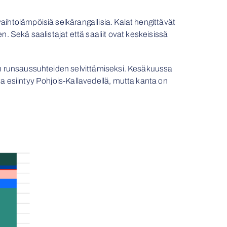
aihtolämpöisiä selkärangallisia. Kalat hengittävät
en. Sekä saalistajat että saaliit ovat keskeisissä
ien runsaussuhteiden selvittämiseksi. Kesäkuussa
ta esiintyy Pohjois-Kallavedellä, mutta kanta on