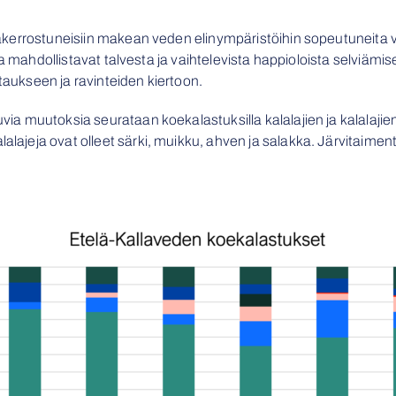
ilakerrostuneisiin makean veden elinympäristöihin sopeutuneita v
otka mahdollistavat talvesta ja vaihtelevista happioloista selviämis
taukseen ja ravinteiden kiertoon.
tuvia muutoksia seurataan koekalastuksilla kalalajien ja kalalaj
alajeja ovat olleet särki, muikku, ahven ja salakka. Järvitaimen