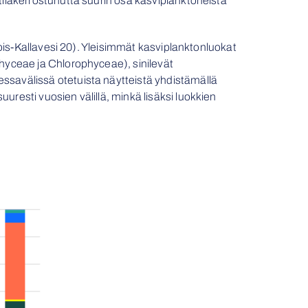
ilakerrostunutta suurin osa kasviplanktoneista
ois-Kallavesi 20). Yleisimmät kasviplanktonluokat
hyceae ja Chlorophyceae), sinilevät
savälissä otetuista näytteistä yhdistämällä
esti vuosien välillä, minkä lisäksi luokkien