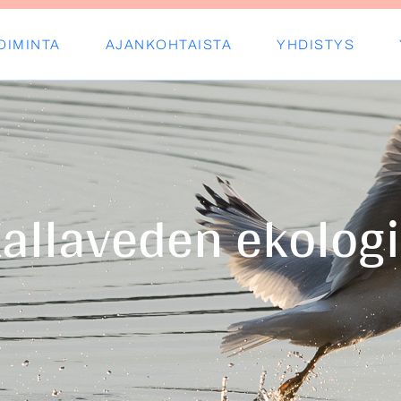
OIMINTA
AJANKOHTAISTA
YHDISTYS
s ry
allaveden ekolog