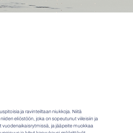
pitoisia ja ravinteiltaan niukkoja. Niitä
iden eliöstöön, joka on sopeutunut viileisiin ja
ävät vuodenaikaisrytmissä, ja jääpeite muokkaa
ostuneisuus ja lyhyt kasvukausi määrittävät