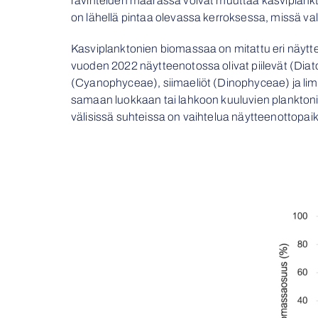
ravinteiden määrässä voivat muuttaa kasviplankt
on lähellä pintaa olevassa kerroksessa, missä val
Kasviplanktonien biomassaa on mitattu eri näyttee
vuoden 2022 näytteenotossa olivat piilevät (Dia
(Cyanophyceae), siimaeliöt (Dinophyceae) ja li
samaan luokkaan tai lahkoon kuuluvien planktonie
välisissä suhteissa on vaihtelua näytteenottopaikk