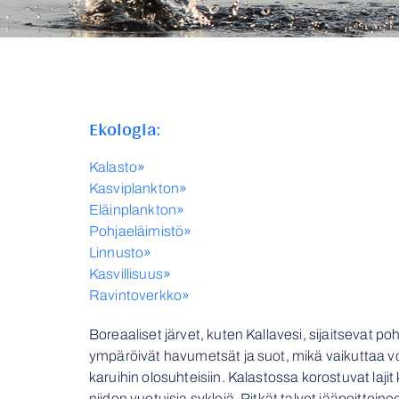
Ekologia:
Kalasto»
Kasviplankton»
Eläinplankton»
Pohjaeläimistö»
Linnusto»
Kasvillisuus»
Ravintoverkko»
Boreaaliset järvet, kuten Kallavesi, sijaitsevat po
ympäröivät havumetsät ja suot, mikä vaikuttaa voim
karuihin olosuhteisiin. Kalastossa korostuvat laji
niiden vuotuisia syklejä. Pitkät talvet jääpeittei