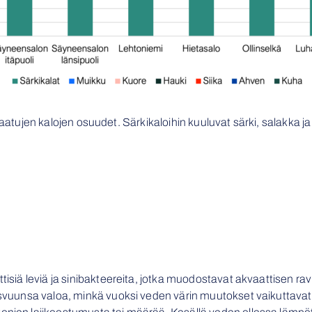
ujen kalojen osuudet. Särkikaloihin kuuluvat särki, salakka ja
tisiä leviä ja sinibakteereita, jotka muodostavat akvaattisen r
kasvuunsa valoa, minkä vuoksi veden värin muutokset vaikuttav