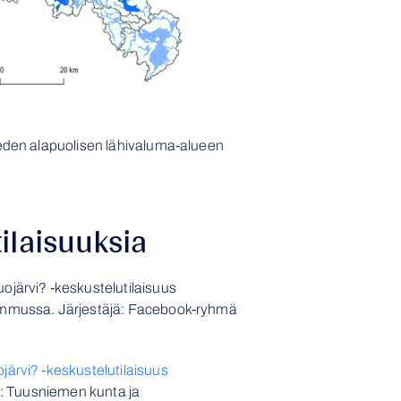
eden alapuolisen lähivaluma-alueen
ilaisuuksia
järvi? -keskustelutilaisuus
mmussa. Järjestäjä: Facebook-ryhmä
rvi? -keskustelutilaisuus
jä: Tuusniemen kunta ja