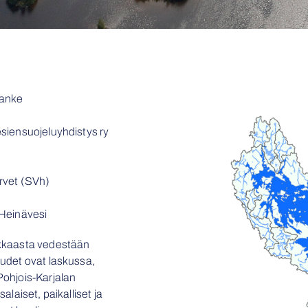
hanke
siensuojeluyhdistys ry
rvet (SVh)
 Heinävesi
rkkaasta vedestään
udet ovat laskussa,
ohjois-Karjalan
laiset, paikalliset ja