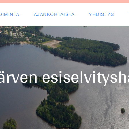
OIMINTA
AJANKOHTAISTA
YHDISTYS
s ry
ärven esiselvitys