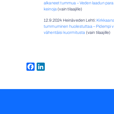
alkaneet tummua – Veden laadun para
keinoja
(vain tilaajille)
12.9.2024 Heinäveden Lehti:
Kirkkaan
tummuminen huolestuttaa – Pidempi vi
vähentäisi kuormitusta
(vain tilaajille)
Facebook
LinkedIn