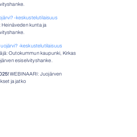
vityshanke.
rvi? -keskustelutilaisuus
ä: Heinäveden kunta ja
vityshanke.
järvi? -keskustelutilaisuus
stäjä: Outokummun kaupunki, Kirkas
järven esiselvityshanke.
025!
WEBINAARI: Juojärven
kset ja jatko