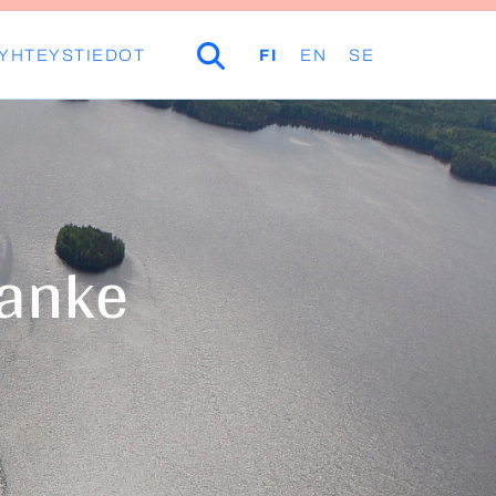
YHTEYSTIEDOT
HAKU
FI
EN
SE
hanke