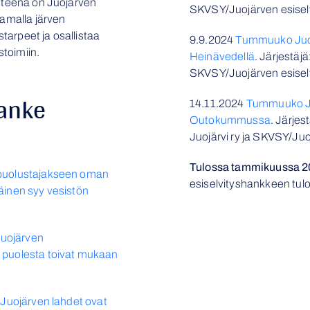
itteena on Juojärven
SKVSY/Juojärven esisel
tamalla järven
arpeet ja osallistaa
9.9.2024
Tummuuko Juojä
stoimiin.
Heinävedellä
. Järjestäj
SKVSY/Juojärven esisel
hanke
14.11.2024
Tummuuko Juo
Outokummussa
. Järje
Juojärvi ry ja SKVSY/Juo
Tulossa tammikuussa 2
 puolustajakseen oman
esiselvityshankkeen tulo
äinen syy vesistön
Juojärven
 puolesta toivat mukaan
 Juojärven lahdet ovat