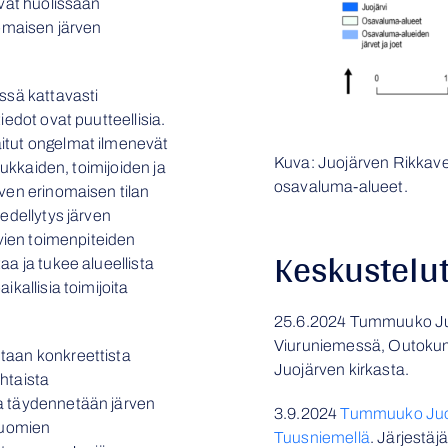
ovat huolissaan
nomaisen järven
ssä kattavasti
iedot ovat puutteellisia.
itut ongelmat ilmenevät
Kuva: Juojärven Rikkav
asukkaiden, toimijoiden ja
osavaluma-alueet.
rven erinomaisen tilan
 edellytys järven
avien toimenpiteiden
Keskustelut
aa ja tukee alueellista
ikallisia toimijoita
25.6.2024 Tummuuko Juo
Viuruniemessä, Outoku
taan konkreettista
Juojärven kirkasta.
htaista
a täydennetään järven
3.9.2024
Tummuuko Juojä
ääuomien
Tuusniemellä
. Järjestä