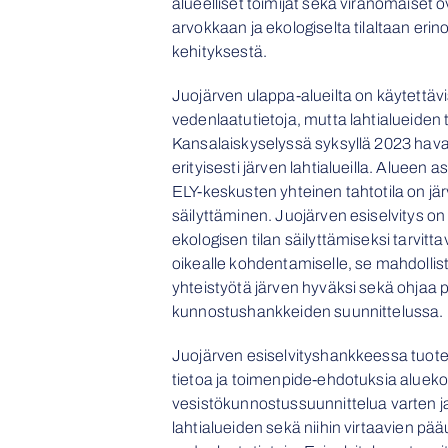
alueelliset toimijat sekä viranomaiset 
arvokkaan ja ekologiselta tilaltaan eri
kehityksestä.
Juojärven ulappa-alueilta on käytettävi
vedenlaatutietoja, mutta lahtialueiden t
Kansalaiskyselyssä syksyllä 2023 hava
erityisesti järven lahtialueilla. Alueen 
ELY-keskusten yhteinen tahtotila on jä
säilyttäminen. Juojärven esiselvitys on
ekologisen tilan säilyttämiseksi tarvitt
oikealle kohdentamiselle, se mahdollist
yhteistyötä järven hyväksi sekä ohjaa pa
kunnostushankkeiden suunnittelussa.
Juojärven esiselvityshankkeessa tuote
tietoa ja toimenpide-ehdotuksia alueko
vesistökunnostussuunnittelua varten j
lahtialueiden sekä niihin virtaavien p