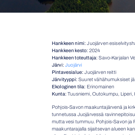
Hankkeen nimi:
Juojärven esiselvitys
Hankkeen kesto:
2024
Hankkeen toteuttaja:
Savo-Karjalan Ve
Järvi:
Juojärvi
Pintavesialue:
Juojärven reitti
Järvityyppi:
Suuret vähähumuksiset jä
Ekologinen tila:
Erinomainen
Kunta:
Tuusniemi, Outokumpu, Liperi,
Pohjois-Savon maakuntajärvenä ja ki
tunnetussa Juojärvessä ravinnepitoisu
mutta vesi tummuu. Pohjois-Savon ja P
maakuntarajalla sijaitsevan alueen kansa