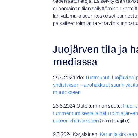
vedenlaatutietoja. Esiselvityksen tavo
erinomainen tilan säilyttäminen kartoit
lähivaluma-alueen keskeiset kunnostust
paikalliset toimijat tarvittaviin kunnostu
Juojärven tila ja 
mediassa
25.6.2024 Yle:
Tummunut Juojärvi sai
yhdistyksen – avohakkuut suurin yksitt
muutokseen
26.6.2024 Outokummun seutu:
Huoli 
tummentumisesta ja halu toimia järven
uuteen yhdistykseen
(vain tilaajille)
9.7.2024 Karjalainen:
Karun ja kirkkaan