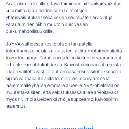
Arviointiin on sisällytettävä toiminnan pitkäaikaisvaikutus,
kuormittavien aineiden sekä toimintojen
yhteisvaikutukset sekä riskien seurausten arviointi ja
varautuminen niihin muutoin kuin vesien
purkumahdollisuuksilla.
Jo YVA-vaiheessa keskeistä on tarkastella
toteuttamiskelpoisia vaikutusten rajoittamistoimenpiteitä
toiveiden sijaan. Tämä periaate on kuitenkin vaarantunut
jo hankkeen lähtökohdassa. Kaivostoiminnan jatkumista
ollaan valitettavasti toteuttamassa resurssitehokkuuden
sijaan vanhakantaisella toimintojen monistamisella
laajemmalle yhä laajemmalle alueelle. YVA-ohjelmaa on
muutettava siten, että selostuksessa tulee arvioitavaksi
myös tiiviimpi alueiden käyttö ja suppeampi kaivospiirin
laajennus.