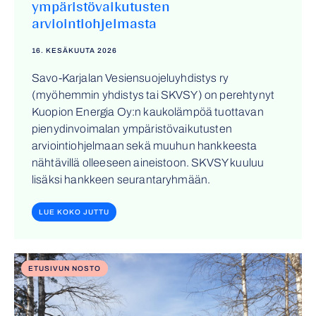
ympäristövaikutusten
arviointiohjelmasta
16. KESÄKUUTA 2026
Savo-Karjalan Vesiensuojeluyhdistys ry
(myöhemmin yhdistys tai SKVSY) on perehtynyt
Kuopion Energia Oy:n kaukolämpöä tuottavan
pienydinvoimalan ympäristövaikutusten
arviointiohjelmaan sekä muuhun hankkeesta
nähtävillä olleeseen aineistoon. SKVSY kuuluu
lisäksi hankkeen seurantaryhmään.
LUE KOKO JUTTU
ETUSIVUN NOSTO