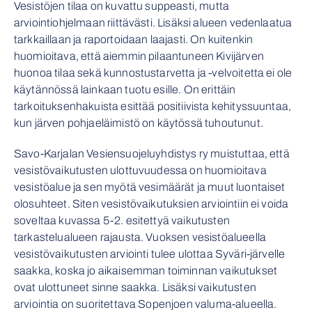
Vesistöjen tilaa on kuvattu suppeasti, mutta
arviointiohjelmaan riittävästi. Lisäksi alueen vedenlaatua
tarkkaillaan ja raportoidaan laajasti. On kuitenkin
huomioitava, että aiemmin pilaantuneen Kivijärven
huonoa tilaa sekä kunnostustarvetta ja -velvoitetta ei ole
käytännössä lainkaan tuotu esille. On erittäin
tarkoituksenhakuista esittää positiivista kehityssuuntaa,
kun järven pohjaeläimistö on käytössä tuhoutunut.
Savo-Karjalan Vesiensuojeluyhdistys ry muistuttaa, että
vesistövaikutusten ulottuvuudessa on huomioitava
vesistöalue ja sen myötä vesimäärät ja muut luontaiset
olosuhteet. Siten vesistövaikutuksien arviointiin ei voida
soveltaa kuvassa 5-2. esitettyä vaikutusten
tarkastelualueen rajausta. Vuoksen vesistöalueella
vesistövaikutusten arviointi tulee ulottaa Syväri-järvelle
saakka, koska jo aikaisemman toiminnan vaikutukset
ovat ulottuneet sinne saakka. Lisäksi vaikutusten
arviointia on suoritettava Sopenjoen valuma-alueella.