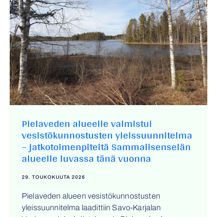
Pielaveden alueelle valmistui
vesistökunnostusten yleissuunnitelma
– jatkotoimenpiteitä Sammalisenselän
alueelle luvassa tänä vuonna
29. TOUKOKUUTA 2026
Pielaveden alueen vesistökunnostusten
yleissuunnitelma laadittiin Savo-Karjalan