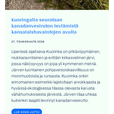
Kuoringalla seurataan
kanadanvesiruton leviämistä
kansalaishavaintojen avulla
27. TOUKOKUUTA 2026
Liperissä sijaitseva Kuorinka on pitkäviipymäinen,
niukkaravinteinen ja erittäin kirkasvetinen järvi,
jossa näkösyvyys on jopa yli kymmenen metriä.
Järven luontainen pohjaversoiskasvillisuus on
monimuotoista ja runsasta. Kuorinka onkin
erinomainen esimerkki lajistoltaan arvokkaasta ja
hyvässä ekologisessa tilassa olevasta karusta
vähähumuksisesta järvestä. Järven tilaa uhkaa
kuitenkin laajalti levinnyt kanadanvesirutto.
LUE KOKO JUTTU