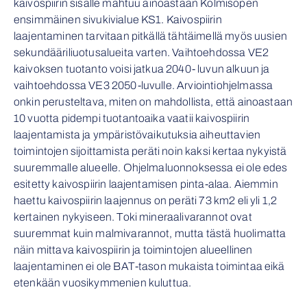
kaivospiirin sisälle mahtuu ainoastaan Kolmisopen
ensimmäinen sivukivialue KS1. Kaivospiirin
laajentaminen tarvitaan pitkällä tähtäimellä myös uusien
sekundääriliuotusalueita varten. Vaihtoehdossa VE2
kaivoksen tuotanto voisi jatkua 2040- luvun alkuun ja
vaihtoehdossa VE3 2050-luvulle. Arviointiohjelmassa
onkin perusteltava, miten on mahdollista, että ainoastaan
10 vuotta pidempi tuotantoaika vaatii kaivospiirin
laajentamista ja ympäristövaikutuksia aiheuttavien
toimintojen sijoittamista peräti noin kaksi kertaa nykyistä
suuremmalle alueelle. Ohjelmaluonnoksessa ei ole edes
esitetty kaivospiirin laajentamisen pinta-alaa. Aiemmin
haettu kaivospiirin laajennus on peräti 73 km2 eli yli 1,2
kertainen nykyiseen. Toki mineraalivarannot ovat
suuremmat kuin malmivarannot, mutta tästä huolimatta
näin mittava kaivospiirin ja toimintojen alueellinen
laajentaminen ei ole BAT-tason mukaista toimintaa eikä
etenkään vuosikymmenien kuluttua.