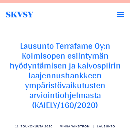
Hyppää
sisältöön
Savo-Karjalan Vesiensuojeluyhdistys ry
Lausunto Terrafame Oy:n
Kolmisopen esiintymän
hyödyntämisen ja kaivospiirin
laajennushankkeen
ympäristövaikutusten
arviointiohjelmasta
(KAIELY/160/2020)
11. TOUKOKUUTA 2020
|
MINNA WIKSTRÖM
|
LAUSUNTO