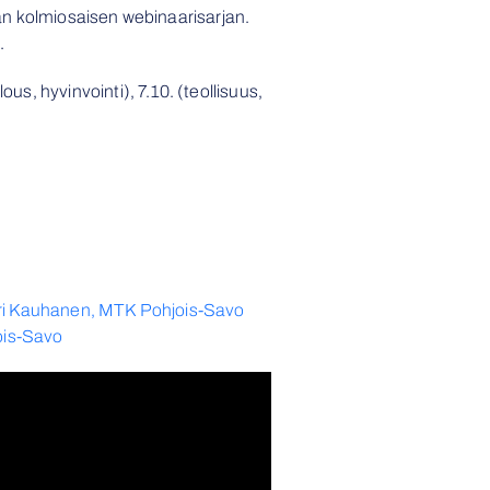
tyvän kolmiosaisen webinaarisarjan.
.
us, hyvinvointi), 7.10. (teollisuus,
ri Kauhanen, MTK Pohjois-Savo
jois-Savo