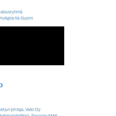
atalousryhmä
ProAgria Itä-Suomi
o
etjun johtaja, Valio Oy
a kehityspäällikkö, Savonia-AMK