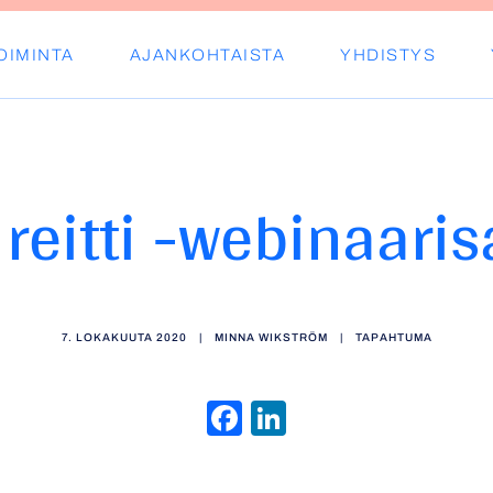
OIMINTA
AJANKOHTAISTA
YHDISTYS
s ry
reitti -webinaari
7. LOKAKUUTA 2020
|
MINNA WIKSTRÖM
|
TAPAHTUMA
Facebook
LinkedIn