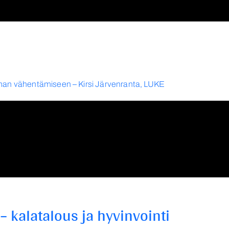
man vähentämiseen – Kirsi Järvenranta, LUKE
– kalatalous ja hyvinvointi