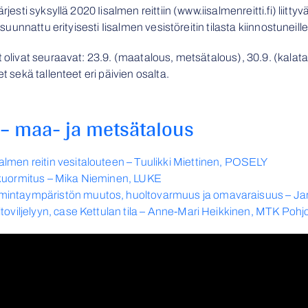
rjesti syksyllä 2020 Iisalmen reittiin (www.iisalmenreitti.fi) liit
 suunnattu erityisesti Iisalmen vesistöreitin tilasta kiinnostuneille
 olivat seuraavat: 23.9. (maatalous, metsätalous), 30.9. (kalatalo
t sekä tallenteet eri päivien osalta.
 – maa- ja metsätalous
lmen reitin vesitalouteen – Tuulikki Miettinen, POSELY
ökuormitus – Mika Nieminen, LUKE
mintaympäristön muutos, huoltovarmuus ja omavaraisuus – Ja
toviljelyyn, case Kettulan tila – Anne-Mari Heikkinen, MTK Poh