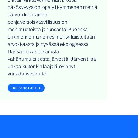
näkösyvyys on jopa yli kymmenen metriä.
Järven luontainen
pohjaversoiskasvillisuus on
monimuotoista ja runsasta. Kuorinka
onkin erinomainen esimerkki lajistoltaan
arvokkaasta ja hyvässä ekologisessa
tilassa olevasta karusta
vähähumuksisesta järvestä. Järven tilaa
uhkaa kuitenkin laajalti levinnyt
kanadanvesirutto.
LUE KOKO JUTTU