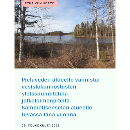
ETUSIVUN NOSTO
Pielaveden alueelle valmistui
vesistökunnostusten
yleissuunnitelma –
jatkotoimenpiteitä
Sammalisenselän alueelle
luvassa tänä vuonna
29. TOUKOKUUTA 2026