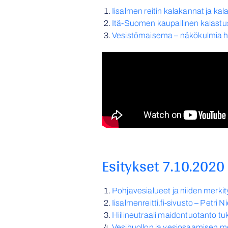
Iisalmen reitin kalakannat ja k
Itä-Suomen kaupallinen kalastu
Vesistömaisema – näkökulmia hyö
Esitykset 7.10.2020
P
ohjavesialueet ja niiden merkit
Iisalmenreitti.fi-sivusto – Petri
Hiilineutraali maidontuotanto tu
Vesihuollon ja vesiosaamisen me