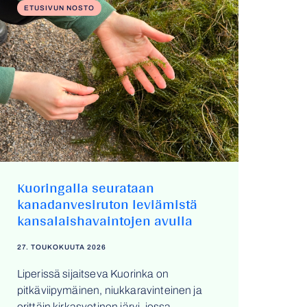
ETUSIVUN NOSTO
Kuoringalla seurataan
kanadanvesiruton leviämistä
kansalaishavaintojen avulla
27. TOUKOKUUTA 2026
Liperissä sijaitseva Kuorinka on
pitkäviipymäinen, niukkaravinteinen ja
erittäin kirkasvetinen järvi, jossa