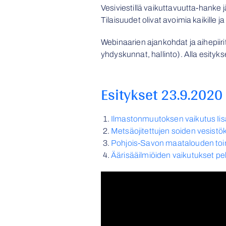
Vesiviestillä vaikuttavuutta-hanke jä
Tilaisuudet olivat avoimia kaikille ja
Webinaarien ajankohdat ja aihepiirit
yhdyskunnat, hallinto). Alla esitykse
Esitykset 23.9.2020
Ilmastonmuutoksen vaikutus Iisa
Metsäojitettujen soiden vesist
Pohjois-Savon maatalouden toi
Äärisääilmiöiden vaikutukset pel