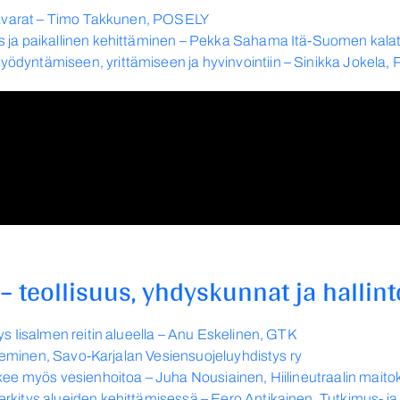
alavarat – Timo Takkunen, POSELY
s ja paikallinen kehittäminen – Pekka Sahama Itä-Suomen kal
dyntämiseen, yrittämiseen ja hyvinvointiin – Sinikka Jokela, 
 – teollisuus, yhdyskunnat ja hallint
ys Iisalmen reitin alueella – Anu Eskelinen, GTK
 Nieminen, Savo-Karjalan Vesiensuojeluyhdistys ry
kee myös vesienhoitoa – Juha Nousiainen, Hiilineutraalin maitok
rkitys alueiden kehittämisessä – Eero Antikainen, Tutkimus- j