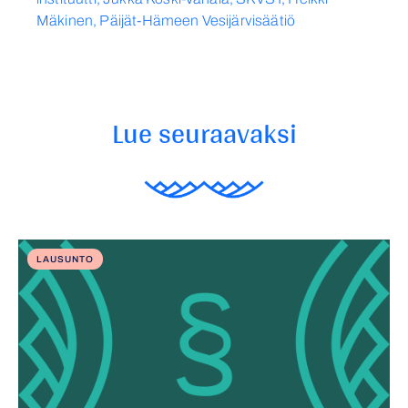
Mäkinen, Päijät-Hämeen Vesijärvisäätiö
Lue seuraavaksi
LAUSUNTO