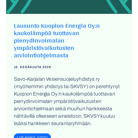
Lausunto Kuopion Energia Oy:n
kaukolämpöä tuottavan
pienydinvoimalan
ympäristövaikutusten
arviointiohjelmasta
16. KESÄKUUTA 2026
Savo-Karjalan Vesiensuojeluyhdistys ry
(myöhemmin yhdistys tai SKVSY) on perehtynyt
Kuopion Energia Oy:n kaukolämpöä tuottavan
pienydinvoimalan ympäristövaikutusten
arviointiohjelmaan sekä muuhun hankkeesta
nähtävillä olleeseen aineistoon. SKVSY kuuluu
lisäksi hankkeen seurantaryhmään.
LUE KOKO JUTTU