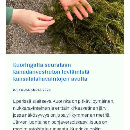
Kuoringalla seurataan
kanadanvesiruton leviämistä
kansalaishavaintojen avulla
27. TOUKOKUUTA 2026
Liperissä sijaitseva Kuorinka on pitkäviipymäinen,
niukkaravinteinen ja erittäin kirkasvetinen järvi,
jossa näkösyvyys on jopa yli kymmenen metriä.
Järven luontainen pohjaversoiskasvillisuus on
monimuotoista ja runsasta. Kuorinka onkin