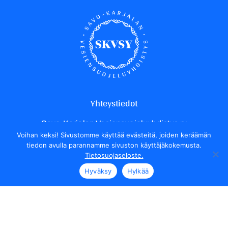
Yhteystiedot
Savo-Karjalan Vesiensuojeluyhdistys ry
Voihan keksi! Sivustomme käyttää evästeitä, joiden keräämän
Yrittäjäntie 24
tiedon avulla parannamme sivuston käyttäjäkokemusta.
70150 Kuopio
Tietosuojaseloste.
Henkilökunnan yhteystiedot
Hyväksy
Hylkää
Seuraa meitä