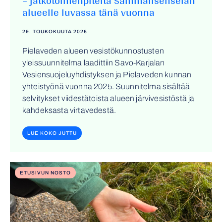
alueelle luvassa tänä vuonna
29. TOUKOKUUTA 2026
Pielaveden alueen vesistökunnostusten
yleissuunnitelma laadittiin Savo-Karjalan
Vesiensuojeluyhdistyksen ja Pielaveden kunnan
yhteistyönä vuonna 2025. Suunnitelma sisältää
selvitykset viidestätoista alueen järvivesistöstä ja
kahdeksasta virtavedestä.
LUE KOKO JUTTU
ETUSIVUN NOSTO