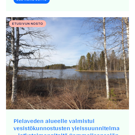
ETUSIVUN NOSTO
Pielaveden alueelle valmistui
vesistökunnostusten yleissuunnitelma
– jatkotoimenpiteitä Sammalisenselän