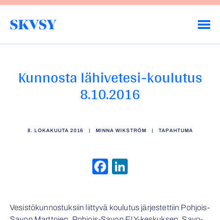
Hyppää
sisältöön
Savo-Karjalan Vesiensuojeluyhdistys ry
Kunnosta lähivetesi-koulutus
8.10.2016
8. LOKAKUUTA 2016
|
MINNA WIKSTRÖM
|
TAPAHTUMA
Facebook
LinkedIn
Vesistökunnostuksiin liittyvä koulutus järjestettiin Pohjois-
Savon Marttojen, Pohjois-Savon ELY-keskuksen, Savo-