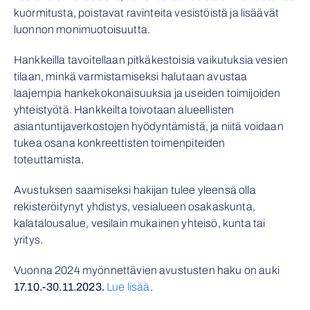
kuormitusta, poistavat ravinteita vesistöistä ja lisäävät
luonnon monimuotoisuutta.
Hankkeilla tavoitellaan pitkäkestoisia vaikutuksia vesien
tilaan, minkä varmistamiseksi halutaan avustaa
laajempia hankekokonaisuuksia ja useiden toimijoiden
yhteistyötä. Hankkeilta toivotaan alueellisten
asiantuntijaverkostojen hyödyntämistä, ja niitä voidaan
tukea osana konkreettisten toimenpiteiden
toteuttamista.
Avustuksen saamiseksi hakijan tulee yleensä olla
rekisteröitynyt yhdistys, vesialueen osakaskunta,
kalatalousalue, vesilain mukainen yhteisö, kunta tai
yritys.
Vuonna 2024 myönnettävien avustusten haku on auki
17.10.-30.11.2023.
Lue lisää
.