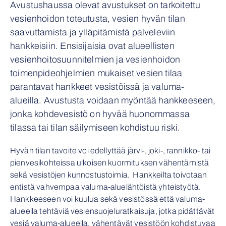
Avustushaussa olevat avustukset on tarkoitettu
vesienhoidon toteutusta, vesien hyvän tilan
saavuttamista ja ylläpitämistä palveleviin
hankkeisiin. Ensisijaisia ovat alueellisten
vesienhoitosuunnitelmien ja vesienhoidon
toimenpideohjelmien mukaiset vesien tilaa
parantavat hankkeet vesistöissä ja valuma-
alueilla. Avustusta voidaan myöntää hankkeeseen,
jonka kohdevesistö on hyvää huonommassa
tilassa tai tilan säilymiseen kohdistuu riski.
Hyvän tilan tavoite voi edellyttää järvi-, joki-, rannikko- tai
pienvesikohteissa ulkoisen kuormituksen vähentämistä
sekä vesistöjen kunnostustoimia. Hankkeilta toivotaan
entistä vahvempaa valuma-aluelähtöistä yhteistyötä.
Hankkeeseen voi kuulua sekä vesistössä että valuma-
alueella tehtäviä vesiensuojeluratkaisuja, jotka pidättävät
vesiä valuma-alueella, vähentävät vesistöön kohdistuvaa