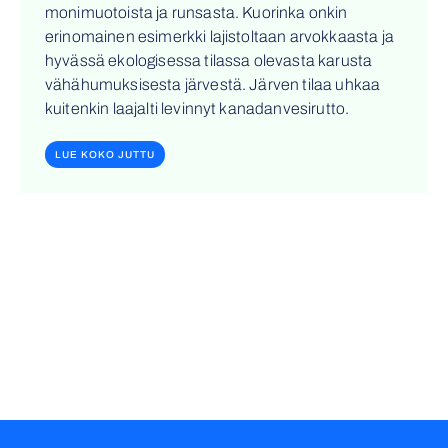
monimuotoista ja runsasta. Kuorinka onkin
erinomainen esimerkki lajistoltaan arvokkaasta ja
hyvässä ekologisessa tilassa olevasta karusta
vähähumuksisesta järvestä. Järven tilaa uhkaa
kuitenkin laajalti levinnyt kanadanvesirutto.
LUE KOKO JUTTU