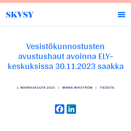
Hyppää
sisältöön
Savo-Karjalan Vesiensuojeluyhdistys ry
Vesistökunnostusten
avustushaut avoinna ELY-
keskuksissa 30.11.2023 saakka
1. MARRASKUUTA 2023
|
MINNA WIKSTRÖM
|
TIEDOTE
Facebook
LinkedIn