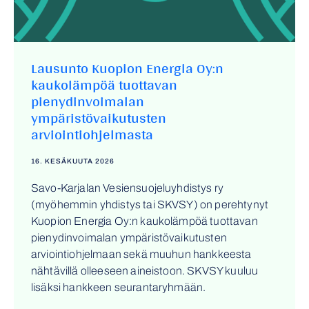
Lausunto Kuopion Energia Oy:n
kaukolämpöä tuottavan
pienydinvoimalan
ympäristövaikutusten
arviointiohjelmasta
16. KESÄKUUTA 2026
Savo-Karjalan Vesiensuojeluyhdistys ry
(myöhemmin yhdistys tai SKVSY) on perehtynyt
Kuopion Energia Oy:n kaukolämpöä tuottavan
pienydinvoimalan ympäristövaikutusten
arviointiohjelmaan sekä muuhun hankkeesta
nähtävillä olleeseen aineistoon. SKVSY kuuluu
lisäksi hankkeen seurantaryhmään.