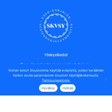
Yhteystiedot
Savo-Karjalan Vesiensuojeluyhdistys ry
Voihan keksi! Sivustomme käyttää evästeitä, joiden keräämän
Yrittäjäntie 24
tiedon avulla parannamme sivuston käyttäjäkokemusta.
70150 Kuopio
Tietosuojaseloste.
Henkilökunnan yhteystiedot
Hyväksy
Hylkää
Seuraa meitä