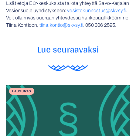
Lisätietoja ELY-keskuksista tai ota yhteyttä Savo-Karjalan
Vesiensuojeluyhdistykseen:
vesistokunnostus@skvsy.fi
.
Voit olla myös suoraan yhteydessä hankepäällikköömme
Tiina Kontioon,
tiina.kontio@skvsy.fi
,
050 306 2595
.
Lue seuraavaksi
LAUSUNTO