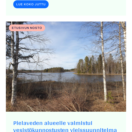
LUE KOKO JUTTU
ETUSIVUN NOSTO
Pielaveden alueelle valmistui
vesistökunnostusten yleissuunnitelma