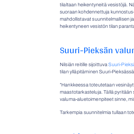
tilaltaan heikentyneitä vesistöjä. 
suoraan kohdennettuja kunnostus- 
mahdollistavat suunnitelmallisen ja
heikentyneen vesistön tilan paran
Suuri-Pieksän val
Nilsiän reitille sijoittuva
Suuri-Pieks
tilan ylläpitäminen Suuri-Pieksäss
”Hankkeessa toteutetaan vesinäytt
maastotarkasteluja. Tällä pyritään
valuma-aluetoimenpiteet sinne, mis
Tarkempia suunnitelmia tullaan to