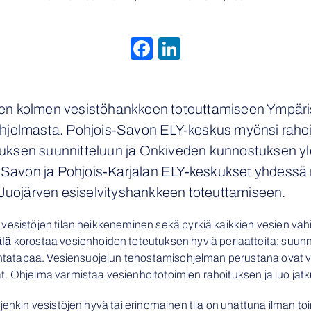
Facebook
LinkedIn
n kolmen vesistöhankkeen toteuttamiseen Ympäris
hjelmasta. Pohjois-Savon ELY-keskus myönsi raho
uksen suunnitteluun ja Onkiveden kunnostuksen y
s-Savon ja Pohjois-Karjalan ELY-keskukset yhdessä
 Juojärven esiselvityshankkeen toteuttamiseen.
vesistöjen tilan heikkeneminen sekä pyrkiä kaikkien vesien vä
älä
korostaa vesienhoidon toteutuksen hyviä periaatteita; suunni
imintatapaa. Vesiensuojelun tehostamisohjelman perustana ovat 
. Ohjelma varmistaa vesienhoitotoimien rahoituksen ja luo jat
jenkin vesistöjen hyvä tai erinomainen tila on uhattuna ilman toi