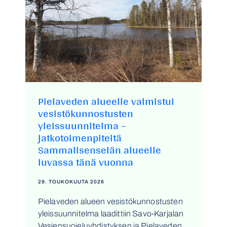
Pielaveden alueelle valmistui
vesistökunnostusten
yleissuunnitelma –
jatkotoimenpiteitä
Sammalisenselän alueelle
luvassa tänä vuonna
29. TOUKOKUUTA 2026
Pielaveden alueen vesistökunnostusten
yleissuunnitelma laadittiin Savo-Karjalan
Vesiensuojeluyhdistyksen ja Pielaveden