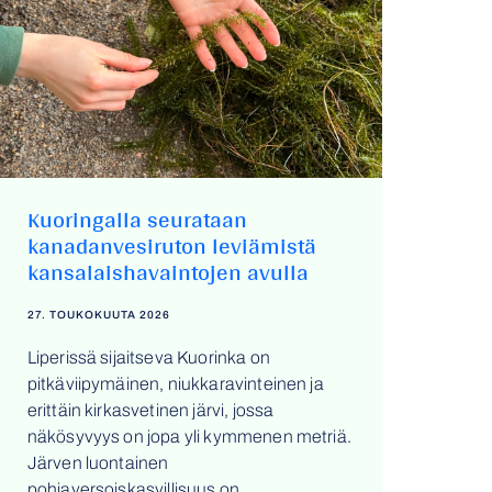
Kuoringalla seurataan
kanadanvesiruton leviämistä
kansalaishavaintojen avulla
27. TOUKOKUUTA 2026
Liperissä sijaitseva Kuorinka on
pitkäviipymäinen, niukkaravinteinen ja
erittäin kirkasvetinen järvi, jossa
näkösyvyys on jopa yli kymmenen metriä.
Järven luontainen
pohjaversoiskasvillisuus on