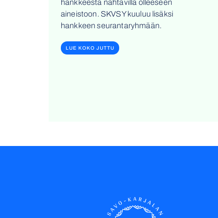
hankkeesta nähtävillä olleeseen
aineistoon. SKVSY kuuluu lisäksi
hankkeen seurantaryhmään.
LUE KOKO JUTTU