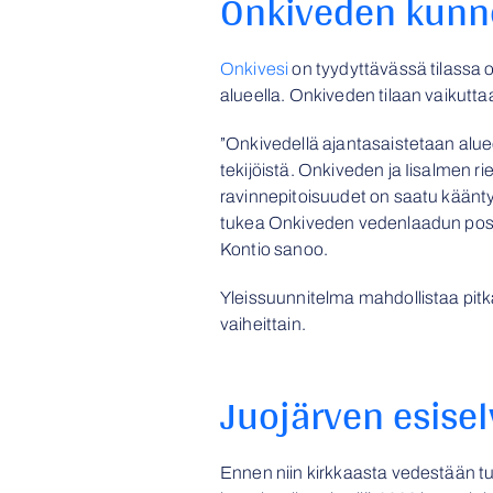
Onkiveden kunn
Onkivesi
on tyydyttävässä tilassa o
alueella. Onkiveden tilaan vaikutt
”Onkivedellä ajantasaistetaan alue
tekijöistä. Onkiveden ja Iisalmen ri
ravinnepitoisuudet on saatu käänty
tukea Onkiveden vedenlaadun posit
Kontio sanoo.
Yleissuunnitelma mahdollistaa pitk
vaiheittain.
Juojärven esisel
Ennen niin kirkkaasta vedestään 