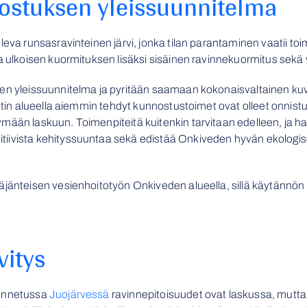
ostuksen yleissuunnitelma
leva runsasravinteinen järvi, jonka tilan parantaminen vaatii toi
aa ulkoisen kuormituksen lisäksi sisäinen ravinnekuormitus sekä
en yleissuunnitelma ja pyritään saamaan kokonaisvaltainen kuva
etin alueella aiemmin tehdyt kunnostustoimet ovat olleet onnistun
mään laskuun. Toimenpiteitä kuitenkin tarvitaan edelleen, ja h
iivista kehityssuuntaa sekä edistää Onkiveden hyvän ekologise
äjänteisen vesienhoitotyön Onkiveden alueella, sillä käytännön
vitys
tunnetussa
Juojärvessä
ravinnepitoisuudet ovat laskussa, mutta