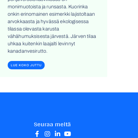
monimuotoista ja runsasta. Kuorinka
onkin erinomainen esimerkki lajistoltaan
arvokkaasta ja hyvässä ekologisessa
tilassa olevasta karusta
vähähumuksisesta järvestä. Järven tilaa
uhkaa kuitenkin laajalti levinnyt
kanadanvesirutto.
LUE KOKO JUTTU
Seuraa meitä