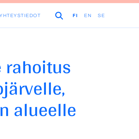
YHTEYSTIEDOT
HAKU
FI
EN
SE
 rahoitus
ärvelle,
n alueelle