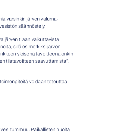
mia varsinkin järven valuma-
 vesistön säännöstely.
 järven tilaan vaikuttavista
eita, sillä esimerkiksi järven
ankkeen yleisenä tavoitteena onkin
n tilatavoitteen saavuttamista”,
 toimenpiteitä voidaan toteuttaa
 vesi tummuu. Paikallisten huolta