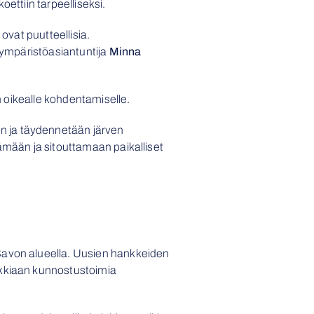
oettiin tarpeelliseksi.
ovat puutteellisia.
n ympäristöasiantuntija
Minna
n oikealle kohdentamiselle.
n ja täydennetään järven
ämään ja sitouttamaan paikalliset
Savon alueella. Uusien hankkeiden
ikkiaan kunnostustoimia