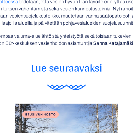
dotteessa
todetaan, että vesien hyvän tilan tavoite edellyttää usei
rmituksen vähentämistä sekä vesien kunnostustoimia. Nyt raho
taan vesiensuojelukosteikko, muutetaan vanha säätöpato poh
laajoilla alueilla ja päivitetään pohjavesialueiden suojelusuunni
empaa valuma-aluelähtöistä yhteistyötä sekä toisiaan tukevien 
von ELY-keskuksen vesienhoidon asiantuntija
Sanna Katajamäk
Lue seuraavaksi
ETUSIVUN NOSTO