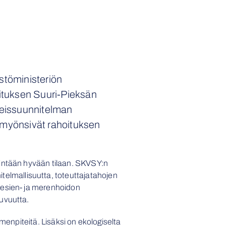
töministeriön
ituksen Suuri-Pieksän
leissuunnitelman
 myönsivät rahoituksen
hintään hyvään tilaan. SKVSY:n
telmallisuutta, toteuttajatahojen
vesien- ja merenhoidon
kuvuutta.
menpiteitä. Lisäksi on ekologiselta