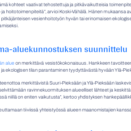
Nämä kohteet vaativat tehostettuja ja pitkävaikutteisia toimenpi
ja hoitotoimenpiteitä”, arvioi Koski-Vähälä. Hänen mukaansa 
 pitkäjänteisen vesienhoitotyön hyvän tai erinomaisen ekologisen
tamiseksi.
uma-aluekunnostuksen suunnittelu
än alue
on merkittävä vesistökokonaisuus. Hankkeen tavoittee
ä ja ekologisen tilan parantaminen tyydyttävästä hyvään Ylä-Pi
eenottoa merkittävistä Suuri-Pieksään ja Ylä-Pieksään laskevi
 selvittämään ravinnekuormituksen alueelliset lähteet ja keski
sä niillä on eniten vaikutusta”, kertoo yhdistyksen hankepäälli
teuttamaan tiiviissä yhteistyössä alueen maanomistajien kanss