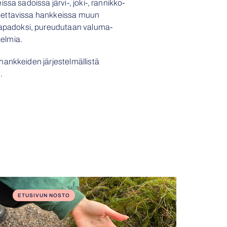
ssa sadoissa järvi-, joki-, rannikko-
itettavissa hankkeissa muun
japadoksi, pureudutaan valuma-
telmia.
hankkeiden järjestelmällistä
i
.
ETUSIVUN NOSTO