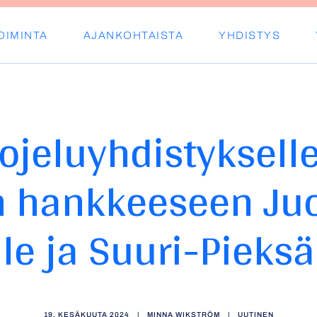
OIMINTA
AJANKOHTAISTA
YHDISTYS
s ry
ojeluyhdistykselle
 hankkeeseen Juoj
le ja Suuri-Pieksä
19. KESÄKUUTA 2024
|
MINNA WIKSTRÖM
|
UUTINEN