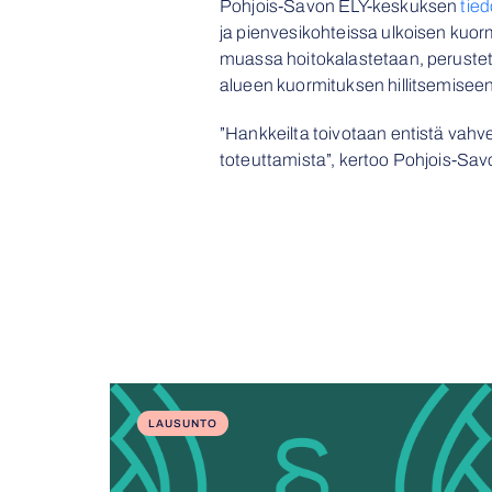
Pohjois-Savon ELY-keskuksen
tie
ja pienvesikohteissa ulkoisen kuo
muassa hoitokalastetaan, peruste
alueen kuormituksen hillitsemiseen 
”Hankkeilta toivotaan entistä vahv
toteuttamista”, kertoo Pohjois-Sa
LAUSUNTO