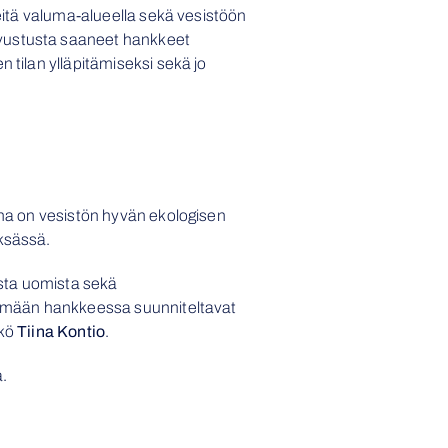
teitä valuma-alueella sekä vesistöön
avustusta saaneet hankkeet
 tilan ylläpitämiseksi sekä jo
na on vesistön hyvän ekologisen
eksässä.
sta uomista sekä
ttämään hankkeessa suunniteltavat
kkö
Tiina Kontio
.
a.