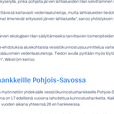
kyselyllä, jonka pohjalta järven lahtialueiden tilan selvittäminen k
tävissä kattavasti vedenlaatutietoja, mutta lahtialueiden tiedot 
t ilmenevät erityisesti järven lahtialueilla”, sanoo yhdistykse
ärven ekologisen tilan säilyttämiseksi tarvittavien toimenpiteide
-ehdotuksia aluekohtaista vesistökunnostussuunnittelua varte
en pääuomien vedenlaatutietoja. Tiedon avulla pyritään myös löyt
in”, Wikström kertoo.
hankkeille Pohjois-Savossa
sta myönnettiin yhdeksälle vesistökunnostushankkeelle Pohjois-
ana on 17 edellisinä vuosina rahoitettua kunnostushanketta. Ka
n vuoden aikana yhteensä 26 eri hankkeessa.