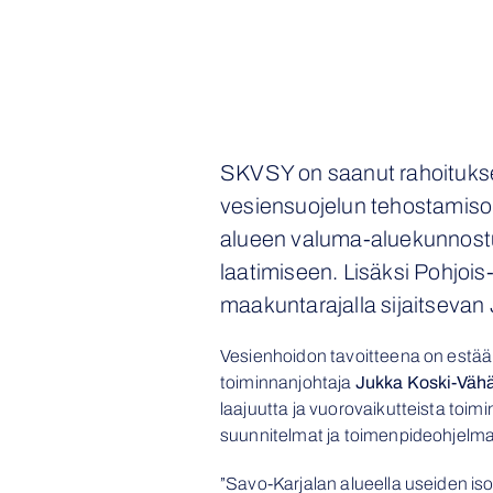
SKVSY on saanut rahoitukse
vesiensuojelun tehostamiso
alueen valuma-aluekunnost
laatimiseen. Lisäksi Pohjoi
maakuntarajalla sijaitsevan
Vesienhoidon tavoitteena on estää 
toiminnanjohtaja
Jukka Koski-Väh
laajuutta ja vuorovaikutteista to
suunnitelmat ja toimenpideohjelmat
”Savo-Karjalan alueella useiden iso