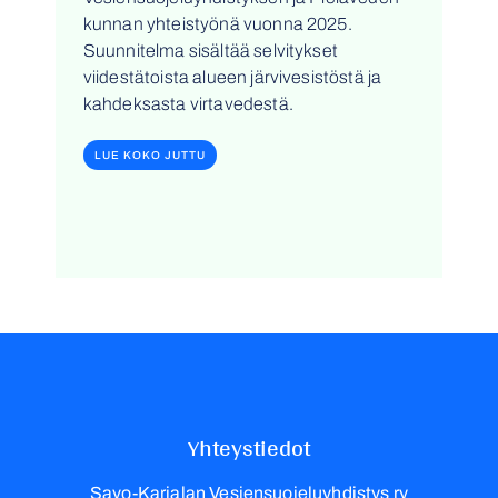
kunnan yhteistyönä vuonna 2025.
Suunnitelma sisältää selvitykset
viidestätoista alueen järvivesistöstä ja
kahdeksasta virtavedestä.
LUE KOKO JUTTU
Yhteystiedot
Savo-Karjalan Vesiensuojeluyhdistys ry