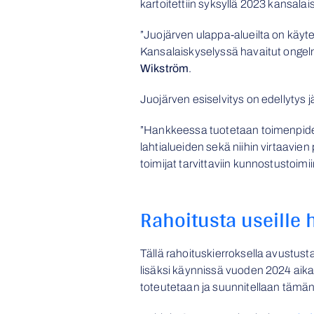
kartoitettiin syksyllä 2023 kansalais
”Juojärven ulappa-alueilta on käytet
Kansalaiskyselyssä havaitut ongelma
Wikström
.
Juojärven esiselvitys on edellytys j
”Hankkeessa tuotetaan toimenpide
lahtialueiden sekä niihin virtaavi
toimijat tarvittaviin kunnostustoimi
Rahoitusta useille 
Tällä rahoituskierroksella avustu
lisäksi käynnissä vuoden 2024 aik
toteutetaan ja suunnitellaan tämä